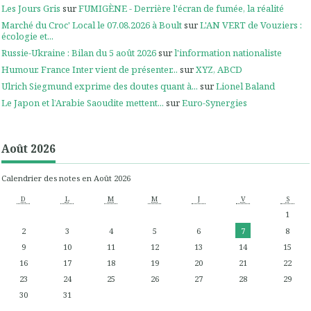
Les Jours Gris
sur
FUMIGÈNE - Derrière l'écran de fumée, la réalité
Marché du Croc' Local le 07.08.2026 à Boult
sur
L'AN VERT de Vouziers :
écologie et...
Russie-Ukraine : Bilan du 5 août 2026
sur
l'information nationaliste
Humour. France Inter vient de présenter...
sur
XYZ, ABCD
Ulrich Siegmund exprime des doutes quant à...
sur
Lionel Baland
Le Japon et l’Arabie Saoudite mettent...
sur
Euro-Synergies
Août 2026
Calendrier des notes en Août 2026
D
L
M
M
J
V
S
1
2
3
4
5
6
7
8
9
10
11
12
13
14
15
16
17
18
19
20
21
22
23
24
25
26
27
28
29
30
31