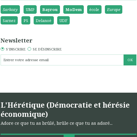
Sarkozy
UMP
Bayrou
MoDem
école
Europe
Sarnez
PS
Delanoë
UDF
Newsletter
S'INSCRIRE
SE DÉSINSCRIRE
L'Hérétique (Démocratie et hérésie
économique)
Adore ce que tu as brûlé, brûle ce que tu as adoré...