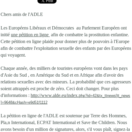
Chers amis de l'ADLE
Les Européens Libéraux et Démocrates au Parlement Européen ont
initié
une pétition en ligne
afin de combattre la prostitution enfantine.
Cette pétition en ligne plaide pour donner plus de pouvoirs à l'Europe
afin de combattre l'exploitation sexuelle des enfants par des Européens
qui voyagent.
Chaque année, des milliers de touristes européens vont dans les pays
d'Asie du Sud , en Amérique du Sud et en Afrique afin d'avoir des
relations sexuelles avec des mineurs. La probabilité que ces agresseurs
soient attrappés est proche de zéro. Ceci doit changer. Pour plus
d'informations :
http://www.alde.eu/index.p
hp?id=42&tx_ttnews[tt_news
]=9648&cHash=e9d51f1112
La pétition en ligne de l'ADLE est soutenue par Terre des Hommes,
Pla,n International, ECPAT International et Save the Children. Nous
avons besoin d'un million de signatures, alors, s'il vous plaît, signez-la