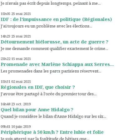
Je n'avais pas écrit depuis longtemps, peinant à me...
15h05
25
mai 2021
IDF : de l'impuissance en politique (Régionales)
J'ai toujours eu un problème avec les élections...
14h23
25
mai 2021
Détournement biélorusse, un acte de guerre ?
Je me demande comment qualifier exactement le crime...
23h22
15
mai 2021
Promenade avec Marlène Schiappa aux Serres...
Les promenades dans les parcs parisiens réservent...
15h31
02
mai 2021
Régionales en IDF, que choisir ?
J'avoue être partagé à l'orée du premier tour des...
16h48
23
oct. 2019
Quel bilan pour Anne Hidalgo ?
Quand je considère le bilan d'Anne Hidalgo sur les six...
09h41
10
juin 2019
Périphérique à 50 km/h ? Entre lubie et folie
Je suis atterré par la foultitude de bêtises que...