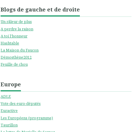
Blogs de gauche et de droite
Un râleur de plus
A perdre la raison
A toi l'honneur
Hashtable
La Maison du Faucon
Démosthène2012
Feuille de chou
Europe
ADLE
Vote des euro-députés
Euractive
Les Européens (programme)
Taurillon
La lettre de Marielle de Sarnez