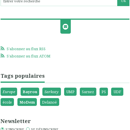
S'abonner au flux RSS
S'abonner au flux ATOM
Tags populaires
Europe
Bayrou
Sarkozy
UMP
Sarnez
PS
UDF
école
MoDem
Delanoë
Newsletter
S'INSCRIRE
SE DÉSINSCRIRE