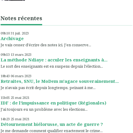
Notes récentes
09h10
31
juil. 2023
Archivage
Je vais cesser d'écrire des notes ici. J'en conserve...
09h53
13
mars 2023
La méthode Ndiaye : acculer les enseignants à...
Le sort des enseignants est en suspens depuis l'élection...
18h43
06
mars 2023
Retraites, SNU, le MoDem m'agace souverainement...
Je n'avais pas écrit depuis longtemps, peinant à me...
15h05
25
mai 2021
IDF : de l'impuissance en politique (Régionales)
J'ai toujours eu un problème avec les élections...
14h23
25
mai 2021
Détournement biélorusse, un acte de guerre ?
Je me demande comment qualifier exactement le crime...