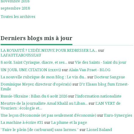
novembre 2018
septembre 2018
Toutes les archives
Derniers blogs mis à jour
LA ROYAUTÉ ? L'IDÉE NEUVE POUR REDRESSER LA...
sur
LAFAUTEAROUSSEAU
8 août. Saint Cyriaque, diacre, et ses...
sur
Vie des Saints - Saint du jour
UN JOUR, UNE CITATION (cxxvi)
sur
Alain Van Praet - BLOG
La nouvelle rubrique de mon Blog : Le vin du...
sur
Docteur Sangsue
Dominique Meyer, directeur d'opéra(s)
sur
D'r Elsass blog fum Ernest-
Emile
Russie-Ukraine : Bilan du 6 août 2026
sur
l'information nationaliste
Meurtre de la journaliste Amal Khalil au Liban...
sur
L'AN VERT de
Vouziers : écologie et...
Une leçon d’économie (et pas seulement d’économie)
sur
Euro-Synergies
La machine à écrire #31
sur
La plume et la page
”Faire le plein [de carburant] sans larmes.”
sur
Lionel Baland