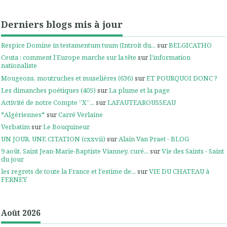
Derniers blogs mis à jour
Respice Domine in testamentum tuum (Introit du...
sur
BELGICATHO
Ceuta : comment l’Europe marche sur la tête
sur
l'information
nationaliste
Mougeons, moutruches et muselières (636)
sur
ET POURQUOI DONC ?
Les dimanches poétiques (405)
sur
La plume et la page
Activité de notre Compte ”X”...
sur
LAFAUTEAROUSSEAU
*Algériennes*
sur
Carré Verlaine
Verbatim
sur
Le Bouquineur
UN JOUR, UNE CITATION (cxxvii)
sur
Alain Van Praet - BLOG
9 août. Saint Jean-Marie-Baptiste Vianney, curé...
sur
Vie des Saints - Saint
du jour
les regrets de toute la France et l'estime de...
sur
VIE DU CHATEAU à
FERNEY
Août 2026