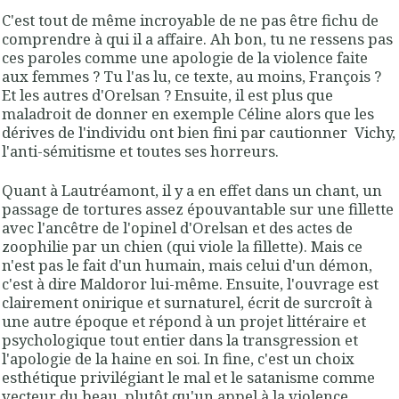
C'est tout de même incroyable de ne pas être fichu de
comprendre à qui il a affaire. Ah bon, tu ne ressens pas
ces paroles comme une apologie de la violence faite
aux femmes ? Tu l'as lu, ce texte, au moins, François ?
Et les autres d'Orelsan ? Ensuite, il est plus que
maladroit de donner en exemple Céline alors que les
dérives de l'individu ont bien fini par cautionner Vichy,
l'anti-sémitisme et toutes ses horreurs.
Quant à Lautréamont, il y a en effet dans un chant, un
passage de tortures assez épouvantable sur une fillette
avec l'ancêtre de l'opinel d'Orelsan et des actes de
zoophilie par un chien (qui viole la fillette). Mais ce
n'est pas le fait d'un humain, mais celui d'un démon,
c'est à dire Maldoror lui-même. Ensuite, l'ouvrage est
clairement onirique et surnaturel, écrit de surcroît à
une autre époque et répond à un projet littéraire et
psychologique tout entier dans la transgression et
l'apologie de la haine en soi. In fine, c'est un choix
esthétique privilégiant le mal et le satanisme comme
vecteur du beau plutôt qu'un appel à la violence