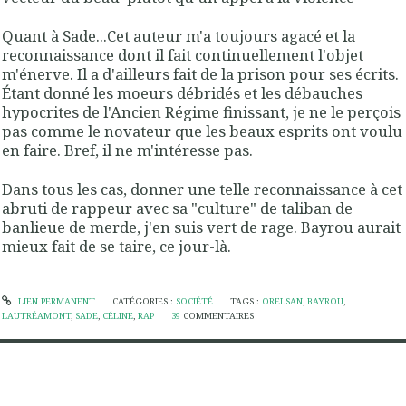
Quant à Sade...Cet auteur m'a toujours agacé et la
reconnaissance dont il fait continuellement l'objet
m'énerve. Il a d'ailleurs fait de la prison pour ses écrits.
Étant donné les moeurs débridés et les débauches
hypocrites de l'Ancien Régime finissant, je ne le perçois
pas comme le novateur que les beaux esprits ont voulu
en faire. Bref, il ne m'intéresse pas.
Dans tous les cas, donner une telle reconnaissance à cet
abruti de rappeur avec sa "culture" de taliban de
banlieue de merde, j'en suis vert de rage. Bayrou aurait
mieux fait de se taire, ce jour-là.
LIEN PERMANENT
CATÉGORIES :
SOCIÉTÉ
TAGS :
ORELSAN
,
BAYROU
,
LAUTRÉAMONT
,
SADE
,
CÉLINE
,
RAP
39
COMMENTAIRES