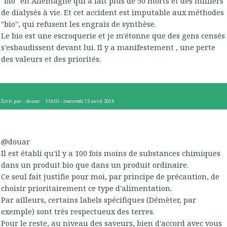
"bio" en Allemagne qui a fait plus de 50 morts et des milliers
de dialysés à vie. Et cet accident est imputable aux méthodes
"bio", qui refusent les engrais de synthèse.
Le bio est une escroquerie et je m'étonne que des gens censés
s'esbaudissent devant lui. Il y a manifestement , une perte
des valeurs et des priorités.
Écrit par :
douar
11h10
-
mercredi 13
avril 2016
@douar
Il est établi qu'il y a 100 fois moins de substances chimiques
dans un produit bio que dans un produit ordinaire.
Ce seul fait justifie pour moi, par principe de précaution, de
choisir prioritairement ce type d'alimentation.
Par ailleurs, certains labels spécifiques (Démèter, par
exemple) sont très respectueux des terres.
Pour le reste, au niveau des saveurs, bien d'accord avec vous