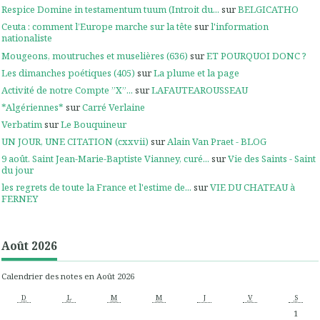
Respice Domine in testamentum tuum (Introit du...
sur
BELGICATHO
Ceuta : comment l’Europe marche sur la tête
sur
l'information
nationaliste
Mougeons, moutruches et muselières (636)
sur
ET POURQUOI DONC ?
Les dimanches poétiques (405)
sur
La plume et la page
Activité de notre Compte ”X”...
sur
LAFAUTEAROUSSEAU
*Algériennes*
sur
Carré Verlaine
Verbatim
sur
Le Bouquineur
UN JOUR, UNE CITATION (cxxvii)
sur
Alain Van Praet - BLOG
9 août. Saint Jean-Marie-Baptiste Vianney, curé...
sur
Vie des Saints - Saint
du jour
les regrets de toute la France et l'estime de...
sur
VIE DU CHATEAU à
FERNEY
Août 2026
Calendrier des notes en Août 2026
D
L
M
M
J
V
S
1