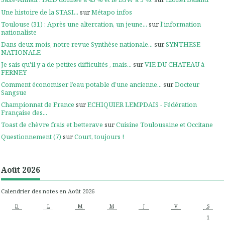
Une histoire de la STASI...
sur
Métapo infos
Toulouse (31) : Après une altercation, un jeune...
sur
l'information
nationaliste
Dans deux mois, notre revue Synthèse nationale...
sur
SYNTHESE
NATIONALE
Je sais qu'il y a de petites difficultés , mais...
sur
VIE DU CHATEAU à
FERNEY
Comment économiser l’eau potable d’une ancienne...
sur
Docteur
Sangsue
Championnat de France
sur
ECHIQUIER LEMPDAIS - Fédération
Française des...
Toast de chèvre frais et betterave
sur
Cuisine Toulousaine et Occitane
Questionnement (7)
sur
Court, toujours !
Août 2026
Calendrier des notes en Août 2026
D
L
M
M
J
V
S
1