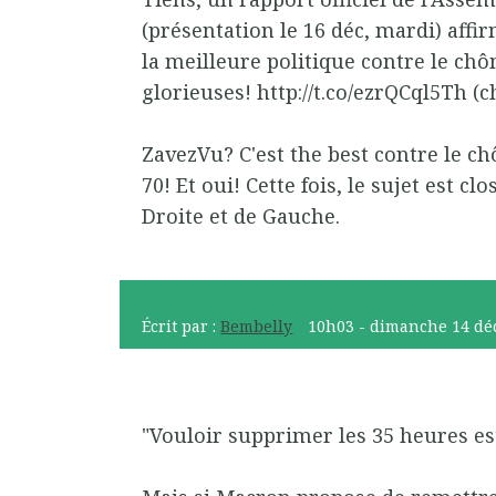
(présentation le 16 déc, mardi) affir
la meilleure politique contre le ch
glorieuses! http://t.co/ezrQCql5Th (c
ZavezVu? C'est the best contre le c
70! Et oui! Cette fois, le sujet est clo
Droite et de Gauche.
Écrit par :
Bembelly
10h03
-
dimanche 14
dé
"Vouloir supprimer les 35 heures es