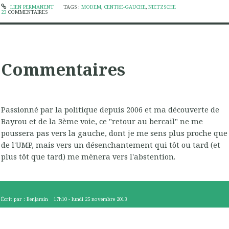
LIEN PERMANENT
TAGS :
MODEM
,
CENTRE-GAUCHE
,
NIETZSCHE
23
COMMENTAIRES
Commentaires
Passionné par la politique depuis 2006 et ma découverte de
Bayrou et de la 3ème voie, ce "retour au bercail" ne me
poussera pas vers la gauche, dont je me sens plus proche que
de l'UMP, mais vers un désenchantement qui tôt ou tard (et
plus tôt que tard) me mènera vers l'abstention.
Écrit par :
Benjamin
17h10
-
lundi 25
novembre 2013