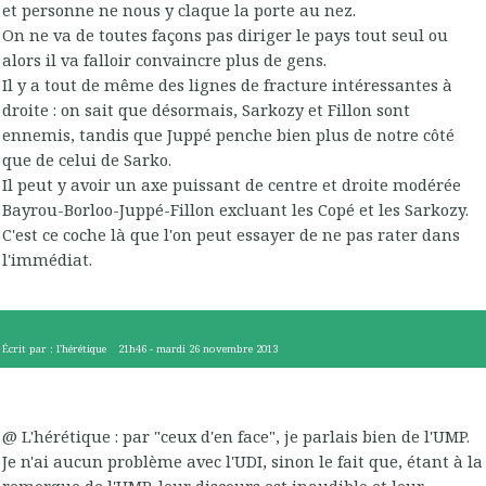
et personne ne nous y claque la porte au nez.
On ne va de toutes façons pas diriger le pays tout seul ou
alors il va falloir convaincre plus de gens.
Il y a tout de même des lignes de fracture intéressantes à
droite : on sait que désormais, Sarkozy et Fillon sont
ennemis, tandis que Juppé penche bien plus de notre côté
que de celui de Sarko.
Il peut y avoir un axe puissant de centre et droite modérée
Bayrou-Borloo-Juppé-Fillon excluant les Copé et les Sarkozy.
C'est ce coche là que l'on peut essayer de ne pas rater dans
l'immédiat.
Écrit par :
l'hérétique
21h46
-
mardi 26
novembre 2013
@ L'hérétique : par "ceux d'en face", je parlais bien de l'UMP.
Je n'ai aucun problème avec l'UDI, sinon le fait que, étant à la
remorque de l'UMP, leur discours est inaudible et leur