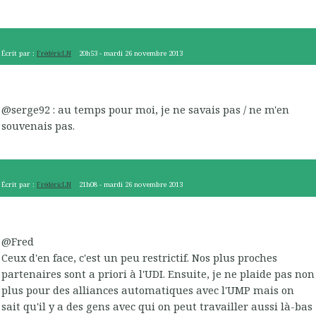
Écrit par :
FrédéricLN
20h53
-
mardi 26
novembre 2013
@serge92 : au temps pour moi, je ne savais pas / ne m'en
souvenais pas.
Écrit par :
FrédéricLN
21h08
-
mardi 26
novembre 2013
@Fred
Ceux d'en face, c'est un peu restrictif. Nos plus proches
partenaires sont a priori à l'UDI. Ensuite, je ne plaide pas non
plus pour des alliances automatiques avec l'UMP mais on
sait qu'il y a des gens avec qui on peut travailler aussi là-bas