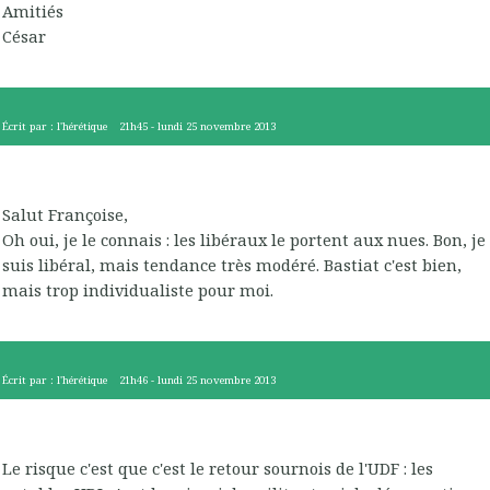
Amitiés
César
Écrit par :
l'hérétique
21h45
-
lundi 25
novembre 2013
Salut Françoise,
Oh oui, je le connais : les libéraux le portent aux nues. Bon, je
suis libéral, mais tendance très modéré. Bastiat c'est bien,
mais trop individualiste pour moi.
Écrit par :
l'hérétique
21h46
-
lundi 25
novembre 2013
Le risque c'est que c'est le retour sournois de l'UDF : les