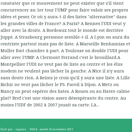
constater que ce mouvement ne peut exister que s'il vient
concurrencer au 1er tour l'UMP pour faire valoir ses propres
idées et peser. Or où y aura-t-il des listes "alternative" dans
les grandes villes de France? A Paris? A Rennes l'UDI veut y
aller avec la droite. A Bordeaux tout le monde est derrière
Juppé. A Strasbourg personne semble-t-il. A Lyon on aura du
centriste partout mais pas de liste. A Marseille Benhamias et
Muller font chambre à part. A Toulouse on double l'UDI pour
aller avec l'UMP. A Clermont Ferrand c'est le brouillard.A
Montpellier l'UDI ne veut pas de liste au centre et les élus
modem ne veulent pas lâcher la gauche. A Nice il n'y aura
sans doute rien. A Reims je crois qu'il y aura une liste. A Lille
Richir ne veut pas lâcher le PS. Pareil à Dijon. A Metz ou
Nancy on peut espérer des listes. A Rouen ou au Havre calme
plat? Bref c'est une vision assez désespérante du centre. Au
moins l'UDF de 2002 à 2007 jouait sa carte. Là...
Écrit par :
zapataz
19h14
-
mardi 26
novembre 2013