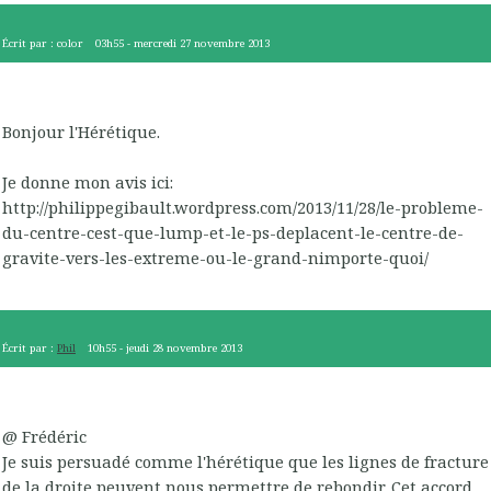
Écrit par :
color
03h55
-
mercredi 27
novembre 2013
Bonjour l'Hérétique.
Je donne mon avis ici:
http://philippegibault.wordpress.com/2013/11/28/le-probleme-
du-centre-cest-que-lump-et-le-ps-deplacent-le-centre-de-
gravite-vers-les-extreme-ou-le-grand-nimporte-quoi/
Écrit par :
Phil
10h55
-
jeudi 28
novembre 2013
@ Frédéric
Je suis persuadé comme l'hérétique que les lignes de fracture
de la droite peuvent nous permettre de rebondir. Cet accord