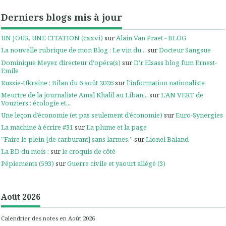
Derniers blogs mis à jour
UN JOUR, UNE CITATION (cxxvi)
sur
Alain Van Praet - BLOG
La nouvelle rubrique de mon Blog : Le vin du...
sur
Docteur Sangsue
Dominique Meyer, directeur d'opéra(s)
sur
D'r Elsass blog fum Ernest-
Emile
Russie-Ukraine : Bilan du 6 août 2026
sur
l'information nationaliste
Meurtre de la journaliste Amal Khalil au Liban...
sur
L'AN VERT de
Vouziers : écologie et...
Une leçon d’économie (et pas seulement d’économie)
sur
Euro-Synergies
La machine à écrire #31
sur
La plume et la page
”Faire le plein [de carburant] sans larmes.”
sur
Lionel Baland
La BD du mois :
sur
le croquis de côté
Pépiements (593)
sur
Guerre civile et yaourt allégé (3)
Août 2026
Calendrier des notes en Août 2026