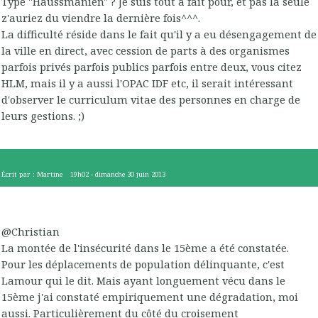
Type "Haussmanien" ? Je suis tout à fait pour, et pas la seule
z'auriez du viendre la dernière fois^^^.
La difficulté réside dans le fait qu'il y a eu désengagement de
la ville en direct, avec cession de parts à des organismes
parfois privés parfois publics parfois entre deux, vous citez
HLM, mais il y a aussi l'OPAC IDF etc, il serait intéressant
d'observer le curriculum vitae des personnes en charge de
leurs gestions. ;)
Écrit par :
Martine
19h02
-
dimanche 30
juin 2013
@Christian
La montée de l'insécurité dans le 15ème a été constatée.
Pour les déplacements de population délinquante, c'est
Lamour qui le dit. Mais ayant longuement vécu dans le
15ème j'ai constaté empiriquement une dégradation, moi
aussi. Particulièrement du côté du croisement