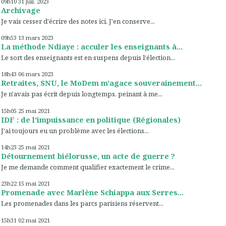
09h10
31
juil. 2023
Archivage
Je vais cesser d'écrire des notes ici. J'en conserve...
09h53
13
mars 2023
La méthode Ndiaye : acculer les enseignants à...
Le sort des enseignants est en suspens depuis l'élection...
18h43
06
mars 2023
Retraites, SNU, le MoDem m'agace souverainement...
Je n'avais pas écrit depuis longtemps, peinant à me...
15h05
25
mai 2021
IDF : de l'impuissance en politique (Régionales)
J'ai toujours eu un problème avec les élections...
14h23
25
mai 2021
Détournement biélorusse, un acte de guerre ?
Je me demande comment qualifier exactement le crime...
23h22
15
mai 2021
Promenade avec Marlène Schiappa aux Serres...
Les promenades dans les parcs parisiens réservent...
15h31
02
mai 2021