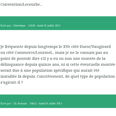
Convention/Lecourbe...
Écrit par :
l'hérétique
11h28
-
lundi 01
juillet 2013
Je fréquente depuis longtemps le XVe côté Duroc/Vaugirard
ou côté Commerce/Lourmel... mais je ne le connais pas au
point de pouvoir dire s'il y a eu ou non une montée de la
délinquance depuis quinze ans, ni si cette éventuelle montée
serait due à une population spécifique qui aurait été
installée là depuis. Concrètement, de quel type de population
s'agirait-il ?
Écrit par :
Ch. Romain
14h12
-
lundi 01
juillet 2013