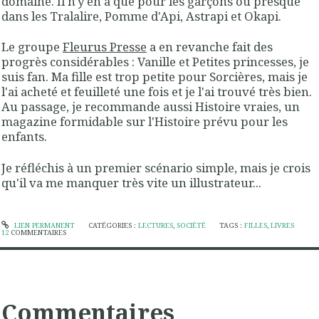
domaine. Il n'y en a que pour les garçons ou presque
dans les Tralalire, Pomme d'Api, Astrapi et Okapi.
Le groupe
Fleurus Presse
a en revanche fait des
progrès considérables : Vanille et Petites princesses, je
suis fan. Ma fille est trop petite pour Sorcières, mais je
l'ai acheté et feuilleté une fois et je l'ai trouvé très bien.
Au passage, je recommande aussi Histoire vraies, un
magazine formidable sur l'Histoire prévu pour les
enfants.
Je réfléchis à un premier scénario simple, mais je crois
qu'il va me manquer très vite un illustrateur...
LIEN PERMANENT
CATÉGORIES :
LECTURES
,
SOCIÉTÉ
TAGS :
FILLES
,
LIVRES
12
COMMENTAIRES
Commentaires