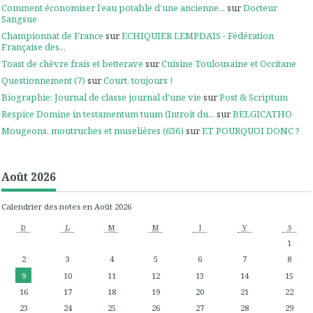
Comment économiser l’eau potable d’une ancienne...
sur
Docteur
Sangsue
Championnat de France
sur
ECHIQUIER LEMPDAIS - Fédération
Française des...
Toast de chèvre frais et betterave
sur
Cuisine Toulousaine et Occitane
Questionnement (7)
sur
Court, toujours !
Biographie: Journal de classe journal d'une vie
sur
Post & Scriptum
Respice Domine in testamentum tuum (Introit du...
sur
BELGICATHO
Mougeons, moutruches et muselières (636)
sur
ET POURQUOI DONC ?
Août 2026
Calendrier des notes en Août 2026
D
L
M
M
J
V
S
1
2
3
4
5
6
7
8
9
10
11
12
13
14
15
16
17
18
19
20
21
22
23
24
25
26
27
28
29