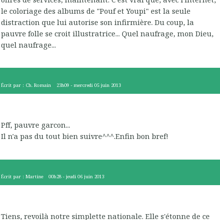
le coloriage des albums de "Pouf et Youpi" est la seule
distraction que lui autorise son infirmière. Du coup, la
pauvre folle se croit illustratrice... Quel naufrage, mon Dieu,
quel naufrage...
Écrit par :
Ch. Romain
23h09
-
mercredi 05
juin 2013
Pff, pauvre garcon...
Il n'a pas du tout bien suivre^^^.Enfin bon bref!
Écrit par :
Martine
00h28
-
jeudi 06
juin 2013
Tiens, revoilà notre simplette nationale. Elle s'étonne de ce