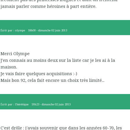
jamais parler comme héroines à part entière.
Écrit par :
olympe
18h00
-
dimanche 02
juin 2013
Merci Olympe
J'en connais au moins deux sur la liste car je les ai à la
maison.
Je vais faire quelques acquisitions :-)
Mais bon 92, cela fait encore un choix très limité...
Écrit par :
l'hérétique
19h23
-
dimanche 02
juin 2013
C'est drôle : j'avais souvenir que dans les années 60-70, les