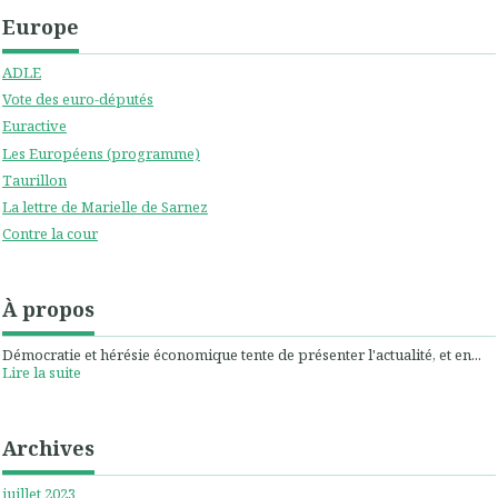
Europe
ADLE
Vote des euro-députés
Euractive
Les Européens (programme)
Taurillon
La lettre de Marielle de Sarnez
Contre la cour
À propos
Démocratie et hérésie économique tente de présenter l'actualité, et en...
Lire la suite
Archives
juillet 2023