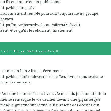
qu'ils en ont arrêté la publication.
http://blog.muze.fr/
L'abonnement semble pourtant toujours lié au groupe
bayard
https://muze.bayardweb.com/offre/MZE/MZE1
Peut-être qu'ils le relancent, finalement.
Écrit par :
l'hérétique
10h05
-
dimanche 02
juin 2013
j'ai mis en lien 2 listes récemment
http://blog.plafonddeverre.fr/post/Des-livres-sans-sexisme-
pour-les-enfants
c'est une bonne idée ces livres . Je me suis justement fait la
même remarque le we dernier devant une gigantesque
fresque grecque sur laquelle figuraient des déesses qui
n'étaient pas des princesses fragiles et dont on n'entend