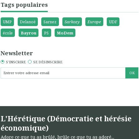
Tags populaires
UMP
Delanoë
Sarnez
Sarkozy
Europe
UDF
école
Bayrou
PS
MoDem
Newsletter
S'INSCRIRE
SE DÉSINSCRIRE
L'Hérétique (Démocratie et hérésie
économique)
Adore ce que tu as brûlé, brûle ce que tu as adoré...