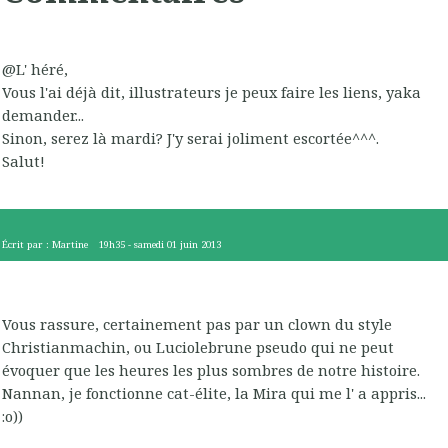
@L' héré,
Vous l'ai déjà dit, illustrateurs je peux faire les liens, yaka
demander...
Sinon, serez là mardi? J'y serai joliment escortée^^^.
Salut!
Écrit par :
Martine
19h35
-
samedi 01
juin 2013
Vous rassure, certainement pas par un clown du style
Christianmachin, ou Luciolebrune pseudo qui ne peut
évoquer que les heures les plus sombres de notre histoire.
Nannan, je fonctionne cat-élite, la Mira qui me l' a appris...
:o))