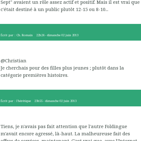
Sept" avaient un rôle assez actif et positif. Mais il est vrai que
c'était destiné à un public plutôt 12-15 ou 8-10...
Écrit par :
Ch. Romain
22h24
-
dimanche 02
juin 2013
@Christian
Je cherchais pour des filles plus jeunes ; plutôt dans la
catégorie premières histoires.
Écrit par :
l'hérétique
23h55
-
dimanche 02
juin 2013
Tiens, je n'avais pas fait attention que l'autre Foldingue
m'avait encore agressé, là-haut. La malheureuse fait des
offres de services, maintenant. C'est vrai que, avec l'Internet,