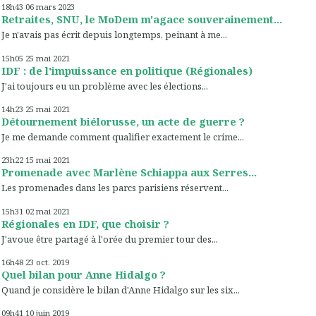
18h43
06
mars 2023
Retraites, SNU, le MoDem m'agace souverainement...
Je n'avais pas écrit depuis longtemps, peinant à me...
15h05
25
mai 2021
IDF : de l'impuissance en politique (Régionales)
J'ai toujours eu un problème avec les élections...
14h23
25
mai 2021
Détournement biélorusse, un acte de guerre ?
Je me demande comment qualifier exactement le crime...
23h22
15
mai 2021
Promenade avec Marlène Schiappa aux Serres...
Les promenades dans les parcs parisiens réservent...
15h31
02
mai 2021
Régionales en IDF, que choisir ?
J'avoue être partagé à l'orée du premier tour des...
16h48
23
oct. 2019
Quel bilan pour Anne Hidalgo ?
Quand je considère le bilan d'Anne Hidalgo sur les six...
09h41
10
juin 2019