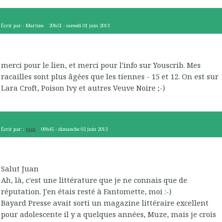
Écrit par :
Martine
20h51
-
samedi 01
juin 2013
merci pour le lien, et merci pour l'info sur Youscrib. Mes
racailles sont plus âgées que les tiennes - 15 et 12. On est sur
Lara Croft, Poison Ivy et autres Veuve Noire ;-)
Écrit par :
juan
09h45
-
dimanche 02
juin 2013
Salut Juan
Ah, là, c'est une littérature que je ne connais que de
réputation. J'en étais resté à Fantomette, moi :-)
Bayard Presse avait sorti un magazine littéraire excellent
pour adolescente il y a quelques années, Muze, mais je crois