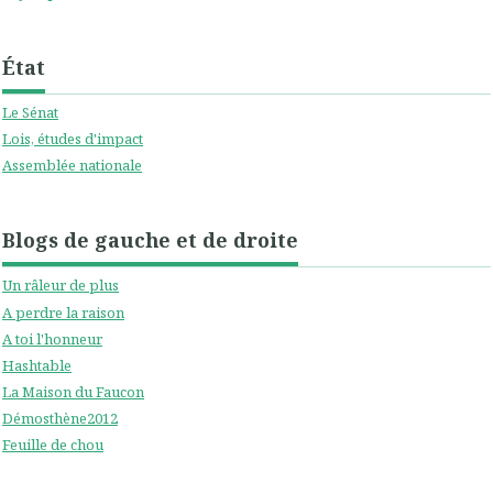
État
Le Sénat
Lois, études d'impact
Assemblée nationale
Blogs de gauche et de droite
Un râleur de plus
A perdre la raison
A toi l'honneur
Hashtable
La Maison du Faucon
Démosthène2012
Feuille de chou