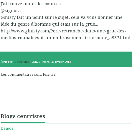
J'ai trouvé toutes les sources
@signora
Ginisty fait un point sur le sujet, cela va vous donner une
idée du genre d'homme qui était sur la grue...
http://www.ginisty.com/Pere-retranche-dans-une-grue-les-
medias-coupables-d-un-embrasement-irraisonne_a937.html
Écrit par :
l'hérétique
22h25
-
mardi 26
février 2013
Les commentaires sont fermés.
Blogs centristes
Démos