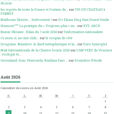
du jour
les regrets de toute la France et l'estime de...
sur
VIE DU CHATEAU à
FERNEY
Mulhouse libérée… brièvement !
sur
D'r Elsass blog fum Ernest-Emile
Humour²²² La pratique du « Toujours plus » ne...
sur
XYZ, ABCD
Russie Ukraine : Bilan du 7 août 2026
sur
l'information nationaliste
Ce mois-ci, au ciné-club...
sur
le croquis de côté
Douguine, Mamleev, le dard métaphysique et la...
sur
Euro-Synergies
Nuit Internationale de la Chauve-Souris 2026
sur
L'AN VERT de Vouziers
: écologie et...
Groenland, Iran, Vénézuela, Burkina Faso ...
sur
Poussière d'étoile
Août 2026
Calendrier des notes en Août 2026
D
L
M
M
J
V
S
1
2
3
4
5
6
7
8
9
10
11
12
13
14
15