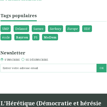
Tags populaires
UMP
Delanoë
Sarnez
Sarkozy
Europe
UDF
école
Bayrou
PS
MoDem
Newsletter
S'INSCRIRE
SE DÉSINSCRIRE
L'Hérétique (Démocratie et hérésie