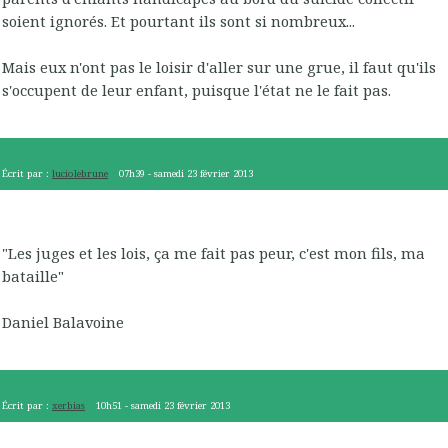
soient ignorés. Et pourtant ils sont si nombreux...
Mais eux n'ont pas le loisir d'aller sur une grue, il faut qu'ils
s'occupent de leur enfant, puisque l'état ne le fait pas.
Écrit par :
luciolebrune
07h39
-
samedi 23
février 2013
"Les juges et les lois, ça me fait pas peur, c'est mon fils, ma
bataille"
Daniel Balavoine
Écrit par :
xerbias
10h51
-
samedi 23
février 2013