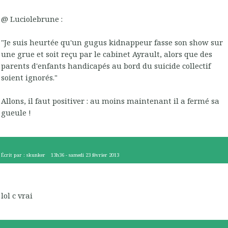
@ Luciolebrune :
"Je suis heurtée qu'un gugus kidnappeur fasse son show sur
une grue et soit reçu par le cabinet Ayrault, alors que des
parents d'enfants handicapés au bord du suicide collectif
soient ignorés."
Allons, il faut positiver : au moins maintenant il a fermé sa
gueule !
Écrit par :
skunker
13h36
-
samedi 23
février 2013
lol c vrai