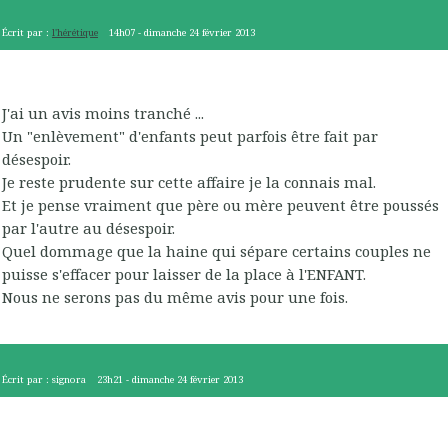
Écrit par :
l'hérétique
14h07
-
dimanche 24
février 2013
J'ai un avis moins tranché ...
Un "enlèvement" d'enfants peut parfois être fait par
désespoir.
Je reste prudente sur cette affaire je la connais mal.
Et je pense vraiment que père ou mère peuvent être poussés
par l'autre au désespoir.
Quel dommage que la haine qui sépare certains couples ne
puisse s'effacer pour laisser de la place à l'ENFANT.
Nous ne serons pas du même avis pour une fois.
Écrit par :
signora
23h21
-
dimanche 24
février 2013