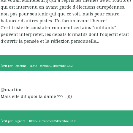
Ah vouai, Montebourg qui a repris les thèmes de M. Todd :o)))
qui est intervenu en avant garde d'élections européennes,
non pas pour soutenir qui que ce soit, mais pour contre
balancer d'autres pistes...Un forum avant l'heure!
C'est triste de constater comment certains "militants"
peuvent interpréter, les débats formatifs dont l'objectif était
d'ouvrir la pensée et la réflexion personnelle...
Écrit par :
Martine
21h48
-
samedi 01
décembre 2012
@martine
Mais elle dit quoi la dame ??? :-)))
Écrit par :
signora
10h08
-
dimanche 02
décembre 2012