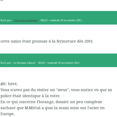
Écrit par :
Françoise Boulanger
04h23
-
vendredi 30
novembre 2012
cette usine était promise à la fermeture dès 2001.
Écrit par :
Le Parisien Liberal
09h10
-
vendredi 30
novembre 2012
@L' héré,
Vous n'avez pas du visiter un "sieur", vous auriez vu que sa
police était identique à la votre.
En ce qui concerne Florange, dossier un peu complexe
sachant que M.Mittal a qusi la main mise sur l'acier en
Europe.