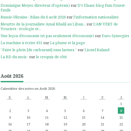
Dominique Meyer, directeur d'opéra(s)
sur
D'r Elsass blog fum Ernest-
Emile
Russie-Ukraine : Bilan du 6 août 2026
sur
l'information nationaliste
Meurtre de la journaliste Amal Khalil au Liban...
sur
L'AN VERT de
Vouziers : écologie et...
Une leçon d’économie (et pas seulement d’économie)
sur
Euro-Synergies
La machine à écrire #31
sur
La plume et la page
”Faire le plein [de carburant] sans larmes.”
sur
Lionel Baland
La BD du mois :
sur
le croquis de côté
Août 2026
Calendrier des notes en Août 2026
D
L
M
M
J
V
S
1
2
3
4
5
6
7
8
9
10
11
12
13
14
15
16
17
18
19
20
21
22
23
24
25
26
27
28
29