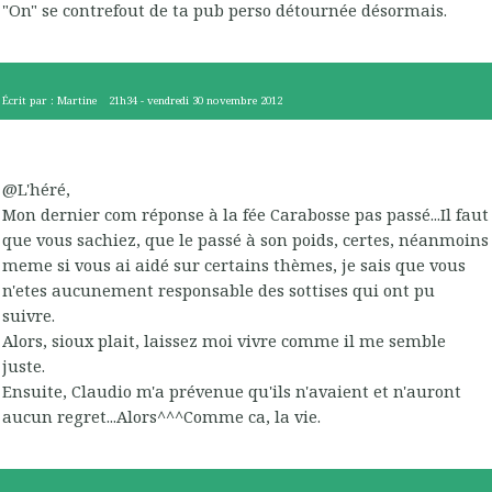
"On" se contrefout de ta pub perso détournée désormais.
Écrit par :
Martine
21h34
-
vendredi 30
novembre 2012
@L'héré,
Mon dernier com réponse à la fée Carabosse pas passé...Il faut
que vous sachiez, que le passé à son poids, certes, néanmoins
meme si vous ai aidé sur certains thèmes, je sais que vous
n'etes aucunement responsable des sottises qui ont pu
suivre.
Alors, sioux plait, laissez moi vivre comme il me semble
juste.
Ensuite, Claudio m'a prévenue qu'ils n'avaient et n'auront
aucun regret...Alors^^^Comme ca, la vie.