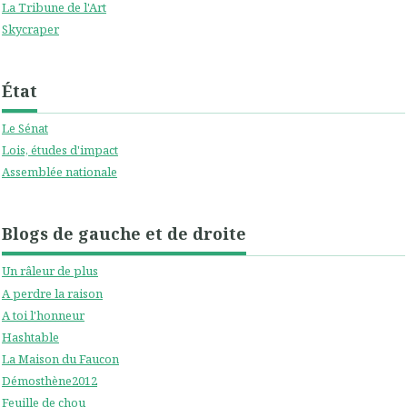
La Tribune de l'Art
Skycraper
État
Le Sénat
Lois, études d'impact
Assemblée nationale
Blogs de gauche et de droite
Un râleur de plus
A perdre la raison
A toi l'honneur
Hashtable
La Maison du Faucon
Démosthène2012
Feuille de chou