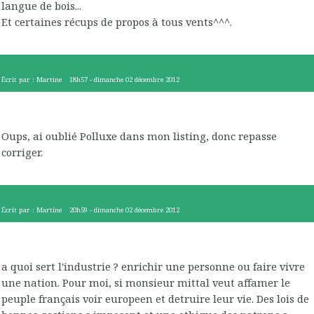
langue de bois...
Et certaines récups de propos à tous vents^^^.
Écrit par :
Martine
18h57
-
dimanche 02
décembre 2012
Oups, ai oublié Polluxe dans mon listing, donc repasse
corriger.
Écrit par :
Martine
20h59
-
dimanche 02
décembre 2012
a quoi sert l'industrie ? enrichir une personne ou faire vivre
une nation. Pour moi, si monsieur mittal veut affamer le
peuple français voir europeen et detruire leur vie. Des lois de