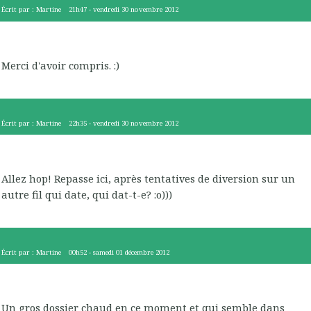
Écrit par :
Martine
21h47
-
vendredi 30
novembre 2012
Merci d'avoir compris. :)
Écrit par :
Martine
22h35
-
vendredi 30
novembre 2012
Allez hop! Repasse ici, après tentatives de diversion sur un
autre fil qui date, qui dat-t-e? :o)))
Écrit par :
Martine
00h52
-
samedi 01
décembre 2012
Un gros dossier chaud en ce moment et qui semble dans