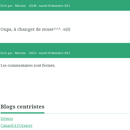
Écrit par :
Martine
21h38
-
mardi 04
décembre 2012
Oups, à changer de muse^^^. :o)))
Écrit par :
Martine
21h55
-
mardi 04
décembre 2012
Les commentaires sont fermés.
Blogs centristes
Démos
Canard à l'Orange