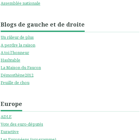
Assemblée nationale
Blogs de gauche et de droite
Un râleur de plus
A perdre la raison
A toi l'honneur
Hashtable
La Maison du Faucon
Démosthène2012
Feuille de chou
Europe
ADLE
Vote des euro-députés
Euractive
Les Européens (programme)