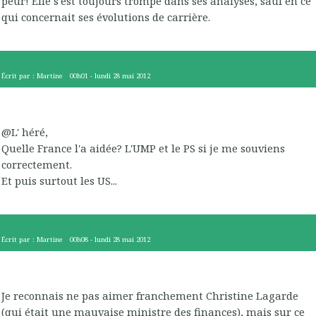
peur! Elle s'est toujours trompé dans ses analyses, sauf en ce
qui concernait ses évolutions de carrière.
Écrit par :
Martine
00h01
-
lundi 28
mai 2012
@L' héré,
Quelle France l'a aidée? L'UMP et le PS si je me souviens
correctement.
Et puis surtout les US...
Écrit par :
Martine
00h08
-
lundi 28
mai 2012
Je reconnais ne pas aimer franchement Christine Lagarde
(qui était une mauvaise ministre des finances), mais sur ce