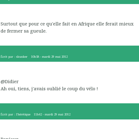
Surtout que pour ce qu'elle fait en Afrique elle ferait mieux
de fermer sa gueule.
Écrit par :
skunker
10h58
-
mardi 29
mai 2012
@Didier
Ah oui, tiens, j'avais oublié le coup du vélo !
Écrit par :
l'hérétique
11h42
-
mardi 29
mai 2012