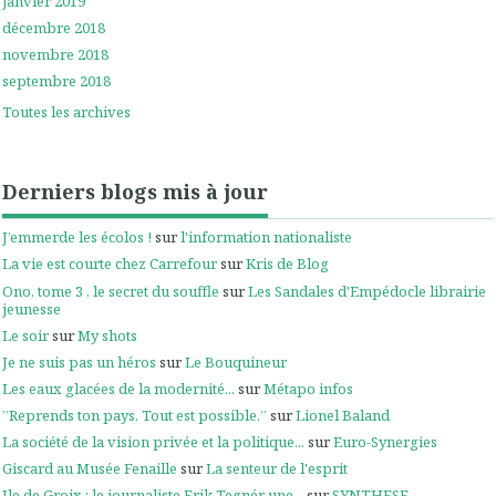
janvier 2019
décembre 2018
novembre 2018
septembre 2018
Toutes les archives
Derniers blogs mis à jour
J’emmerde les écolos !
sur
l'information nationaliste
La vie est courte chez Carrefour
sur
Kris de Blog
Ono, tome 3 , le secret du souffle
sur
Les Sandales d'Empédocle librairie
jeunesse
Le soir
sur
My shots
Je ne suis pas un héros
sur
Le Bouquineur
Les eaux glacées de la modernité...
sur
Métapo infos
”Reprends ton pays. Tout est possible.”
sur
Lionel Baland
La société de la vision privée et la politique...
sur
Euro-Synergies
Giscard au Musée Fenaille
sur
La senteur de l'esprit
Ile de Groix : le journaliste Erik Tegnér une...
sur
SYNTHESE