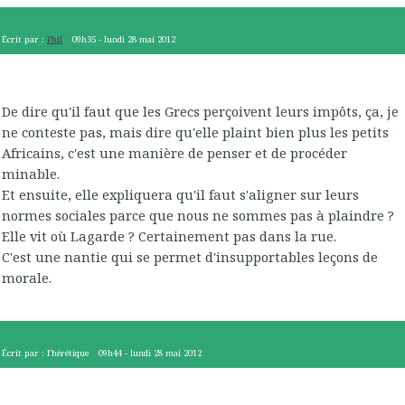
Écrit par :
Phil
09h35
-
lundi 28
mai 2012
De dire qu'il faut que les Grecs perçoivent leurs impôts, ça, je
ne conteste pas, mais dire qu'elle plaint bien plus les petits
Africains, c'est une manière de penser et de procéder
minable.
Et ensuite, elle expliquera qu'il faut s'aligner sur leurs
normes sociales parce que nous ne sommes pas à plaindre ?
Elle vit où Lagarde ? Certainement pas dans la rue.
C'est une nantie qui se permet d'insupportables leçons de
morale.
Écrit par :
l'hérétique
09h44
-
lundi 28
mai 2012