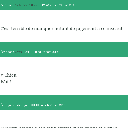
Écrit par :
Le Parisien Liberal
17h07
-
lundi 28
mai 2012
C'est terrible de manquer autant de jugement à ce niveau!
Écrit par :
Chien
22h31
-
lundi 28
mai 2012
@Chien
Waf ?
Écrit par :
l'hérétique
00h10
-
mardi 29
mai 2012
Elle n'en est pas à son coup d'essai. N'est-ce pas elle qui a