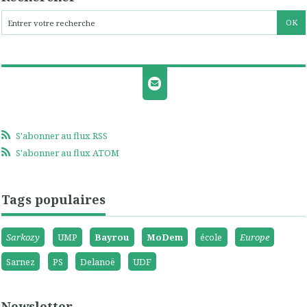
S'abonner au flux RSS
S'abonner au flux ATOM
Tags populaires
Sarkozy
UMP
Bayrou
MoDem
école
Europe
Sarnez
PS
Delanoë
UDF
Newsletter