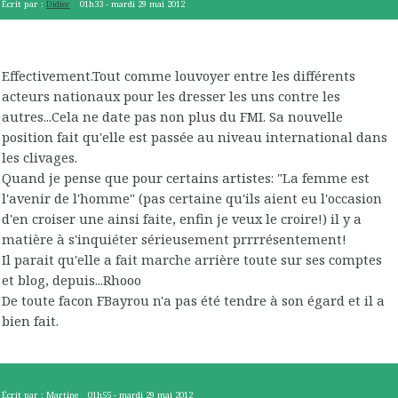
Écrit par :
Didier
01h33
-
mardi 29
mai 2012
Effectivement.Tout comme louvoyer entre les différents
acteurs nationaux pour les dresser les uns contre les
autres...Cela ne date pas non plus du FMI. Sa nouvelle
position fait qu'elle est passée au niveau international dans
les clivages.
Quand je pense que pour certains artistes: "La femme est
l'avenir de l'homme" (pas certaine qu'ils aient eu l'occasion
d'en croiser une ainsi faite, enfin je veux le croire!) il y a
matière à s'inquiéter sérieusement prrrrésentement!
Il parait qu'elle a fait marche arrière toute sur ses comptes
et blog, depuis...Rhooo
De toute facon FBayrou n'a pas été tendre à son égard et il a
bien fait.
Écrit par :
Martine
01h55
-
mardi 29
mai 2012