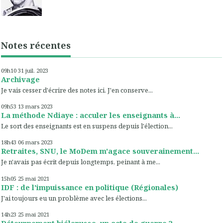
Notes récentes
09h10
31
juil. 2023
Archivage
Je vais cesser d'écrire des notes ici. J'en conserve...
09h53
13
mars 2023
La méthode Ndiaye : acculer les enseignants à...
Le sort des enseignants est en suspens depuis l'élection...
18h43
06
mars 2023
Retraites, SNU, le MoDem m'agace souverainement...
Je n'avais pas écrit depuis longtemps, peinant à me...
15h05
25
mai 2021
IDF : de l'impuissance en politique (Régionales)
J'ai toujours eu un problème avec les élections...
14h23
25
mai 2021
Détournement biélorusse, un acte de guerre ?