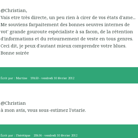
@Christian,
Vais etre très directe, un peu rien à cirer de vos états d'ame...
Me souviens farpaitement des bonnes oeuvres internes de
vot' grande gouroute espécialiste à sa facon, de la rétention
d'informations et du retournement de veste en tous genres.
Ceci dit, je peux d'autant mieux comprendre votre blues.
Bonne soirée
Écrit par :
Martine
19h50
-
vendredi 10
février 2012
@Christian
à mon avis, vous sous-estimez l'otarie.
Écrit par :
l'hérétique
20h34
-
vendredi 10
février 2012