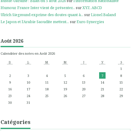
Russie-Ukraine : Bilan du 5 août 2026
sur
l'information nationaliste
Humour. France Inter vient de présenter...
sur
XYZ, ABCD
Ulrich Siegmund exprime des doutes quant à...
sur
Lionel Baland
Le Japon et l’Arabie Saoudite mettent...
sur
Euro-Synergies
Août 2026
Calendrier des notes en Août 2026
D
L
M
M
J
V
S
1
2
3
4
5
6
7
8
9
10
11
12
13
14
15
16
17
18
19
20
21
22
23
24
25
26
27
28
29
30
31
Catégories