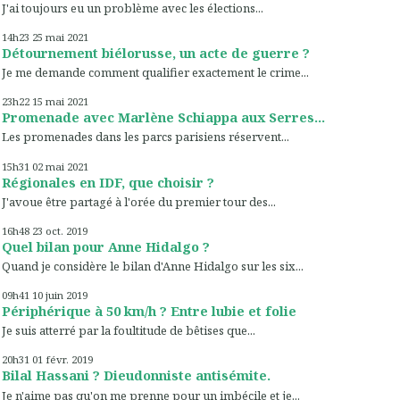
J'ai toujours eu un problème avec les élections...
14h23
25
mai 2021
Détournement biélorusse, un acte de guerre ?
Je me demande comment qualifier exactement le crime...
23h22
15
mai 2021
Promenade avec Marlène Schiappa aux Serres...
Les promenades dans les parcs parisiens réservent...
15h31
02
mai 2021
Régionales en IDF, que choisir ?
J'avoue être partagé à l'orée du premier tour des...
16h48
23
oct. 2019
Quel bilan pour Anne Hidalgo ?
Quand je considère le bilan d'Anne Hidalgo sur les six...
09h41
10
juin 2019
Périphérique à 50 km/h ? Entre lubie et folie
Je suis atterré par la foultitude de bêtises que...
20h31
01
févr. 2019
Bilal Hassani ? Dieudonniste antisémite.
Je n'aime pas qu'on me prenne pour un imbécile et je...