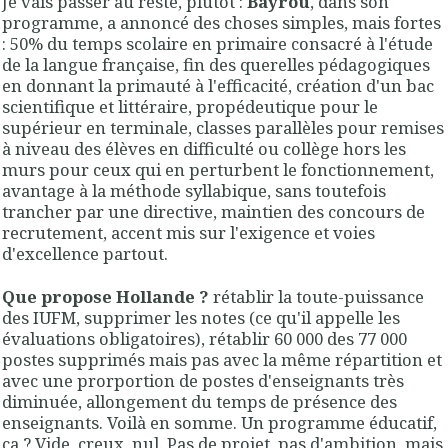
Je vais passer au reste, plutôt :
Bayrou
, dans son
programme, a annoncé des choses simples, mais fortes
: 50% du temps scolaire en primaire consacré à l'étude
de la langue française, fin des querelles pédagogiques
en donnant la primauté à l'efficacité, création d'un bac
scientifique et littéraire, propédeutique pour le
supérieur en terminale, classes parallèles pour remises
à niveau des élèves en difficulté ou collège hors les
murs pour ceux qui en perturbent le fonctionnement,
avantage à la méthode syllabique, sans toutefois
trancher par une directive, maintien des concours de
recrutement, accent mis sur l'exigence et voies
d'excellence partout.
Que propose Hollande ?
rétablir la toute-puissance
des IUFM, supprimer les notes (ce qu'il appelle les
évaluations obligatoires), rétablir 60 000 des 77 000
postes supprimés mais pas avec la même répartition et
avec une prorportion de postes d'enseignants très
diminuée, allongement du temps de présence des
enseignants. Voilà en somme. Un programme éducatif,
ça ? Vide, creux, nul. Pas de projet, pas d'ambition, mais