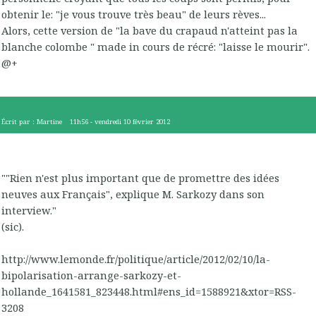
obtenir le: "je vous trouve très beau" de leurs rèves...
Alors, cette version de "la bave du crapaud n'atteint pas la
blanche colombe " made in cours de récré: "laisse le mourir".
@+
Écrit par :
Martine
11h56
-
vendredi 10
février 2012
""Rien n'est plus important que de promettre des idées
neuves aux Français", explique M. Sarkozy dans son
interview."
(sic).
http://www.lemonde.fr/politique/article/2012/02/10/la-
bipolarisation-arrange-sarkozy-et-
hollande_1641581_823448.html#ens_id=1588921&xtor=RSS-
3208