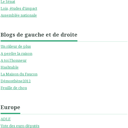
Le Sénat
Lois, études d'impact
Assemblée nationale
Blogs de gauche et de droite
Un râleur de plus
A perdre la raison
A toi l'honneur
Hashtable
La Maison du Faucon
Démosthène2012
Feuille de chou
Europe
ADLE
Vote des euro-députés