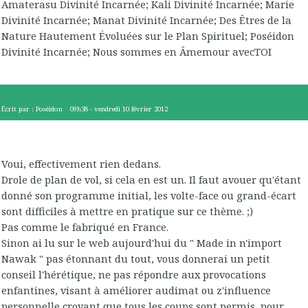
Amaterasu Divinité Incarnée; Kali Divinité Incarnée; Marie
Divinité Incarnée; Manat Divinité Incarnée; Des Êtres de la
Nature Hautement Évoluées sur le Plan Spirituel; Poséidon
Divinité Incarnée; Nous sommes en Âmemour avecTOI
Écrit par :
Poséidon
09h38
-
vendredi 10
février 2012
Voui, effectivement rien dedans.
Drole de plan de vol, si cela en est un. Il faut avouer qu'étant
donné son programme initial, les volte-face ou grand-écart
sont difficiles à mettre en pratique sur ce thème. ;)
Pas comme le fabriqué en France.
Sinon ai lu sur le web aujourd'hui du " Made in n'import
Nawak " pas étonnant du tout, vous donnerai un petit
conseil l'hérétique, ne pas répondre aux provocations
enfantines, visant à améliorer audimat ou z'influence
personnelle croyant que tous les coups sont permis, pour