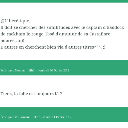
@L' hérétique,
Il doit se chercher des similitudes avec le captain d'haddock
de rackham le rouge. Food d'amuuur de sa Castafiore
adorée... :o))
D'autres en cherchent bien via d'autres titres^^^. ;)
Écrit par :
Martine
21h01
-
vendredi 10
février 2012
Tiens, la folle est toujours là ?
Écrit par :
Ch. Romain
03h18
-
samedi 11
février 2012