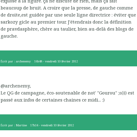
explose à la figure. ça ne discute de rien, mais ça fait
beaucoup de bruit. A croire que la presse, de gauche comme
de droite,est guidée par une seule ligne directrice : éviter que
sarkozy gicle au premier tour. J'étendrais donc la définition
de pravdasphère, chère au taulier, bien au-delà des blogs de
gauche.
Écrit par :
archenemy
16h48
-
vendredi 10
février 2012
@archenemy,
Le QG de campagne, éco-soutenable de not' "Gourou" ;o))) est
passé aux infos de certaines chaines ce midi... :)
Écrit par :
Martine
17h14
-
vendredi 10
février 2012