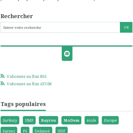
Rechercher
S'abonner au flux RSS
S'abonner au flux ATOM
Tags populaires
Sarkozy
UMP
Bayrou
MoDem
école
Europe
Sarnez
PS
Delanoë
UDF