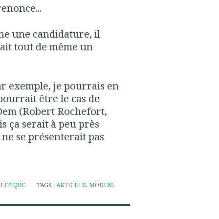
renonce...
ne une candidature, il
e ait tout de même un
par exemple, je pourrais en
pourrait être le cas de
Dem (Robert Rochefort,
s ça serait à peu près
 ne se présenterait pas
LITIQUE
TAGS :
ARTIGUES
,
MODEM
,