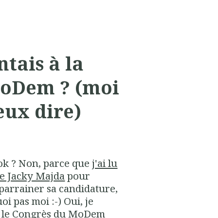
ntais à la
MoDem ? (moi
eux dire)
 ok ? Non, parce que
j'ai lu
re Jacky Majda
pour
 parrainer sa candidature,
oi pas moi :-) Oui, je
eu le Congrès du MoDem