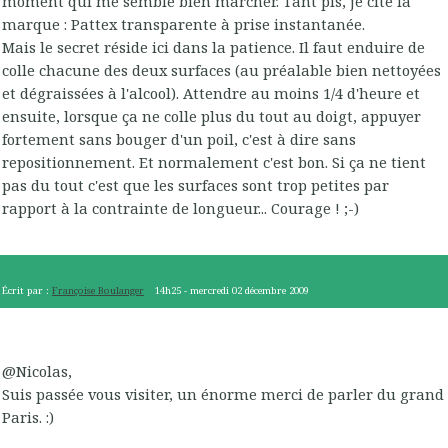
moment qui me semble bien marcher. Tant pis, je cite la
marque : Pattex transparente à prise instantanée.
Mais le secret réside ici dans la patience. Il faut enduire de
colle chacune des deux surfaces (au préalable bien nettoyées
et dégraissées à l'alcool). Attendre au moins 1/4 d'heure et
ensuite, lorsque ça ne colle plus du tout au doigt, appuyer
fortement sans bouger d'un poil, c'est à dire sans
repositionnement. Et normalement c'est bon. Si ça ne tient
pas du tout c'est que les surfaces sont trop petites par
rapport à la contrainte de longueur... Courage ! ;-)
Écrit par :
Françoise Boulanger
14h25
-
mercredi 02
décembre 2009
@Nicolas,
Suis passée vous visiter, un énorme merci de parler du grand
Paris. :)