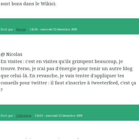
sont bons dans le Wikio).
Écrit par :
Nicolas
12h36
-
mercredi 02
décembre 2009
@ Nicolas
En visites : c'est en visites qu'ils grimpent beaucoup, je
trouve. Perso, je n'ai pas d'énergie pour tenir un autre blog
que celui-là. En revanche, je vais tenter d'appliquer tes
conseils pour twitter : il faut s'inscrire à tweeterfeed, c'est ça
?
Écrit par :
L'Hérétique
12h43
-
mercredi 02
décembre 2009