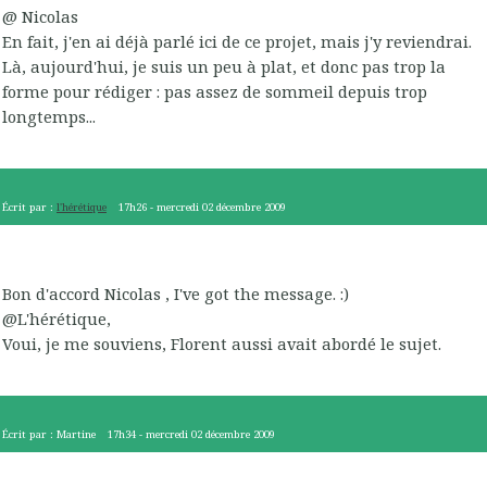
@ Nicolas
En fait, j'en ai déjà parlé ici de ce projet, mais j'y reviendrai.
Là, aujourd'hui, je suis un peu à plat, et donc pas trop la
forme pour rédiger : pas assez de sommeil depuis trop
longtemps...
Écrit par :
l'hérétique
17h26
-
mercredi 02
décembre 2009
Bon d'accord Nicolas , I've got the message. :)
@L'hérétique,
Voui, je me souviens, Florent aussi avait abordé le sujet.
Écrit par :
Martine
17h34
-
mercredi 02
décembre 2009