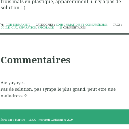
trois mâts en plastique, apparemment, il n'y a pas de
solution :-(
LIEN PERMANENT
CATÉGORIES :
CONSOMMATION ET CONSUMÉRISME
TAGS :
COLLE
,
GLU
,
RÉPARATION
,
BRICOLAGE
26
COMMENTAIRES
Commentaires
Aie yayaye...
Pas de solution, pas sympa le plus grand, peut etre une
maladresse?
Écrit par :
Martine
11h30
-
mercredi 02
décembre 2009