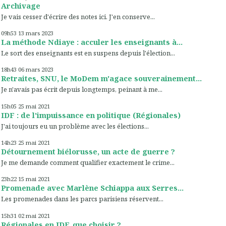
Archivage
Je vais cesser d'écrire des notes ici. J'en conserve...
09h53
13
mars 2023
La méthode Ndiaye : acculer les enseignants à...
Le sort des enseignants est en suspens depuis l'élection...
18h43
06
mars 2023
Retraites, SNU, le MoDem m'agace souverainement...
Je n'avais pas écrit depuis longtemps, peinant à me...
15h05
25
mai 2021
IDF : de l'impuissance en politique (Régionales)
J'ai toujours eu un problème avec les élections...
14h23
25
mai 2021
Détournement biélorusse, un acte de guerre ?
Je me demande comment qualifier exactement le crime...
23h22
15
mai 2021
Promenade avec Marlène Schiappa aux Serres...
Les promenades dans les parcs parisiens réservent...
15h31
02
mai 2021
Régionales en IDF, que choisir ?