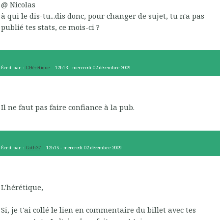
@ Nicolas
à qui le dis-tu...dis donc, pour changer de sujet, tu n'a pas
publié tes stats, ce mois-ci ?
Écrit par :
L'Hérétique
12h13
-
mercredi 02
décembre 2009
Il ne faut pas faire confiance à la pub.
Écrit par :
Cath37
12h15
-
mercredi 02
décembre 2009
L'hérétique,
Si, je t'ai collé le lien en commentaire du billet avec tes