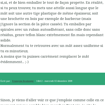
si,si, et de bien emballer le tout de façon propette. En réalité,
si tu peux trouver, tu mets une attelle aussi longue que le
mât soit une autre tige plastique de même épaisseur, soit
une brochette en bois par exemple de barbecue (mais
j'ignore la section de la pièce cassée). Tu emballes par
spirales avec un ruban autoadhérant, sans colle donc sans
résidus, genre teflon blanc extrêmement fin mais cependant
solide.
Normalement tu te retrouves avec un mât assez uniforme si
tu es minutieux.
A moins que tu puisses carrément remplacer le mât
évidemment... ;-)
Écrit par :
Françoise Boulanger
14h12
-
mercredi 02
décembre 2009
Sinon, je viens d'aller voir ce que j'emploie comme colle en ce