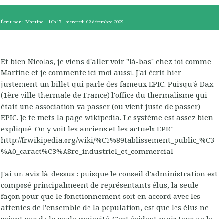
Écrit par :
Martine
16h47
-
mercredi 02
décembre 2009
Et bien Nicolas, je viens d'aller voir "là-bas" chez toi comme
Martine et je commente ici moi aussi. J'ai écrit hier
justement un billet qui parle des fameux EPIC. Puisqu'à Dax
(1ère ville thermale de France) l'office du thermalisme qui
était une association va passer (ou vient juste de passer)
EPIC. Je te mets la page wikipedia. Le système est assez bien
expliqué. On y voit les anciens et les actuels EPIC...
http://fr.wikipedia.org/wiki/%C3%89tablissement_public_%C3
%A0_caract%C3%A8re_industriel_et_commercial
J'ai un avis là-dessus : puisque le conseil d'administration est
composé principalmeent de représentants élus, la seule
façon pour que le fonctionnement soit en accord avec les
attentes de l'ensemble de la population, est que les élus ne
soient pas de la seule majorité. C'est évident mais tous ne le