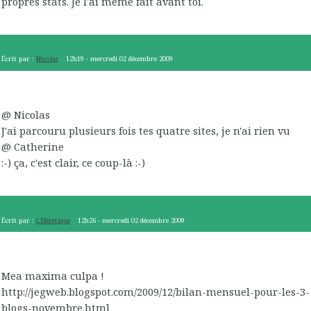
propres stats. Je l'ai même fait avant toi.
Écrit par :
Nicolas
12h19
-
mercredi 02
décembre 2009
@ Nicolas
J'ai parcouru plusieurs fois tes quatre sites, je n'ai rien vu
@ Catherine
:-) ça, c'est clair, ce coup-là :-)
Écrit par :
L'Hérétique
12h26
-
mercredi 02
décembre 2009
Mea maxima culpa !
http://jegweb.blogspot.com/2009/12/bilan-mensuel-pour-les-3-
blogs-novembre.html