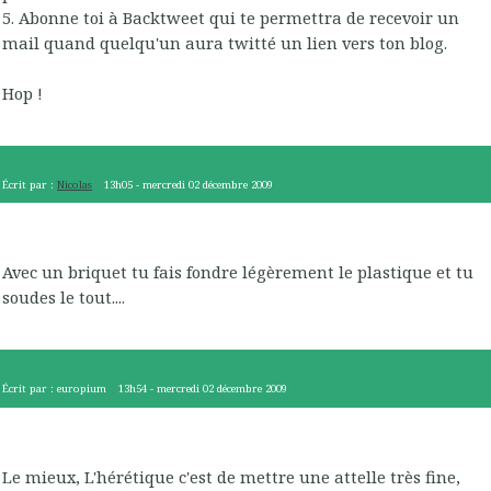
5. Abonne toi à Backtweet qui te permettra de recevoir un
mail quand quelqu'un aura twitté un lien vers ton blog.
Hop !
Écrit par :
Nicolas
13h05
-
mercredi 02
décembre 2009
Avec un briquet tu fais fondre légèrement le plastique et tu
soudes le tout....
Écrit par :
europium
13h54
-
mercredi 02
décembre 2009
Le mieux, L'hérétique c'est de mettre une attelle très fine,