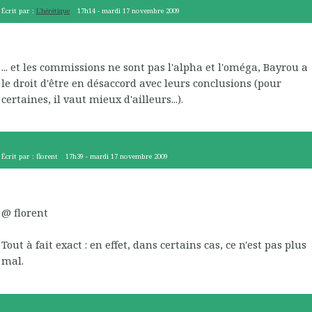
Écrit par :
L'hérétique
17h14
-
mardi 17
novembre 2009
... et les commissions ne sont pas l'alpha et l'oméga, Bayrou a
le droit d'être en désaccord avec leurs conclusions (pour
certaines, il vaut mieux d'ailleurs...).
Écrit par :
florent
17h39
-
mardi 17
novembre 2009
@ florent
Tout à fait exact : en effet, dans certains cas, ce n'est pas plus
mal.