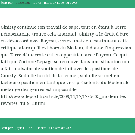
Écrit par :
L'hérétique
17h45
-
mardi 17
novembre 2009
Ginisty continue son travail de sape, tout en étant à Terre
Démocrate...Je trouve cela anormal, Ginisty a le droit d'être
en désaccord avec Bayrou, certes, mais en continuant cette
critique alors qu'il est hors du Modem, il donne l'impression
que Terre démocrate est en opposition avec Bayrou. Ce qui
fait que Corinne Lepage se retrouve dans une situation tout
à fait malsaine de soutien de fait avec les positions de
Ginisty.. Soit elle lui dit de la fermer, soit elle se met en
facheuse position en tant que vice-présidente du Modem..le
mélange des genres est impossible.
http://www.lepost.fr/article/2009/11/17/1795655_modem-les-
revoltes-du-9-2.html
Écrit par :
juju41
18h10
-
mardi 17
novembre 2009