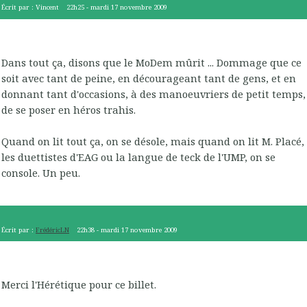
Écrit par :
Vincent
22h25
-
mardi 17
novembre 2009
Dans tout ça, disons que le MoDem mûrit ... Dommage que ce
soit avec tant de peine, en décourageant tant de gens, et en
donnant tant d'occasions, à des manoeuvriers de petit temps,
de se poser en héros trahis.
Quand on lit tout ça, on se désole, mais quand on lit M. Placé,
les duettistes d'EAG ou la langue de teck de l'UMP, on se
console. Un peu.
Écrit par :
FrédéricLN
22h38
-
mardi 17
novembre 2009
Merci l'Hérétique pour ce billet.