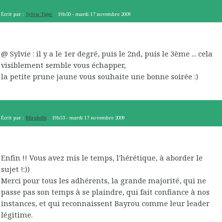
Écrit par :
Sylvie Tiger
19h50
-
mardi 17
novembre 2009
@ Sylvie : il y a le 1er degré, puis le 2nd, puis le 3ème ... cela
visiblement semble vous échapper,
la petite prune jaune vous souhaite une bonne soirée :)
Écrit par :
Mirabelle
19h53
-
mardi 17
novembre 2009
Enfin !! Vous avez mis le temps, l'hérétique, à aborder le
sujet !:))
Merci pour tous les adhérents, la grande majorité, qui ne
passe pas son temps à se plaindre, qui fait confiance à nos
instances, et qui reconnaissent Bayrou comme leur leader
légitime.