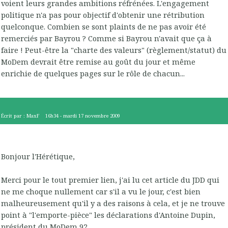
voient leurs grandes ambitions réfrénées. L'engagement
politique n'a pas pour objectif d'obtenir une rétribution
quelconque. Combien se sont plaints de ne pas avoir été
remerciés par Bayrou ? Comme si Bayrou n'avait que ça à
faire ! Peut-être la "charte des valeurs" (règlement/statut) du
MoDem devrait être remise au goût du jour et même
enrichie de quelques pages sur le rôle de chacun...
Écrit par :
MaxF
16h34
-
mardi 17
novembre 2009
Bonjour l'Hérétique,
Merci pour le tout premier lien, j'ai lu cet article du JDD qui
ne me choque nullement car s'il a vu le jour, c'est bien
malheureusement qu'il y a des raisons à cela, et je ne trouve
point à "l'emporte-pièce" les déclarations d'Antoine Dupin,
président du MoDem 92...