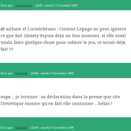
Écrit par :
luciolebrune
22h45
-
mardi 17
novembre 2009
@ airlane et Luciolebrune : Corinne Lepage ne peut ignorer
ce que fait Ginisty depuis déjà un bon moment, si elle avait
voulu faire quelque chose pour calmer le jeu, ce serait déjà
fait !!!
Écrit par :
Mirabelle
22h48
-
mardi 17
novembre 2009
oups ... je termine : sa déclaration dans la presse que cite
l'hérétique montre qu'en fait elle cautionne ... hélas !
Écrit par :
Mirabelle
22h49
-
mardi 17
novembre 2009