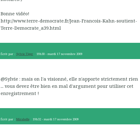
Bonne vidéo!
http://www.terre-democrate.fr/Jean-Francois-Kahn-soutient-
Terre-Democrate_a39.html
Écrit par :
Sylvie Tiger
19h30
-
mardi 17
novembre 2009
@Sylvie : mais on l'a visionné, elle n'apporte strictement rien
... vous devez être bien en mal d'argument pour utiliser cet
enregistrement !
Écrit par :
Mirabelle
19h32
-
mardi 17
novembre 2009