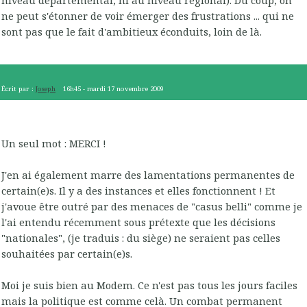
niveau départemental, ni au niveau régional). Du coup, on
ne peut s'étonner de voir émerger des frustrations ... qui ne
sont pas que le fait d'ambitieux éconduits, loin de là.
Écrit par :
Joseph
16h45
-
mardi 17
novembre 2009
Un seul mot : MERCI !
J'en ai également marre des lamentations permanentes de
certain(e)s. Il y a des instances et elles fonctionnent ! Et
j'avoue être outré par des menaces de "casus belli" comme je
l'ai entendu récemment sous prétexte que les décisions
"nationales", (je traduis : du siège) ne seraient pas celles
souhaitées par certain(e)s.
Moi je suis bien au Modem. Ce n'est pas tous les jours faciles
mais la politique est comme celà. Un combat permanent