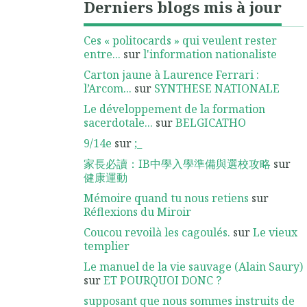
Derniers blogs mis à jour
Ces « politocards » qui veulent rester
entre...
sur
l'information nationaliste
Carton jaune à Laurence Ferrari :
l’Arcom...
sur
SYNTHESE NATIONALE
Le développement de la formation
sacerdotale...
sur
BELGICATHO
9/14e
sur
;_
家長必讀：IB中學入學準備與選校攻略
sur
健康運動
Mémoire quand tu nous retiens
sur
Réflexions du Miroir
Coucou revoilà les cagoulés.
sur
Le vieux
templier
Le manuel de la vie sauvage (Alain Saury)
sur
ET POURQUOI DONC ?
supposant que nous sommes instruits de