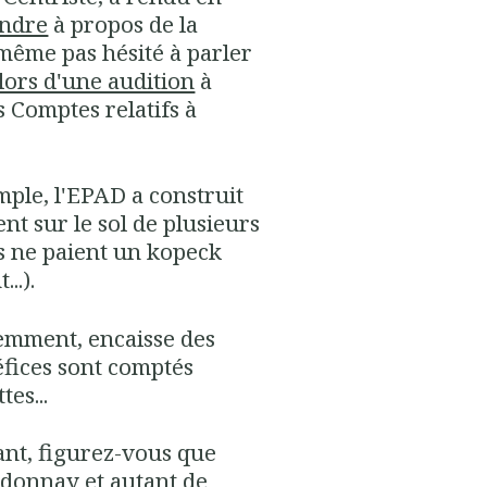
endre
à propos de la
 même pas hésité à parler
lors d'une audition
à
 Comptes relatifs à
mple, l'EPAD a construit
ent sur le sol de plusieurs
 ne paient un kopeck
..).
emment, encaisse des
éfices sont comptés
es...
rant, figurez-vous que
rdonnay et autant de