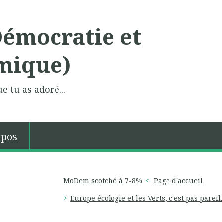
Démocratie et
mique)
e tu as adoré...
opos
MoDem scotché à 7-8%
Page d'accueil
Europe écologie et les Verts, c'est pas pareil..