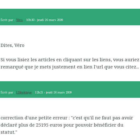
Écrit par :
Véro
10h30
-
jeudi 26
mars 2009
Dites, Véro
Si vous lisiez les articles en cliquant sur les liens, vous auriez
remarqué que je mets justement en lien l'url que vous citez...
Écrit par :
L'Hérétique
12h21
-
jeudi 26
mars 2009
correction d'une petite erreur : "c'est qu'il ne faut pas avoir
déclaré plus de 25195 euros pour pouvoir bénéficier du
statut."