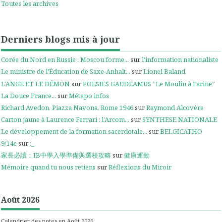
Toutes les archives
Derniers blogs mis à jour
Corée du Nord en Russie : Moscou forme...
sur
l'information nationaliste
Le ministre de l'Éducation de Saxe-Anhalt...
sur
Lionel Baland
L'ANGE ET LE DÉMON
sur
POESIES GAUDEAMUS ”Le Moulin à Farine”
La Douce France...
sur
Métapo infos
Richard Avedon, Piazza Navona, Rome 1946
sur
Raymond Alcovère
Carton jaune à Laurence Ferrari : l’Arcom...
sur
SYNTHESE NATIONALE
Le développement de la formation sacerdotale...
sur
BELGICATHO
9/14e
sur
;_
家長必讀：IB中學入學準備與選校攻略
sur
健康運動
Mémoire quand tu nous retiens
sur
Réflexions du Miroir
Août 2026
Calendrier des notes en Août 2026