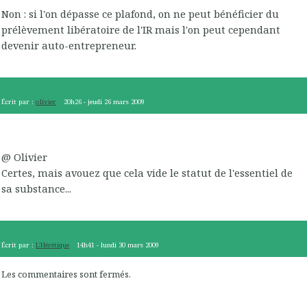
Non : si l'on dépasse ce plafond, on ne peut bénéficier du
prélèvement libératoire de l'IR mais l'on peut cependant
devenir auto-entrepreneur.
Écrit par :
olivier
20h26
-
jeudi 26
mars 2009
@ Olivier
Certes, mais avouez que cela vide le statut de l'essentiel de
sa substance...
Écrit par :
L'Hérétique
14h41
-
lundi 30
mars 2009
Les commentaires sont fermés.