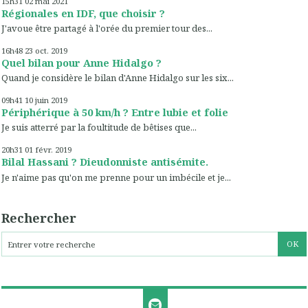
15h31
02
mai 2021
Régionales en IDF, que choisir ?
J'avoue être partagé à l'orée du premier tour des...
16h48
23
oct. 2019
Quel bilan pour Anne Hidalgo ?
Quand je considère le bilan d'Anne Hidalgo sur les six...
09h41
10
juin 2019
Périphérique à 50 km/h ? Entre lubie et folie
Je suis atterré par la foultitude de bêtises que...
20h31
01
févr. 2019
Bilal Hassani ? Dieudonniste antisémite.
Je n'aime pas qu'on me prenne pour un imbécile et je...
Rechercher