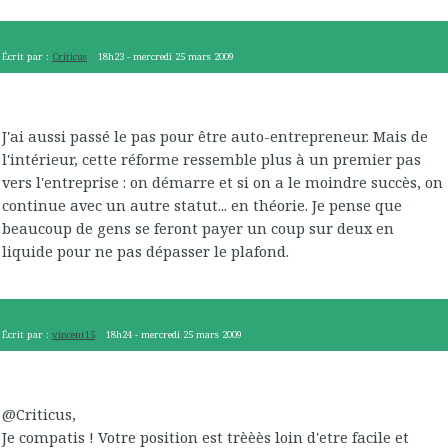
Écrit par :
Criticus
18h23
-
mercredi 25
mars 2009
J'ai aussi passé le pas pour être auto-entrepreneur. Mais de
l'intérieur, cette réforme ressemble plus à un premier pas
vers l'entreprise : on démarre et si on a le moindre succès, on
continue avec un autre statut... en théorie. Je pense que
beaucoup de gens se feront payer un coup sur deux en
liquide pour ne pas dépasser le plafond.
Écrit par :
vincent15
18h24
-
mercredi 25
mars 2009
@Criticus,
Je compatis ! Votre position est trèèès loin d'etre facile et