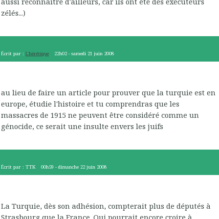
aussi reconnaître d'ailleurs, car ils ont été des exécuteurs
zélés...)
Écrit par :
L'hérétique
22h02
-
samedi 21
juin 2008
au lieu de faire un article pour prouver que la turquie est en
europe, étudie l'histoire et tu comprendras que les
massacres de 1915 ne peuvent être considéré comme un
génocide, ce serait une insulte envers les juifs
Écrit par :
TTK
00h59
-
dimanche 22
juin 2008
La Turquie, dès son adhésion, compterait plus de députés à
Strasbourg que la France. Qui pourrait encore croire à