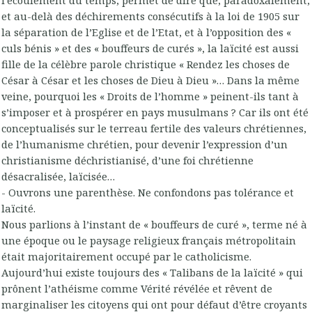
l’écoulement du temps, permet de dire que, paradoxalement,
et au-delà des déchirements consécutifs à la loi de 1905 sur
la séparation de l’Eglise et de l’Etat, et à l’opposition des «
culs bénis » et des « bouffeurs de curés », la laïcité est aussi
fille de la célèbre parole christique « Rendez les choses de
César à César et les choses de Dieu à Dieu »… Dans la même
veine, pourquoi les « Droits de l’homme » peinent-ils tant à
s’imposer et à prospérer en pays musulmans ? Car ils ont été
conceptualisés sur le terreau fertile des valeurs chrétiennes,
de l’humanisme chrétien, pour devenir l’expression d’un
christianisme déchristianisé, d’une foi chrétienne
désacralisée, laïcisée…
- Ouvrons une parenthèse. Ne confondons pas tolérance et
laïcité.
Nous parlions à l’instant de « bouffeurs de curé », terme né à
une époque ou le paysage religieux français métropolitain
était majoritairement occupé par le catholicisme.
Aujourd’hui existe toujours des « Talibans de la laïcité » qui
prônent l’athéisme comme Vérité révélée et rêvent de
marginaliser les citoyens qui ont pour défaut d’être croyants