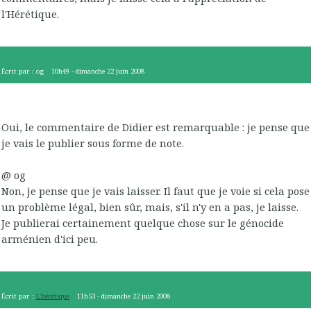
l'Hérétique.
Écrit par :
og
10h49
-
dimanche 22
juin 2008
Oui, le commentaire de Didier est remarquable : je pense que
je vais le publier sous forme de note.
@ og
Non, je pense que je vais laisser. Il faut que je voie si cela pose
un problème légal, bien sûr, mais, s'il n'y en a pas, je laisse.
Je publierai certainement quelque chose sur le génocide
arménien d'ici peu.
Écrit par :
L'hérétique
11h53
-
dimanche 22
juin 2008