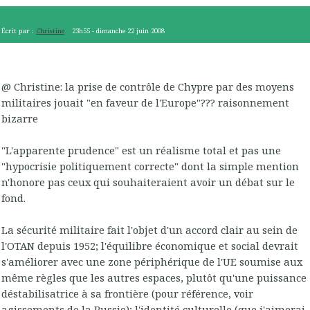
Écrit par :
Christine
23h55
-
dimanche 22
juin 2008
@ Christine: la prise de contrôle de Chypre par des moyens
militaires jouait "en faveur de l'Europe"??? raisonnement
bizarre
"L'apparente prudence" est un réalisme total et pas une
"hypocrisie politiquement correcte" dont la simple mention
n'honore pas ceux qui souhaiteraient avoir un débat sur le
fond.
La sécurité militaire fait l'objet d'un accord clair au sein de
l'OTAN depuis 1952; l'équilibre économique et social devrait
s'améliorer avec une zone périphérique de l'UE soumise aux
même règles que les autres espaces, plutôt qu'une puissance
déstabilisatrice à sa frontière (pour référence, voir
agissements de la Russie); l'identité culturelle (que j'aimerai