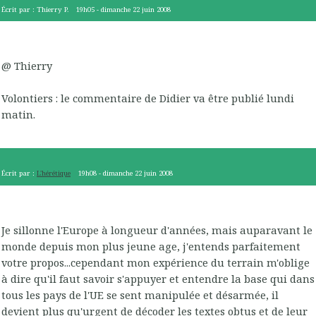
Écrit par :
Thierry P.
19h05
-
dimanche 22
juin 2008
@ Thierry
Volontiers : le commentaire de Didier va être publié lundi
matin.
Écrit par :
L'hérétique
19h08
-
dimanche 22
juin 2008
Je sillonne l'Europe à longueur d'années, mais auparavant le
monde depuis mon plus jeune age, j'entends parfaitement
votre propos...cependant mon expérience du terrain m'oblige
à dire qu'il faut savoir s'appuyer et entendre la base qui dans
tous les pays de l'UE se sent manipulée et désarmée, il
devient plus qu'urgent de décoder les textes obtus et de leur