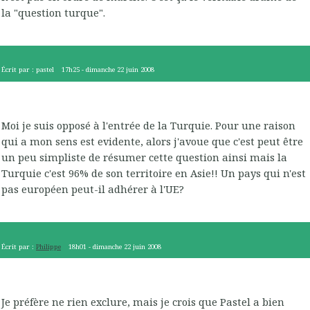
la "question turque".
Écrit par :
pastel
17h25
-
dimanche 22
juin 2008
Moi je suis opposé à l'entrée de la Turquie. Pour une raison
qui a mon sens est evidente, alors j'avoue que c'est peut être
un peu simpliste de résumer cette question ainsi mais la
Turquie c'est 96% de son territoire en Asie!! Un pays qui n'est
pas européen peut-il adhérer à l'UE?
Écrit par :
Philippe
18h01
-
dimanche 22
juin 2008
Je préfère ne rien exclure, mais je crois que Pastel a bien