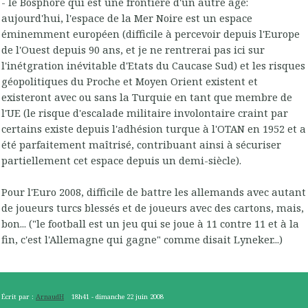
- le Bosphore qui est une frontière d'un autre âge:
aujourd'hui, l'espace de la Mer Noire est un espace
éminemment européen (difficile à percevoir depuis l'Europe
de l'Ouest depuis 90 ans, et je ne rentrerai pas ici sur
l'inétgration inévitable d'Etats du Caucase Sud) et les risques
géopolitiques du Proche et Moyen Orient existent et
existeront avec ou sans la Turquie en tant que membre de
l'UE (le risque d'escalade militaire involontaire craint par
certains existe depuis l'adhésion turque à l'OTAN en 1952 et a
été parfaitement maîtrisé, contribuant ainsi à sécuriser
partiellement cet espace depuis un demi-siècle).
Pour l'Euro 2008, difficile de battre les allemands avec autant
de joueurs turcs blessés et de joueurs avec des cartons, mais,
bon... ("le football est un jeu qui se joue à 11 contre 11 et à la
fin, c'est l'Allemagne qui gagne" comme disait Lyneker...)
Écrit par :
ArnaudH
18h41
-
dimanche 22
juin 2008