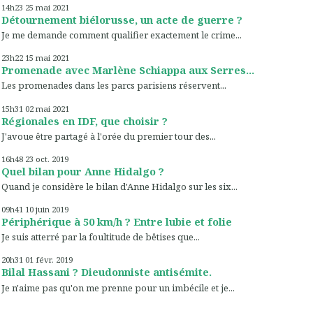
14h23
25
mai 2021
Détournement biélorusse, un acte de guerre ?
Je me demande comment qualifier exactement le crime...
23h22
15
mai 2021
Promenade avec Marlène Schiappa aux Serres...
Les promenades dans les parcs parisiens réservent...
15h31
02
mai 2021
Régionales en IDF, que choisir ?
J'avoue être partagé à l'orée du premier tour des...
16h48
23
oct. 2019
Quel bilan pour Anne Hidalgo ?
Quand je considère le bilan d'Anne Hidalgo sur les six...
09h41
10
juin 2019
Périphérique à 50 km/h ? Entre lubie et folie
Je suis atterré par la foultitude de bêtises que...
20h31
01
févr. 2019
Bilal Hassani ? Dieudonniste antisémite.
Je n'aime pas qu'on me prenne pour un imbécile et je...