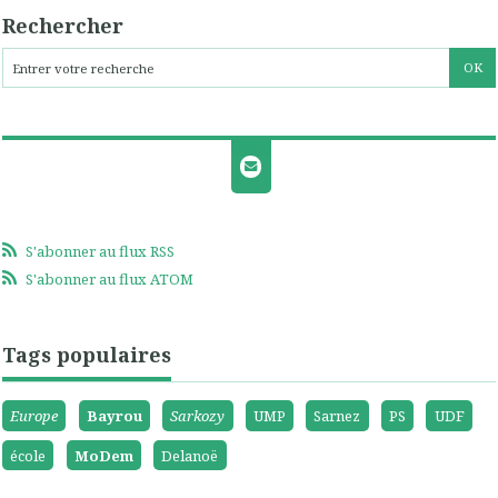
Rechercher
S'abonner au flux RSS
S'abonner au flux ATOM
Tags populaires
Europe
Bayrou
Sarkozy
UMP
Sarnez
PS
UDF
école
MoDem
Delanoë