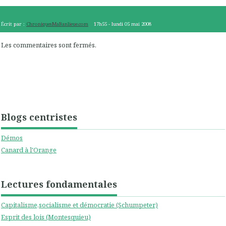
Écrit par :
ChroniquesMaBanlieue.com
17h55
-
lundi 05
mai 2008
Les commentaires sont fermés.
Blogs centristes
Démos
Canard à l'Orange
Lectures fondamentales
Capitalisme,socialisme et démocratie (Schumpeter)
Esprit des lois (Montesquieu)