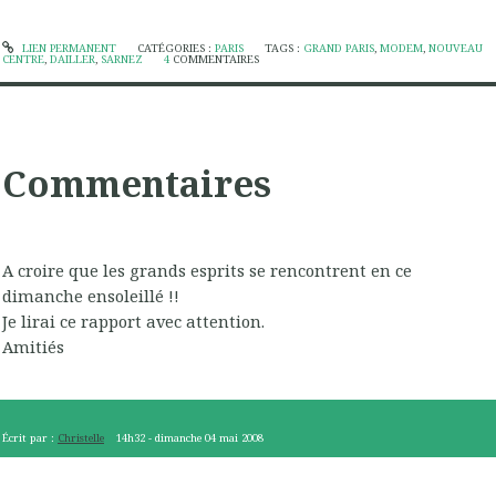
LIEN PERMANENT
CATÉGORIES :
PARIS
TAGS :
GRAND PARIS
,
MODEM
,
NOUVEAU
CENTRE
,
DAILLER
,
SARNEZ
4
COMMENTAIRES
Commentaires
A croire que les grands esprits se rencontrent en ce
dimanche ensoleillé !!
Je lirai ce rapport avec attention.
Amitiés
Écrit par :
Christelle
14h32
-
dimanche 04
mai 2008