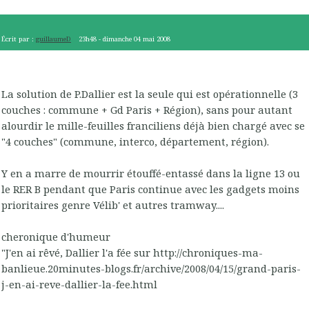
Écrit par :
guillaumeD
23h48
-
dimanche 04
mai 2008
La solution de P.Dallier est la seule qui est opérationnelle (3
couches : commune + Gd Paris + Région), sans pour autant
alourdir le mille-feuilles franciliens déjà bien chargé avec se
"4 couches" (commune, interco, département, région).
Y en a marre de mourrir étouffé-entassé dans la ligne 13 ou
le RER B pendant que Paris continue avec les gadgets moins
prioritaires genre Vélib' et autres tramway....
cheronique d'humeur
"J'en ai rêvé, Dallier l'a fée sur http://chroniques-ma-
banlieue.20minutes-blogs.fr/archive/2008/04/15/grand-paris-
j-en-ai-reve-dallier-la-fee.html