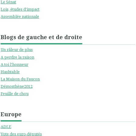
Le Sénat
Lois, études d'impact
Assemblée nationale
Blogs de gauche et de droite
Un râleur de plus
A perdre la raison
A toi l'honneur
Hashtable
La Maison du Faucon
Démosthène2012
Feuille de chou
Europe
ADLE
Vote des euro-députés