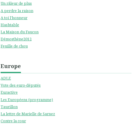
Un râleur de plus
A perdre la raison
A toi l'honneur
Hashtable
La Maison du Faucon
Démosthène2012
Feuille de chou
Europe
ADLE
Vote des euro-députés
Euractive
Les Européens (programme)
Taurillon
La lettre de Marielle de Sarnez
Contre la cour