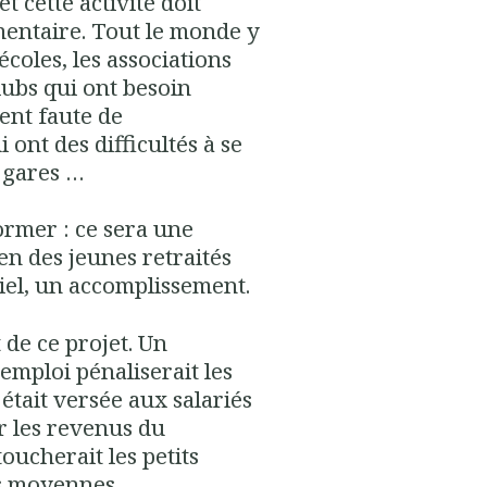
et cette activité doit
entaire. Tout le monde y
 écoles, les associations
lubs qui ont besoin
bent faute de
 ont des difficultés à se
s gares …
former :
ce sera une
ien des jeunes retraités
iel, un accomplissement.
 de ce projet. Un
emploi pénaliserait les
était versée aux salariés
r les revenus du
oucherait les petits
es moyennes.