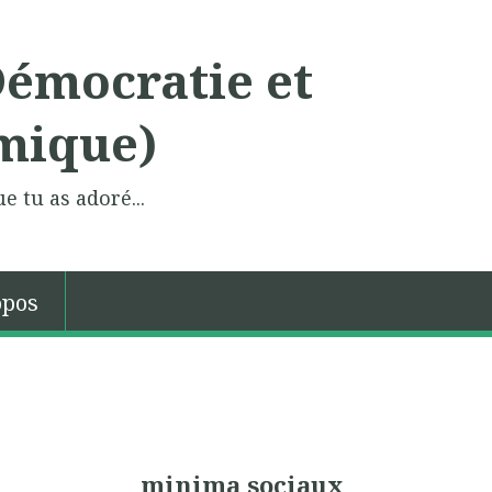
Démocratie et
mique)
e tu as adoré...
opos
minima sociaux