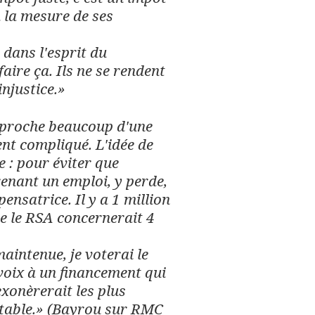
à la mesure de ses
dans l'esprit du
aire ça. Ils ne se rendent
injustice.»
approche beaucoup d'une
ent compliqué. L'idée de
e : pour éviter que
enant un emploi, y perde,
ensatrice. Il y a 1 million
e le RSA concernerait 4
 maintenue, je voterai le
voix à un financement qui
exonèrerait les plus
eptable.» (Bayrou sur RMC