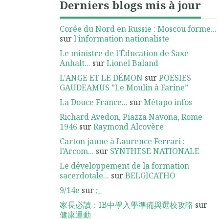
Derniers blogs mis à jour
Corée du Nord en Russie : Moscou forme...
sur
l'information nationaliste
Le ministre de l'Éducation de Saxe-
Anhalt...
sur
Lionel Baland
L'ANGE ET LE DÉMON
sur
POESIES
GAUDEAMUS ”Le Moulin à Farine”
La Douce France...
sur
Métapo infos
Richard Avedon, Piazza Navona, Rome
1946
sur
Raymond Alcovère
Carton jaune à Laurence Ferrari :
l’Arcom...
sur
SYNTHESE NATIONALE
Le développement de la formation
sacerdotale...
sur
BELGICATHO
9/14e
sur
;_
家長必讀：IB中學入學準備與選校攻略
sur
健康運動