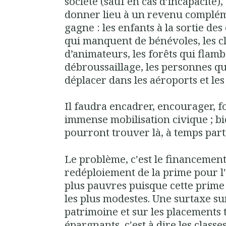
société (sauf en cas d’incapacité), 
donner lieu à un revenu complém
gagne : les enfants à la sortie des
qui manquent de bénévoles, les c
d’animateurs, les forêts qui flam
débroussaillage, les personnes qui
déplacer dans les aéroports et le
Il faudra encadrer, encourager, 
immense mobilisation civique
; b
pourront trouver là, à temps part
Le problème, c'est le financement
redéploiement de la prime pour l'
plus pauvres puisque cette prime 
les plus modestes. Une surtaxe su
patrimoine et sur les placements t
épargnants, c'est à dire les class