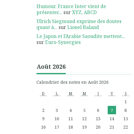
Humour. France Inter vient de
présenter...
sur
XYZ, ABCD
Ulrich Siegmund exprime des doutes
quant à...
sur
Lionel Baland
Le Japon et l’Arabie Saoudite mettent...
sur
Euro-Synergies
Août 2026
Calendrier des notes en Août 2026
D
L
M
M
J
V
S
1
2
3
4
5
6
7
8
9
10
11
12
13
14
15
16
17
18
19
20
21
22