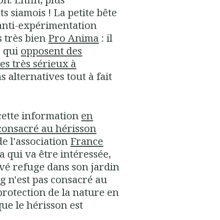
s siamois ! La petite bête
t anti-expérimentation
s très bien
Pro Anima
: il
s qui
opposent des
es très sérieux à
s alternatives tout à fait
i cette information
en
consacré au hérisson
 de l'association
France
sa qui va être intéressée,
uvé refuge dans son jardin
blog n'est pas consacré au
 protection de la nature en
que le hérisson est