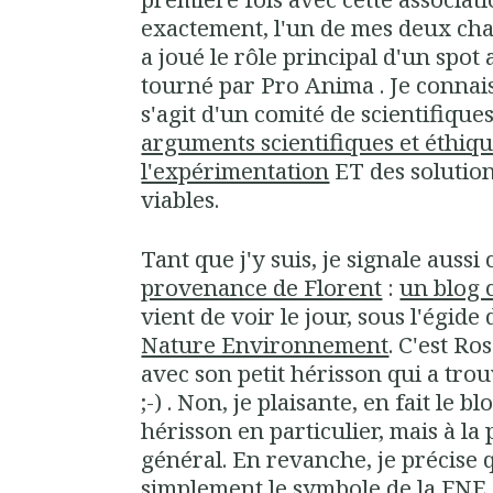
exactement, l'un de mes deux chat
a joué le rôle principal d'un spo
tourné par Pro Anima . Je connai
s'agit d'un comité de scientifique
arguments scientifiques et éthiqu
l'expérimentation
ET des solution
viables
.
Tant que j'y suis, je signale auss
provenance de Florent
:
un blog 
vient de voir le jour, sous l'égide
Nature Environnement
. C'est Ro
avec son petit hérisson qui a tro
;-) . Non, je plaisante, en fait le 
hérisson en particulier, mais à la
général. En revanche, je précise 
simplement le symbole de la FNE.