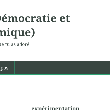
Démocratie et
mique)
e tu as adoré...
opos
expérimentation