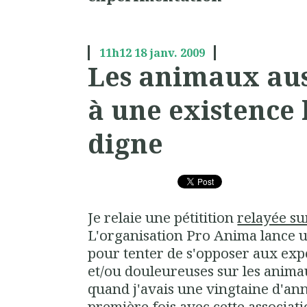
11h12
18
janv. 2009
Les animaux aus
à une existence
digne
Je relaie une pétitition
relayée su
L'organisation Pro Anima lance 
pour tenter de s'opposer aux exp
et/ou douleureuses sur les animaux
quand j'avais une vingtaine d'ann
première fois avec cette associati