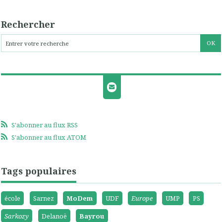
Rechercher
S'abonner au flux RSS
S'abonner au flux ATOM
Tags populaires
école
Sarnez
MoDem
UDF
Europe
UMP
PS
Sarkozy
Delanoë
Bayrou