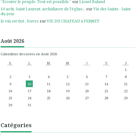
”Écouter le peuple. Tout est possible.”
sur
Lionel Baland
10 août. Saint Laurent, archidiacre de l'église...
sur
Vie des Saints - Saint
du jour
le vin est tiré , buvez
sur
VIE DU CHATEAU à FERNEY
Août 2026
Calendrier des notes en Août 2026
D
L
M
M
J
V
S
1
2
3
4
5
6
7
8
9
10
11
12
13
14
15
16
17
18
19
20
21
22
23
24
25
26
27
28
29
30
31
Catégories