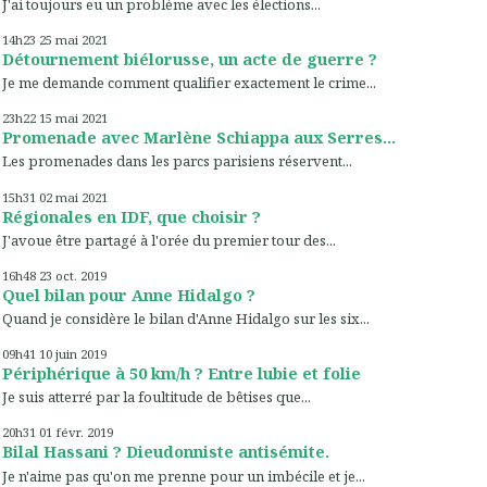
J'ai toujours eu un problème avec les élections...
14h23
25
mai 2021
Détournement biélorusse, un acte de guerre ?
Je me demande comment qualifier exactement le crime...
23h22
15
mai 2021
Promenade avec Marlène Schiappa aux Serres...
Les promenades dans les parcs parisiens réservent...
15h31
02
mai 2021
Régionales en IDF, que choisir ?
J'avoue être partagé à l'orée du premier tour des...
16h48
23
oct. 2019
Quel bilan pour Anne Hidalgo ?
Quand je considère le bilan d'Anne Hidalgo sur les six...
09h41
10
juin 2019
Périphérique à 50 km/h ? Entre lubie et folie
Je suis atterré par la foultitude de bêtises que...
20h31
01
févr. 2019
Bilal Hassani ? Dieudonniste antisémite.
Je n'aime pas qu'on me prenne pour un imbécile et je...