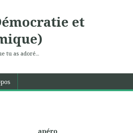
Démocratie et
mique)
e tu as adoré...
opos
apéro