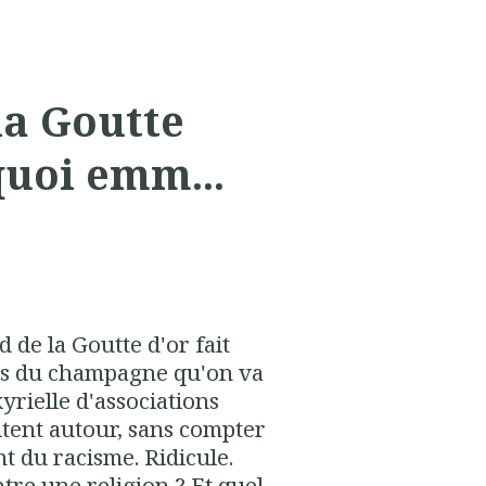
la Goutte
quoi emm...
de la Goutte d'or fait
 pas du champagne qu'on va
kyrielle d'associations
itent autour, sans compter
t du racisme. Ridicule.
tre une religion ? Et quel