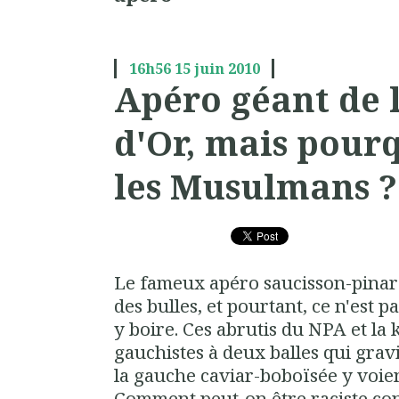
16h56
15
juin 2010
Apéro géant de 
d'Or, mais pour
les Musulmans ?
Le fameux apéro saucisson-pinard 
des bulles, et pourtant, ce n'est
y boire. Ces abrutis du NPA et la 
gauchistes à deux balles qui grav
la gauche caviar-boboïsée y voien
Comment peut-on être raciste con