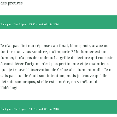
des preuves.
Écrit par :
l'hérétique
20h47
-
lundi 06
juin 2016
Je n'ai pas fini ma réponse : au final, blanc, noir, arabe ou
tout ce que vous voudrez, qu'importe ? Un fumier est un
fumier, il n'a pas de couleur. La grille de lecture qui consiste
à considérer l'origine n'est pas pertinente et je maintiens
que je trouve l'observation de Crêpe absolument nulle. Je ne
sais pas quelle était son intention, mais je trouve qu'elle
détruit son propos, si elle est sincère, en y mêlant de
l'idéologie.
Écrit par :
l'hérétique
20h55
-
lundi 06
juin 2016