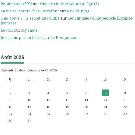
Pépiements (593)
sur
Guerre civile et yaourt allégé (3)
La vie est courte chez Carrefour
sur
Kris de Blog
Ono, tome 3 , le secret du souffle
sur
Les Sandales d'Empédocle librairie
jeunesse
Le soir
sur
My shots
Je ne suis pas un héros
sur
Le Bouquineur
Août 2026
Calendrier des notes en Août 2026
D
L
M
M
J
V
S
1
2
3
4
5
6
7
8
9
10
11
12
13
14
15
16
17
18
19
20
21
22
23
24
25
26
27
28
29
30
31