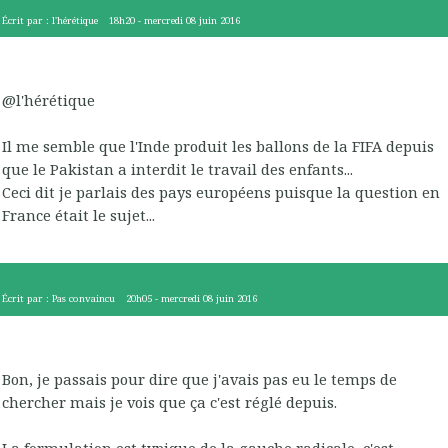
Écrit par :
l'hérétique
18h20
-
mercredi 08
juin 2016
@l'hérétique
Il me semble que l'Inde produit les ballons de la FIFA depuis
que le Pakistan a interdit le travail des enfants...
Ceci dit je parlais des pays européens puisque la question en
France était le sujet...
Écrit par :
Pas convaincu
20h05
-
mercredi 08
juin 2016
Bon, je passais pour dire que j'avais pas eu le temps de
chercher mais je vois que ça c'est réglé depuis.
La formulation est typique de la gauche radicale, c'est