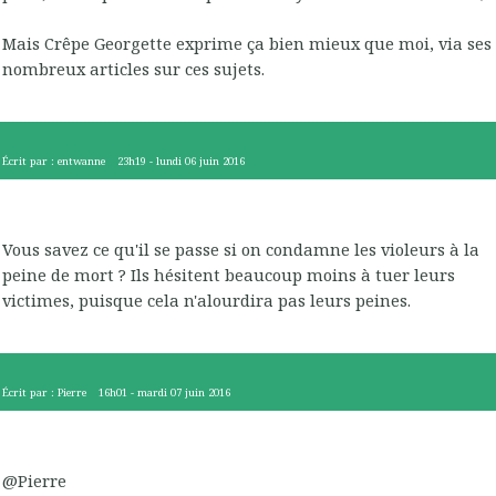
Mais Crêpe Georgette exprime ça bien mieux que moi, via ses
nombreux articles sur ces sujets.
Écrit par :
entwanne
23h19
-
lundi 06
juin 2016
Vous savez ce qu'il se passe si on condamne les violeurs à la
peine de mort ? Ils hésitent beaucoup moins à tuer leurs
victimes, puisque cela n'alourdira pas leurs peines.
Écrit par :
Pierre
16h01
-
mardi 07
juin 2016
@Pierre