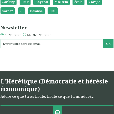
Sarkozy
UMP
Bayrou
MoDem
école
Europe
Sarnez
PS
Delanoë
UDF
Newsletter
S'INSCRIRE
SE DÉSINSCRIRE
L'Hérétique (Démocratie et hérésie
économique)
Adore ce que tu as brûlé, brûle ce que tu as adoré...