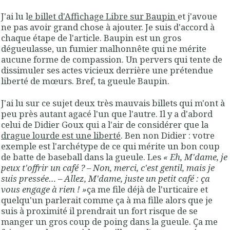
J'ai lu l
e billet d'Affichage Libre sur Baupin
et j'avoue
ne pas avoir grand chose à ajouter. Je suis d'accord à
chaque étape de l'article. Baupin est un gros
dégueulasse, un fumier malhonnête qui ne mérite
aucune forme de compassion. Un pervers qui tente de
dissimuler ses actes vicieux derrière une prétendue
liberté de mœurs. Bref, ta gueule Baupin.
J'ai lu sur ce sujet deux très mauvais billets qui m'ont à
peu près autant agacé l'un que l'autre. Il y a d'abord
celui de Didier Goux qui a l'air de considérer que la
drague lourde est une liberté
. Ben non Didier : votre
exemple est l'archétype de ce qui mérite un bon coup
de batte de baseball dans la gueule. Les
« Eh, M'dame, je
peux t'offrir un café ? – Non, merci, c'est gentil, mais je
suis pressée… – Allez, M'dame, juste un petit café : ça
vous engage à rien ! »
ça me file déjà de l'urticaire et
quelqu'un parlerait comme ça à ma fille alors que je
suis à proximité il prendrait un fort risque de se
manger un gros coup de poing dans la gueule. Ça me