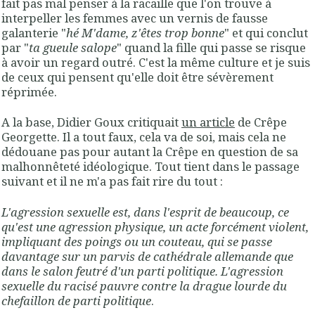
fait pas mal penser à la racaille que l'on trouve à
interpeller les femmes avec un vernis de fausse
galanterie "
hé M'dame, z'êtes trop bonne
" et qui conclut
par "
ta gueule salope
" quand la fille qui passe se risque
à avoir un regard outré. C'est la même culture et je suis
de ceux qui pensent qu'elle doit être sévèrement
réprimée.
A la base, Didier Goux critiquait
un article
de Crêpe
Georgette. Il a tout faux, cela va de soi, mais cela ne
dédouane pas pour autant la Crêpe en question de sa
malhonnêteté idéologique. Tout tient dans le passage
suivant et il ne m'a pas fait rire du tout :
L'agression sexuelle est, dans l'esprit de beaucoup, ce
qu'est une agression physique, un acte forcément violent,
impliquant des poings ou un couteau, qui se passe
davantage sur un parvis de cathédrale allemande que
dans le salon feutré d'un parti politique. L'agression
sexuelle du racisé pauvre contre la drague lourde du
chefaillon de parti politique
.