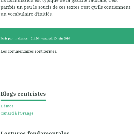
parfois un peu le soucis de ces textes c'est qu'ils contiennent
un vocabulaire d'initiés.
Écrit par :
melianos
21h56
-
vendredi 10
juin 2016
Les commentaires sont fermés.
Blogs centristes
Démos
Canard à l'Orange
Lectures fondamentales