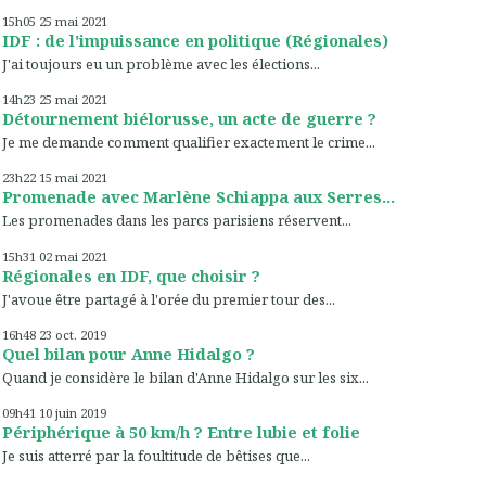
15h05
25
mai 2021
IDF : de l'impuissance en politique (Régionales)
J'ai toujours eu un problème avec les élections...
14h23
25
mai 2021
Détournement biélorusse, un acte de guerre ?
Je me demande comment qualifier exactement le crime...
23h22
15
mai 2021
Promenade avec Marlène Schiappa aux Serres...
Les promenades dans les parcs parisiens réservent...
15h31
02
mai 2021
Régionales en IDF, que choisir ?
J'avoue être partagé à l'orée du premier tour des...
16h48
23
oct. 2019
Quel bilan pour Anne Hidalgo ?
Quand je considère le bilan d'Anne Hidalgo sur les six...
09h41
10
juin 2019
Périphérique à 50 km/h ? Entre lubie et folie
Je suis atterré par la foultitude de bêtises que...