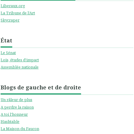
Liberaux.org
La Tribune de l'Art
Skycraper
État
Le Sénat
Lois, études d'impact
Assemblée nationale
Blogs de gauche et de droite
Un râleur de plus
A perdre la raison
A toi l'honneur
Hashtable
La Maison du Faucon