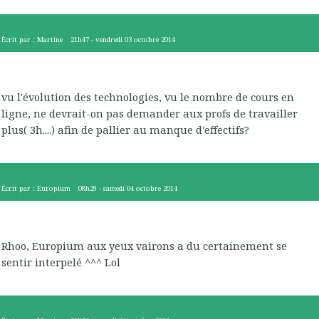
Écrit par :
Martine
21h47
-
vendredi 03
octobre 2014
vu l'évolution des technologies, vu le nombre de cours en
ligne, ne devrait-on pas demander aux profs de travailler
plus( 3h....) afin de pallier au manque d'effectifs?
Écrit par :
Europium
08h29
-
samedi 04
octobre 2014
Rhoo, Europium aux yeux vairons a du certainement se
sentir interpelé ^^^ Lol