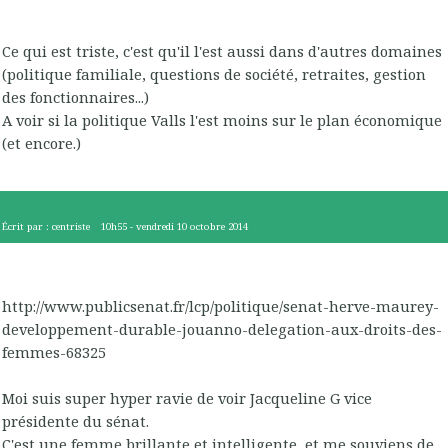
Ce qui est triste, c'est qu'il l'est aussi dans d'autres domaines
(politique familiale, questions de société, retraites, gestion
des fonctionnaires...)
A voir si la politique Valls l'est moins sur le plan économique
(et encore.)
Écrit par :
centriste
10h55
-
vendredi 10
octobre 2014
http://www.publicsenat.fr/lcp/politique/senat-herve-maurey-
developpement-durable-jouanno-delegation-aux-droits-des-
femmes-68325
Moi suis super hyper ravie de voir Jacqueline G vice
présidente du sénat.
C'est une femme brillante et intelligente, et me souviens de