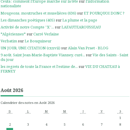
Ceuta : comment l’Europe marche sur la tête
sur
l'information
nationaliste
Mougeons, moutruches et muselières (636)
sur
ET POURQUOI DONC ?
Les dimanches poétiques (405)
sur
La plume et la page
Activité de notre Compte ”X”...
sur
LAFAUTEAROUSSEAU
*Algériennes*
sur
Carré Verlaine
Verbatim
sur
Le Bouquineur
UN JOUR, UNE CITATION (cxxvii)
sur
Alain Van Praet - BLOG
9 août. Saint Jean-Marie-Baptiste Vianney, curé...
sur
Vie des Saints - Saint
du jour
les regrets de toute la France et l'estime de...
sur
VIE DU CHATEAU à
FERNEY
Août 2026
Calendrier des notes en Août 2026
D
L
M
M
J
V
S
1
2
3
4
5
6
7
8