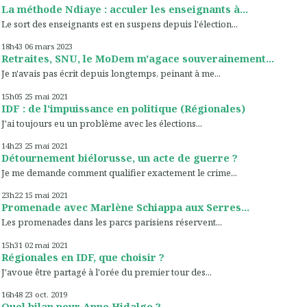
La méthode Ndiaye : acculer les enseignants à...
Le sort des enseignants est en suspens depuis l'élection...
18h43
06
mars 2023
Retraites, SNU, le MoDem m'agace souverainement...
Je n'avais pas écrit depuis longtemps, peinant à me...
15h05
25
mai 2021
IDF : de l'impuissance en politique (Régionales)
J'ai toujours eu un problème avec les élections...
14h23
25
mai 2021
Détournement biélorusse, un acte de guerre ?
Je me demande comment qualifier exactement le crime...
23h22
15
mai 2021
Promenade avec Marlène Schiappa aux Serres...
Les promenades dans les parcs parisiens réservent...
15h31
02
mai 2021
Régionales en IDF, que choisir ?
J'avoue être partagé à l'orée du premier tour des...
16h48
23
oct. 2019
Quel bilan pour Anne Hidalgo ?