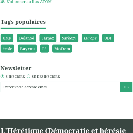
S'abonner au flux ATOM
Tags populaires
UMP
Delanoë
Sarnez
Sarkozy
Europe
UDF
école
Bayrou
PS
MoDem
Newsletter
S'INSCRIRE
SE DÉSINSCRIRE
L'Hérétique (Démocratie et hérésie