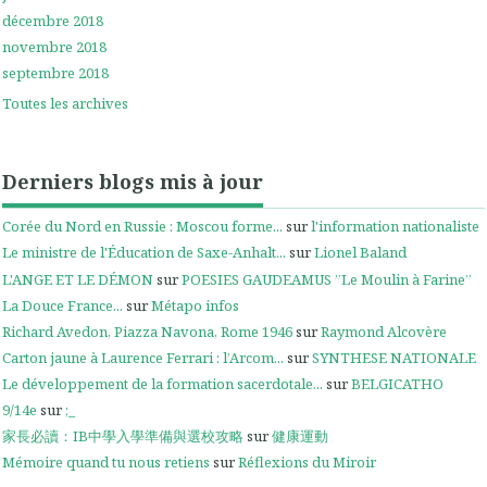
décembre 2018
novembre 2018
septembre 2018
Toutes les archives
Derniers blogs mis à jour
Corée du Nord en Russie : Moscou forme...
sur
l'information nationaliste
Le ministre de l'Éducation de Saxe-Anhalt...
sur
Lionel Baland
L'ANGE ET LE DÉMON
sur
POESIES GAUDEAMUS ”Le Moulin à Farine”
La Douce France...
sur
Métapo infos
Richard Avedon, Piazza Navona, Rome 1946
sur
Raymond Alcovère
Carton jaune à Laurence Ferrari : l’Arcom...
sur
SYNTHESE NATIONALE
Le développement de la formation sacerdotale...
sur
BELGICATHO
9/14e
sur
;_
家長必讀：IB中學入學準備與選校攻略
sur
健康運動
Mémoire quand tu nous retiens
sur
Réflexions du Miroir