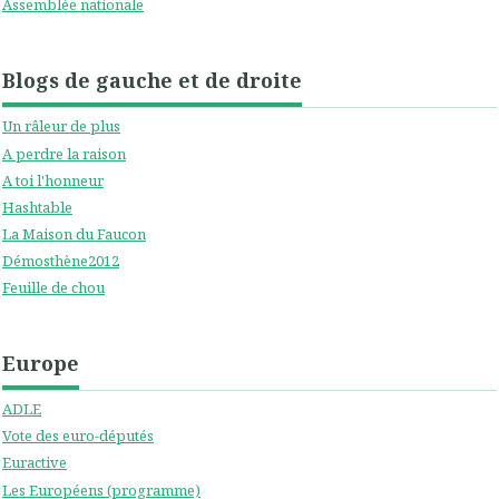
Assemblée nationale
Blogs de gauche et de droite
Un râleur de plus
A perdre la raison
A toi l'honneur
Hashtable
La Maison du Faucon
Démosthène2012
Feuille de chou
Europe
ADLE
Vote des euro-députés
Euractive
Les Européens (programme)