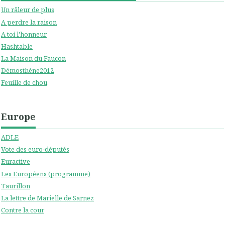
Un râleur de plus
A perdre la raison
A toi l'honneur
Hashtable
La Maison du Faucon
Démosthène2012
Feuille de chou
Europe
ADLE
Vote des euro-députés
Euractive
Les Européens (programme)
Taurillon
La lettre de Marielle de Sarnez
Contre la cour