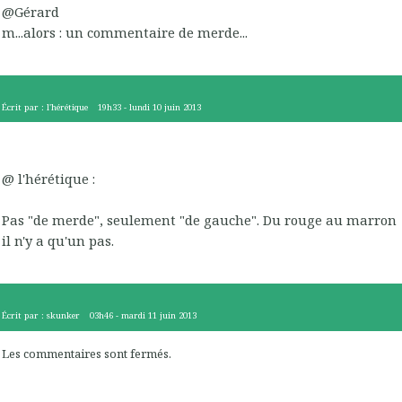
@Gérard
m...alors : un commentaire de merde...
Écrit par :
l'hérétique
19h33
-
lundi 10
juin 2013
@ l'hérétique :
Pas "de merde", seulement "de gauche". Du rouge au marron
il n'y a qu'un pas.
Écrit par :
skunker
03h46
-
mardi 11
juin 2013
Les commentaires sont fermés.