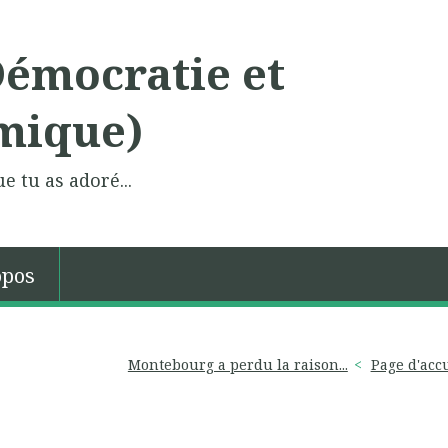
Démocratie et
mique)
e tu as adoré...
opos
Montebourg a perdu la raison...
Page d'acc