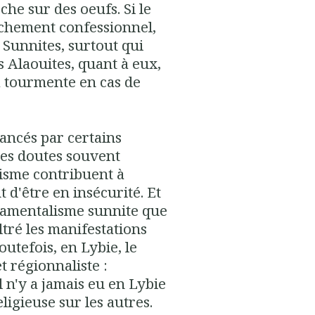
he sur des oeufs. Si le
nchement confessionnel,
 Sunnites, surtout qui
s Alaouites, quant à eux,
a tourmente en cas de
lancés par certains
 les doutes souvent
uisme contribuent à
 d'être en insécurité. Et
ndamentalisme sunnite que
ltré les manifestations
tefois, en Lybie, le
et régionnaliste :
l n'y a jamais eu en Lybie
igieuse sur les autres.