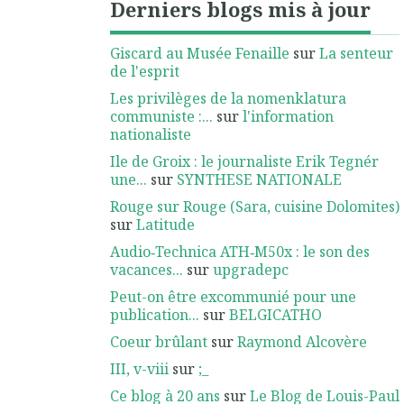
Derniers blogs mis à jour
Giscard au Musée Fenaille
sur
La senteur
de l'esprit
Les privilèges de la nomenklatura
communiste :...
sur
l'information
nationaliste
Ile de Groix : le journaliste Erik Tegnér
une...
sur
SYNTHESE NATIONALE
Rouge sur Rouge (Sara, cuisine Dolomites)
sur
Latitude
Audio‑Technica ATH‑M50x : le son des
vacances...
sur
upgradepc
Peut-on être excommunié pour une
publication...
sur
BELGICATHO
Coeur brûlant
sur
Raymond Alcovère
III, v-viii
sur
;_
Ce blog à 20 ans
sur
Le Blog de Louis-Paul