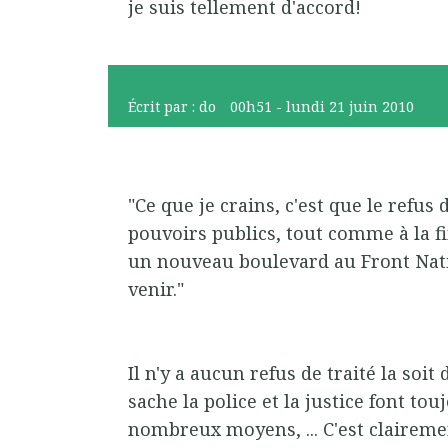
je suis tellement d'accord!
Écrit par :
do
00h51
-
lundi 21
juin 2010
"Ce que je crains, c'est que le refus d
pouvoirs publics, tout comme à la f
un nouveau boulevard au Front Nati
venir."
Il n'y a aucun refus de traité la soit 
sache la police et la justice font tou
nombreux moyens, ... C'est clairemen