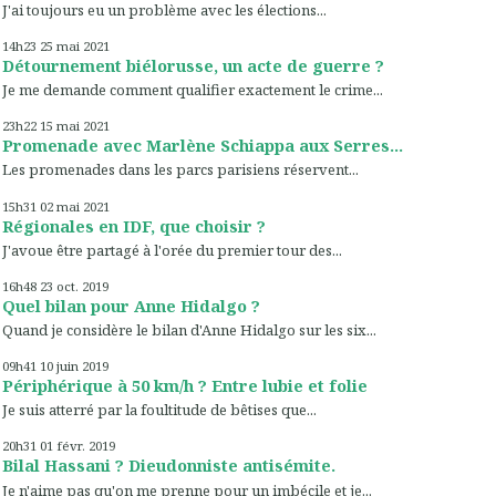
J'ai toujours eu un problème avec les élections...
14h23
25
mai 2021
Détournement biélorusse, un acte de guerre ?
Je me demande comment qualifier exactement le crime...
23h22
15
mai 2021
Promenade avec Marlène Schiappa aux Serres...
Les promenades dans les parcs parisiens réservent...
15h31
02
mai 2021
Régionales en IDF, que choisir ?
J'avoue être partagé à l'orée du premier tour des...
16h48
23
oct. 2019
Quel bilan pour Anne Hidalgo ?
Quand je considère le bilan d'Anne Hidalgo sur les six...
09h41
10
juin 2019
Périphérique à 50 km/h ? Entre lubie et folie
Je suis atterré par la foultitude de bêtises que...
20h31
01
févr. 2019
Bilal Hassani ? Dieudonniste antisémite.
Je n'aime pas qu'on me prenne pour un imbécile et je...