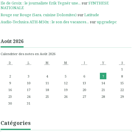
Ile de Groix : le journaliste Erik Tegnér une...
sur
SYNTHESE
NATIONALE
Rouge sur Rouge (Sara, cuisine Dolomites)
sur
Latitude
Audio‑Technica ATH‑M50x : le son des vacances...
sur
upgradepc
Août 2026
Calendrier des notes en Août 2026
D
L
M
M
J
V
S
1
2
3
4
5
6
7
8
9
10
11
12
13
14
15
16
17
18
19
20
21
22
23
24
25
26
27
28
29
30
31
Catégories