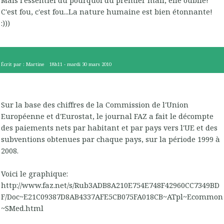
C'est fou, c'est fou...La nature humaine est bien étonnante!
:)))
Écrit par :
Martine
18h11
-
mardi 30
mars 2010
Sur la base des chiffres de la Commission de l'Union
Européenne et d'Eurostat, le journal FAZ a fait le décompte
des paiements nets par habitant et par pays vers l'UE et des
subventions obtenues par chaque pays, sur la période 1999 à
2008.
Voici le graphique:
http://www.faz.net/s/Rub3ADB8A210E754E748F42960CC7349BD
F/Doc~E21C09387D8AB4337AFE5CB075FA018CB~ATpl~Ecommon
~SMed.html