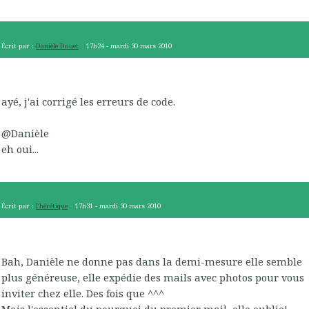
Écrit par :
Danièle Douet
17h24
-
mardi 30
mars 2010
ayé, j'ai corrigé les erreurs de code.
@Danièle
eh oui...
Écrit par :
l'hérétique
17h31
-
mardi 30
mars 2010
Bah, Danièle ne donne pas dans la demi-mesure elle semble
plus généreuse, elle expédie des mails avec photos pour vous
inviter chez elle. Des fois que ^^^
Mais l'essentiel du pourquoi du premier mail, elle oublie!