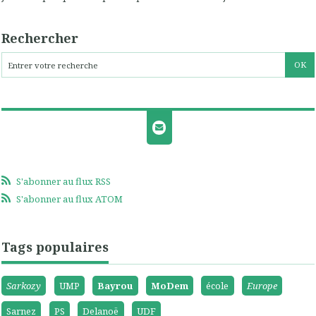
Rechercher
S'abonner au flux RSS
S'abonner au flux ATOM
Tags populaires
Sarkozy
UMP
Bayrou
MoDem
école
Europe
Sarnez
PS
Delanoë
UDF