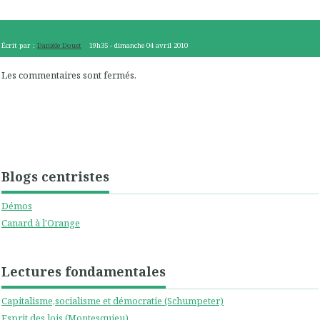
Écrit par :
Danièle Douet
19h35
-
dimanche 04
avril 2010
Les commentaires sont fermés.
Blogs centristes
Démos
Canard à l'Orange
Lectures fondamentales
Capitalisme,socialisme et démocratie (Schumpeter)
Esprit des lois (Montesquieu)