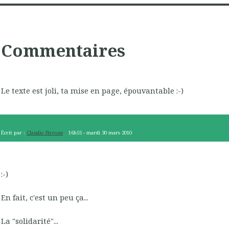
Commentaires
Le texte est joli, ta mise en page, épouvantable :-)
Écrit par :
Claudio Pirrone
16h55
-
mardi 30
mars 2010
:-)
En fait, c'est un peu ça...
La "solidarité"...