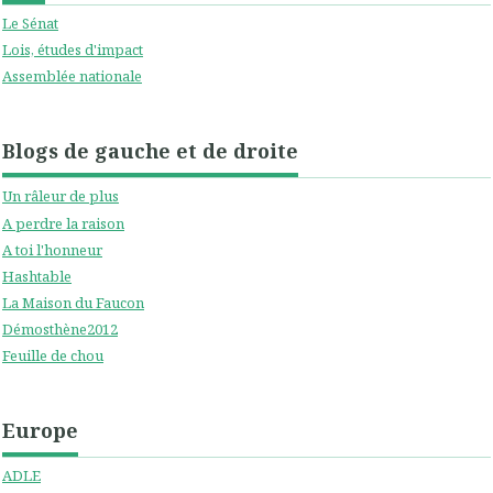
Le Sénat
Lois, études d'impact
Assemblée nationale
Blogs de gauche et de droite
Un râleur de plus
A perdre la raison
A toi l'honneur
Hashtable
La Maison du Faucon
Démosthène2012
Feuille de chou
Europe
ADLE