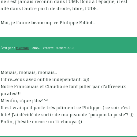
ne s'est jamais reconnu dans l'UMP. Donc à l'époque, il est
allé dans l'autre parti de droite, libre, l'UDF...
Moi, je l'aime beaucoup ce Philippe Folliot...
Écrit par :
falconhill
21h55
-
vendredi 26
mars 2010
Mouais, mouais, mouais...
Libre...Vous avez oublié indépendant. :o))
Notre Francouais et Claudio se font piller par d'affreeeux
pirates!!!
M'enfin, c'que j'dis^^^
Il est vrai qu'il parle très joliment ce Philippe. ( ce soir c'est
fete! J'ai décidé de sortir de ma peau de "poupon la peste"! :))
Enfin, j'hésite encore un 'ti chouya :))