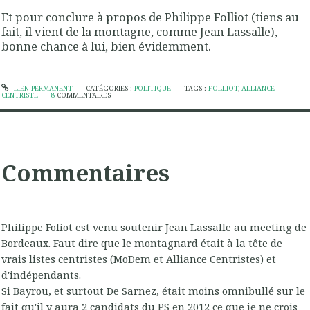
Et pour conclure à propos de Philippe Folliot (tiens au
fait, il vient de la montagne, comme Jean Lassalle),
bonne chance à lui, bien évidemment.
LIEN PERMANENT
CATÉGORIES :
POLITIQUE
TAGS :
FOLLIOT
,
ALLIANCE
CENTRISTE
8
COMMENTAIRES
Commentaires
Philippe Foliot est venu soutenir Jean Lassalle au meeting de
Bordeaux. Faut dire que le montagnard était à la tête de
vrais listes centristes (MoDem et Alliance Centristes) et
d'indépendants.
Si Bayrou, et surtout De Sarnez, était moins omnibullé sur le
fait qu'il y aura 2 candidats du PS en 2012 ce que je ne crois