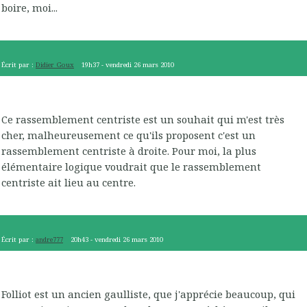
boire, moi...
Écrit par :
Didier Goux
19h37
-
vendredi 26
mars 2010
Ce rassemblement centriste est un souhait qui m'est très
cher, malheureusement ce qu'ils proposent c'est un
rassemblement centriste à droite. Pour moi, la plus
élémentaire logique voudrait que le rassemblement
centriste ait lieu au centre.
Écrit par :
andre777
20h43
-
vendredi 26
mars 2010
Folliot est un ancien gaulliste, que j'apprécie beaucoup, qui