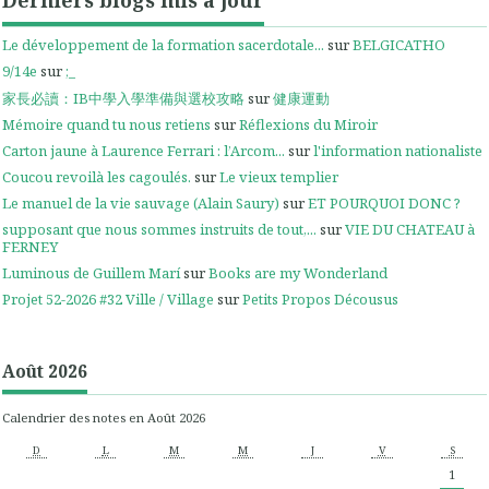
Derniers blogs mis à jour
Le développement de la formation sacerdotale...
sur
BELGICATHO
9/14e
sur
;_
家長必讀：IB中學入學準備與選校攻略
sur
健康運動
Mémoire quand tu nous retiens
sur
Réflexions du Miroir
Carton jaune à Laurence Ferrari : l’Arcom...
sur
l'information nationaliste
Coucou revoilà les cagoulés.
sur
Le vieux templier
Le manuel de la vie sauvage (Alain Saury)
sur
ET POURQUOI DONC ?
supposant que nous sommes instruits de tout,...
sur
VIE DU CHATEAU à
FERNEY
Luminous de Guillem Marí
sur
Books are my Wonderland
Projet 52-2026 #32 Ville / Village
sur
Petits Propos Décousus
Août 2026
Calendrier des notes en Août 2026
D
L
M
M
J
V
S
1