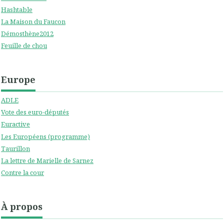
Hashtable
La Maison du Faucon
Démosthène2012
Feuille de chou
Europe
ADLE
Vote des euro-députés
Euractive
Les Européens (programme)
Taurillon
La lettre de Marielle de Sarnez
Contre la cour
À propos