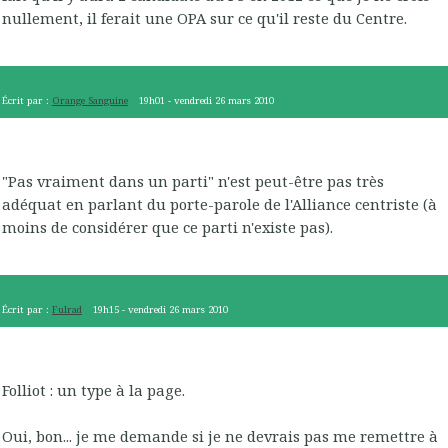
nullement, il ferait une OPA sur ce qu'il reste du Centre.
Écrit par :
Orange Sanguine
19h01
-
vendredi 26
mars 2010
"Pas vraiment dans un parti" n'est peut-être pas très
adéquat en parlant du porte-parole de l'Alliance centriste (à
moins de considérer que ce parti n'existe pas).
Écrit par :
Fulrad
19h15
-
vendredi 26
mars 2010
Folliot : un type à la page.
Oui, bon... je me demande si je ne devrais pas me remettre à