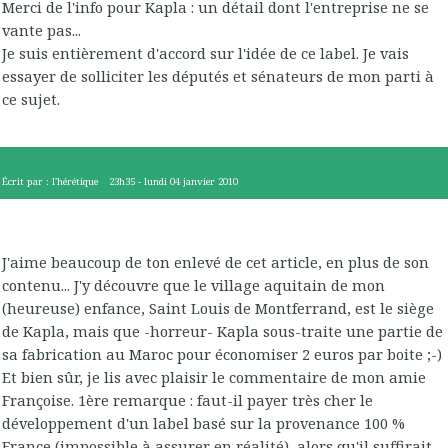
Merci de l'info pour Kapla : un détail dont l'entreprise ne se
vante pas...
Je suis entièrement d'accord sur l'idée de ce label. Je vais
essayer de solliciter les députés et sénateurs de mon parti à
ce sujet.
Écrit par :
l'hérétique
23h35
-
lundi 04
janvier 2010
J'aime beaucoup de ton enlevé de cet article, en plus de son
contenu... J'y découvre que le village aquitain de mon
(heureuse) enfance, Saint Louis de Montferrand, est le siège
de Kapla, mais que -horreur- Kapla sous-traite une partie de
sa fabrication au Maroc pour économiser 2 euros par boite ;-)
Et bien sûr, je lis avec plaisir le commentaire de mon amie
Françoise. 1ère remarque : faut-il payer très cher le
développement d'un label basé sur la provenance 100 %
France (impossible à assurer en réalité), alors qu'il suffirait