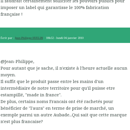
Il faudrait certainement solliciter les pouvoirs publics pour
imposer un label qui garantisse le 100% fabrication
française !
Écrit par :
Jean-Philippe HUELIN
18h52
-
lundi 04
janvier 2010
@Jean-Philippe,
Pour autant que je sache, il n'existe à l'heure actuelle aucun
moyen.
Il suffit que le produit passe entre les mains d'un
intermédiaire de notre territoire pour qu'il puisse etre
estampillé, "made in france".
De plus, certains noms Francais ont été rachetés pour
bénéficier de "l'aura" en terme de prise de marché, un
exemple parmi un autre Aubade...Qui sait que cette marque
n'est plus francaise?