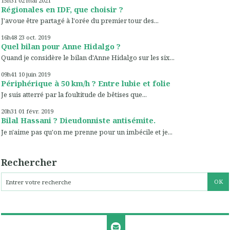
15h31
02
mai 2021
Régionales en IDF, que choisir ?
J'avoue être partagé à l'orée du premier tour des...
16h48
23
oct. 2019
Quel bilan pour Anne Hidalgo ?
Quand je considère le bilan d'Anne Hidalgo sur les six...
09h41
10
juin 2019
Périphérique à 50 km/h ? Entre lubie et folie
Je suis atterré par la foultitude de bêtises que...
20h31
01
févr. 2019
Bilal Hassani ? Dieudonniste antisémite.
Je n'aime pas qu'on me prenne pour un imbécile et je...
Rechercher