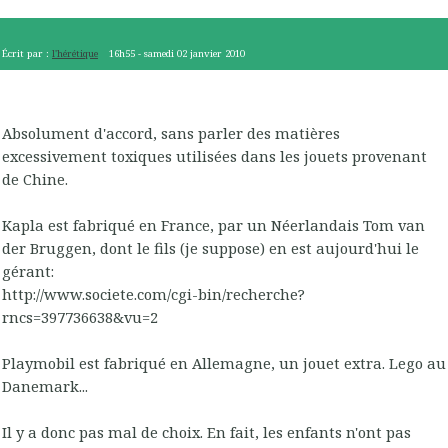
Écrit par :
l'hérétique
16h55
-
samedi 02
janvier 2010
Absolument d'accord, sans parler des matières
excessivement toxiques utilisées dans les jouets provenant
de Chine.
Kapla est fabriqué en France, par un Néerlandais Tom van
der Bruggen, dont le fils (je suppose) en est aujourd'hui le
gérant:
http://www.societe.com/cgi-bin/recherche?
rncs=397736638&vu=2
Playmobil est fabriqué en Allemagne, un jouet extra. Lego au
Danemark...
Il y a donc pas mal de choix. En fait, les enfants n'ont pas