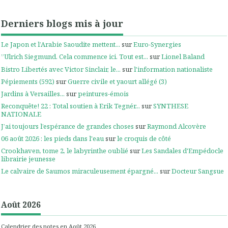
Derniers blogs mis à jour
Le Japon et l’Arabie Saoudite mettent...
sur
Euro-Synergies
”Ulrich Siegmund. Cela commence ici. Tout est...
sur
Lionel Baland
Bistro Libertés avec Victor Sinclair, le...
sur
l'information nationaliste
Pépiements (592)
sur
Guerre civile et yaourt allégé (3)
Jardins à Versailles...
sur
peintures-émois
Reconquête! 22 : Total soutien à Erik Tegnér...
sur
SYNTHESE
NATIONALE
J’ai toujours l’espérance de grandes choses
sur
Raymond Alcovère
06 août 2026 : les pieds dans l'eau
sur
le croquis de côté
Crookhaven, tome 2, le labyrinthe oublié
sur
Les Sandales d'Empédocle
librairie jeunesse
Le calvaire de Saumos miraculeusement épargné...
sur
Docteur Sangsue
Août 2026
Calendrier des notes en Août 2026