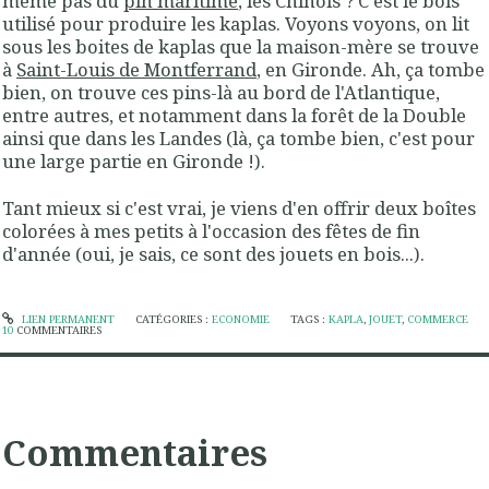
même pas du
pin maritime
, les Chinois ? C'est le bois
utilisé pour produire les kaplas. Voyons voyons, on lit
sous les boites de kaplas que la maison-mère se trouve
à
Saint-Louis de Montferrand
, en Gironde. Ah, ça tombe
bien, on trouve ces pins-là au bord de l'Atlantique,
entre autres, et notamment dans la forêt de la Double
ainsi que dans les Landes (là, ça tombe bien, c'est pour
une large partie en Gironde !).
Tant mieux si c'est vrai, je viens d'en offrir deux boîtes
colorées à mes petits à l'occasion des fêtes de fin
d'année (oui, je sais, ce sont des jouets en bois...).
LIEN PERMANENT
CATÉGORIES :
ECONOMIE
TAGS :
KAPLA
,
JOUET
,
COMMERCE
10
COMMENTAIRES
Commentaires