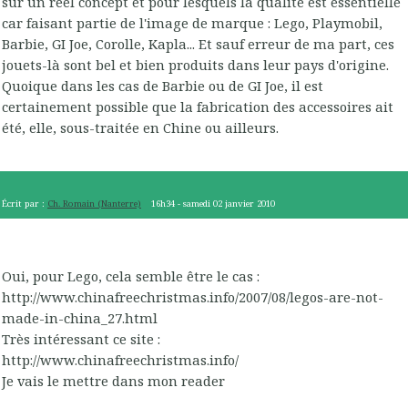
sur un réel concept et pour lesquels la qualité est essentielle
car faisant partie de l'image de marque : Lego, Playmobil,
Barbie, GI Joe, Corolle, Kapla... Et sauf erreur de ma part, ces
jouets-là sont bel et bien produits dans leur pays d'origine.
Quoique dans les cas de Barbie ou de GI Joe, il est
certainement possible que la fabrication des accessoires ait
été, elle, sous-traitée en Chine ou ailleurs.
Écrit par :
Ch. Romain (Nanterre)
16h34
-
samedi 02
janvier 2010
Oui, pour Lego, cela semble être le cas :
http://www.chinafreechristmas.info/2007/08/legos-are-not-
made-in-china_27.html
Très intéressant ce site :
http://www.chinafreechristmas.info/
Je vais le mettre dans mon reader