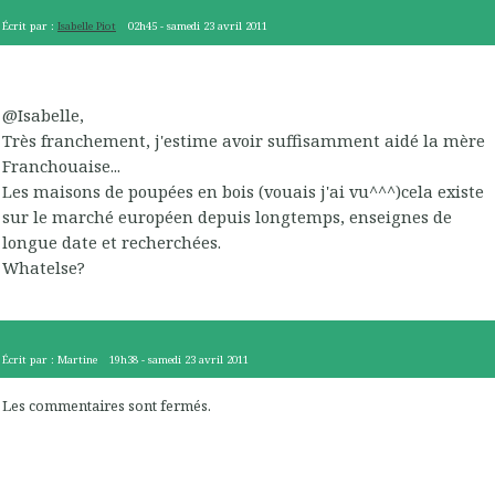
Écrit par :
Isabelle Piot
02h45
-
samedi 23
avril 2011
@Isabelle,
Très franchement, j'estime avoir suffisamment aidé la mère
Franchouaise...
Les maisons de poupées en bois (vouais j'ai vu^^^)cela existe
sur le marché européen depuis longtemps, enseignes de
longue date et recherchées.
Whatelse?
Écrit par :
Martine
19h38
-
samedi 23
avril 2011
Les commentaires sont fermés.