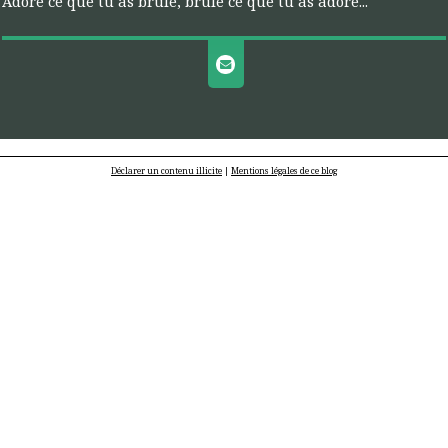
Adore ce que tu as brûlé, brûle ce que tu as adoré...
Déclarer un contenu illicite
|
Mentions légales de ce blog