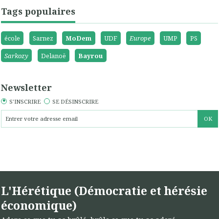
Tags populaires
école
Sarnez
MoDem
UDF
Europe
UMP
PS
Sarkozy
Delanoë
Bayrou
Newsletter
S'INSCRIRE
SE DÉSINSCRIRE
L'Hérétique (Démocratie et hérésie
économique)