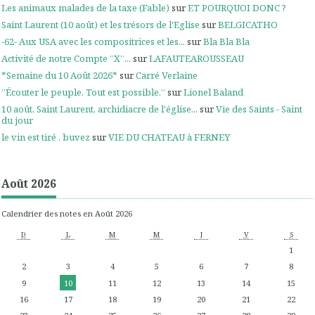
Les animaux malades de la taxe (Fable)
sur
ET POURQUOI DONC ?
Saint Laurent (10 août) et les trésors de l'Eglise
sur
BELGICATHO
-62- Aux USA avec les compositrices et les...
sur
Bla Bla Bla
Activité de notre Compte ”X”...
sur
LAFAUTEAROUSSEAU
*Semaine du 10 Août 2026*
sur
Carré Verlaine
”Écouter le peuple. Tout est possible.”
sur
Lionel Baland
10 août. Saint Laurent, archidiacre de l'église...
sur
Vie des Saints - Saint
du jour
le vin est tiré , buvez
sur
VIE DU CHATEAU à FERNEY
Août 2026
Calendrier des notes en Août 2026
D
L
M
M
J
V
S
1
2
3
4
5
6
7
8
9
10
11
12
13
14
15
16
17
18
19
20
21
22