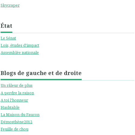
Skycraper
État
Le Sénat
Lois, études d'impact
Assemblée nationale
Blogs de gauche et de droite
Un râleur de plus
A perdre la raison
A toi l'honneur
Hashtable
La Maison du Faucon
Démosthène2012
Feuille de chou