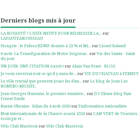
Derniers blogs mis à jour
LA ROYAUTÉ ? L'IDÉE NEUVE POUR REDRESSER LA...
sur
LAFAUTEAROUSSEAU
Hongrie : le Fidesz/KDNP donnés à 23 % et Mi...
sur
Lionel Baland
6 août. La Transfiguration de Notre Seigneur...
sur
Vie des Saints - Saint
du jour
UN JOUR, UNE CITATION (cxxiv)
sur
Alain Van Praet - BLOG
Je vous enverrai tout ce qu’il y aura de...
sur
VIE DU CHATEAU à FERNEY
Le rôle crucial que peuvent jouer les élus...
sur
Le blog de Jean-Luc
ROMERO-MICHEL
Jean-Georges Humann, le premier ministre...
sur
D'r Elsass blog fum
Ernest-Emile
Russie-Ukraine : Bilan du 4 août 2026
sur
l'information nationaliste
Nuit internationale de la Chauve-souris 2026
sur
L'AN VERT de Vouziers :
écologie et...
Vélo Club Mazérois
sur
Vélo Club Mazèrois