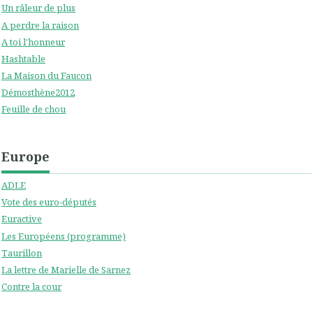
Un râleur de plus
A perdre la raison
A toi l'honneur
Hashtable
La Maison du Faucon
Démosthène2012
Feuille de chou
Europe
ADLE
Vote des euro-députés
Euractive
Les Européens (programme)
Taurillon
La lettre de Marielle de Sarnez
Contre la cour