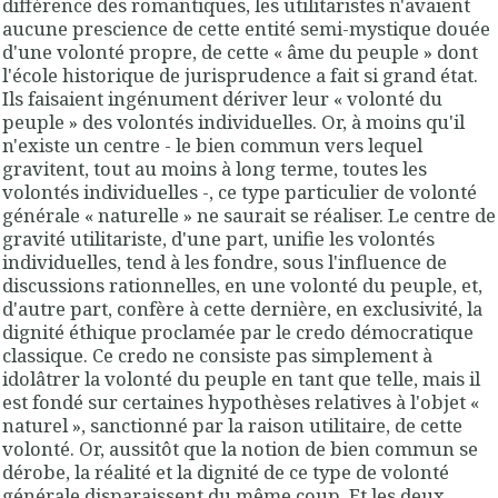
différence des romantiques, les utilitaristes n'avaient
aucune prescience de cette entité semi-mystique douée
d'une volonté propre, de cette « âme du peuple » dont
l'école histori­que de jurisprudence a fait si grand état.
Ils faisaient ingénument dériver leur « volon­té du
peuple » des volontés individuelles. Or, à moins qu'il
n'existe un centre - le bien commun vers lequel
gravitent, tout au moins à long terme, toutes les
volontés indi­viduelles -, ce type particulier de volonté
générale « naturelle » ne saurait se réali­ser. Le centre de
gravité utilitariste, d'une part, unifie les volontés
individuelles, tend à les fondre, sous l'influence de
discussions rationnelles, en une volonté du peuple, et,
d'autre part, confère à cette dernière, en exclusivité, la
dignité éthique proclamée par le credo démocratique
classique.
Ce credo ne consiste pas simplement à
idolâtrer la volonté du peuple en tant que telle, mais il
est fondé sur certaines hypothèses relatives à l'objet «
naturel », sanctionné par la raison utilitaire, de cette
volonté. Or, aussitôt que la notion de bien commun se
dérobe, la réalité et la dignité de ce type de volonté
générale disparaissent du même coup
. Et les deux