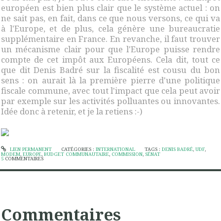
européen est bien plus clair que le système actuel : on
ne sait pas, en fait, dans ce que nous versons, ce qui va
à l'Europe, et de plus, cela génère une bureaucratie
supplémentaire en France. En revanche, il faut trouver
un mécanisme clair pour que l'Europe puisse rendre
compte de cet impôt aux Européens. Cela dit, tout ce
que dit Denis Badré sur la fiscalité est cousu du bon
sens : on aurait là la première pierre d'une politique
fiscale commune, avec tout l'impact que cela peut avoir
par exemple sur les activités polluantes ou innovantes.
Idée donc à retenir, et je la retiens :-)
LIEN PERMANENT
CATÉGORIES :
INTERNATIONAL
TAGS :
DENIS BADRÉ
,
UDF
,
MODEM
,
EUROPE
,
BUDGET COMMUNAUTAIRE
,
COMMISSION
,
SÉNAT
5
COMMENTAIRES
Commentaires