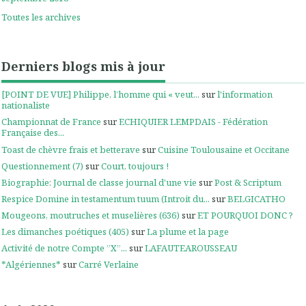
Toutes les archives
Derniers blogs mis à jour
[POINT DE VUE] Philippe, l’homme qui « veut...
sur
l'information
nationaliste
Championnat de France
sur
ECHIQUIER LEMPDAIS - Fédération
Française des...
Toast de chèvre frais et betterave
sur
Cuisine Toulousaine et Occitane
Questionnement (7)
sur
Court, toujours !
Biographie: Journal de classe journal d'une vie
sur
Post & Scriptum
Respice Domine in testamentum tuum (Introit du...
sur
BELGICATHO
Mougeons, moutruches et muselières (636)
sur
ET POURQUOI DONC ?
Les dimanches poétiques (405)
sur
La plume et la page
Activité de notre Compte ”X”...
sur
LAFAUTEAROUSSEAU
*Algériennes*
sur
Carré Verlaine