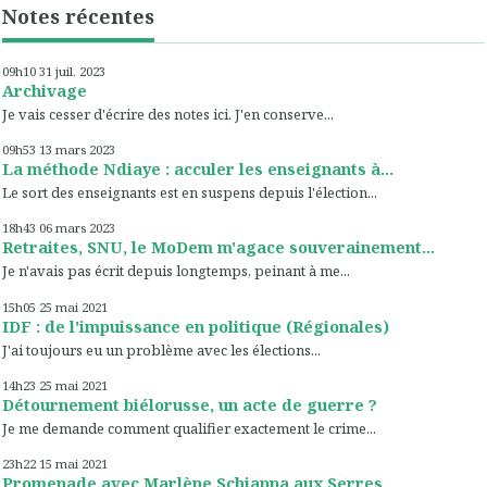
Notes récentes
09h10
31
juil. 2023
Archivage
Je vais cesser d'écrire des notes ici. J'en conserve...
09h53
13
mars 2023
La méthode Ndiaye : acculer les enseignants à...
Le sort des enseignants est en suspens depuis l'élection...
18h43
06
mars 2023
Retraites, SNU, le MoDem m'agace souverainement...
Je n'avais pas écrit depuis longtemps, peinant à me...
15h05
25
mai 2021
IDF : de l'impuissance en politique (Régionales)
J'ai toujours eu un problème avec les élections...
14h23
25
mai 2021
Détournement biélorusse, un acte de guerre ?
Je me demande comment qualifier exactement le crime...
23h22
15
mai 2021
Promenade avec Marlène Schiappa aux Serres...