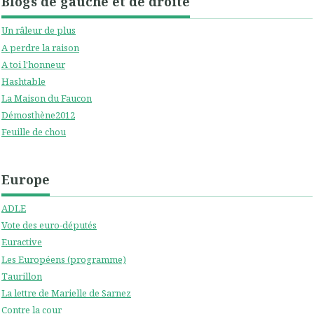
Blogs de gauche et de droite
Un râleur de plus
A perdre la raison
A toi l'honneur
Hashtable
La Maison du Faucon
Démosthène2012
Feuille de chou
Europe
ADLE
Vote des euro-députés
Euractive
Les Européens (programme)
Taurillon
La lettre de Marielle de Sarnez
Contre la cour