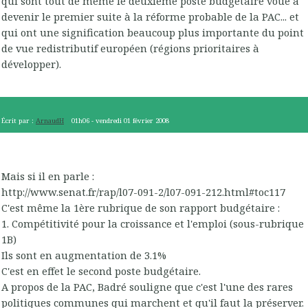
qui sont tout de même le deuxième poste budgétaire voué à
devenir le premier suite à la réforme probable de la PAC... et
qui ont une signification beaucoup plus importante du point
de vue redistributif européen (régions prioritaires à
développer).
Écrit par :
ArnaudH
01h06
-
vendredi 01
février 2008
Mais si il en parle :
http://www.senat.fr/rap/l07-091-2/l07-091-212.html#toc117
C'est même la 1ère rubrique de son rapport budgétaire :
1. Compétitivité pour la croissance et l'emploi (sous-rubrique
1B)
Ils sont en augmentation de 3.1%
C'est en effet le second poste budgétaire.
A propos de la PAC, Badré souligne que c'est l'une des rares
politiques communes qui marchent et qu'il faut la préserver.