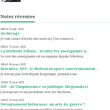
Notes récentes
09h10
31
juil. 2023
Archivage
Je vais cesser d'écrire des notes ici. J'en conserve...
09h53
13
mars 2023
La méthode Ndiaye : acculer les enseignants à...
Le sort des enseignants est en suspens depuis l'élection...
18h43
06
mars 2023
Retraites, SNU, le MoDem m'agace souverainement...
Je n'avais pas écrit depuis longtemps, peinant à me...
15h05
25
mai 2021
IDF : de l'impuissance en politique (Régionales)
J'ai toujours eu un problème avec les élections...
14h23
25
mai 2021
Détournement biélorusse, un acte de guerre ?
Je me demande comment qualifier exactement le crime...