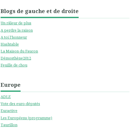
Blogs de gauche et de droite
Un râleur de plus
A perdre la raison
A toi l'honneur
Hashtable
La Maison du Faucon
Démosthène2012
Feuille de chou
Europe
ADLE
Vote des euro-députés
Euractive
Les Européens (programme)
Taurillon