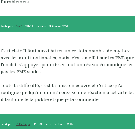
Durablement.
Écrit par :
fredf
22h47
-
mercredi 21
février 2007
C'est clair. Il faut aussi briser un certain nombre de mythes
avec les multi-nationales, mais, c'est en effet sur les PME que
l'on doit s'appuyer pour tisser tout un réseau économique, et
pas les PME seules.
Toute la difficulté, c'est la mise en oeuvre et c'est ce qu'a
souligné quelqu'un qui m'a envoyé une réaction à cet article :
il faut que le la publie et que je la commente.
Écrit par :
L'Hérétique
19h33
-
mardi 27
février 2007