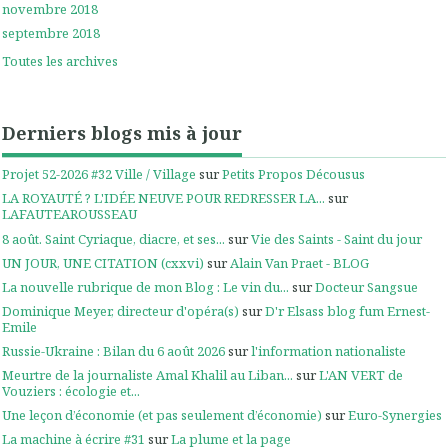
novembre 2018
septembre 2018
Toutes les archives
Derniers blogs mis à jour
Projet 52-2026 #32 Ville / Village
sur
Petits Propos Décousus
LA ROYAUTÉ ? L'IDÉE NEUVE POUR REDRESSER LA...
sur
LAFAUTEAROUSSEAU
8 août. Saint Cyriaque, diacre, et ses...
sur
Vie des Saints - Saint du jour
UN JOUR, UNE CITATION (cxxvi)
sur
Alain Van Praet - BLOG
La nouvelle rubrique de mon Blog : Le vin du...
sur
Docteur Sangsue
Dominique Meyer, directeur d'opéra(s)
sur
D'r Elsass blog fum Ernest-
Emile
Russie-Ukraine : Bilan du 6 août 2026
sur
l'information nationaliste
Meurtre de la journaliste Amal Khalil au Liban...
sur
L'AN VERT de
Vouziers : écologie et...
Une leçon d’économie (et pas seulement d’économie)
sur
Euro-Synergies
La machine à écrire #31
sur
La plume et la page