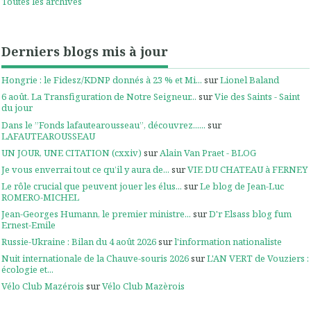
Toutes les archives
Derniers blogs mis à jour
Hongrie : le Fidesz/KDNP donnés à 23 % et Mi...
sur
Lionel Baland
6 août. La Transfiguration de Notre Seigneur...
sur
Vie des Saints - Saint
du jour
Dans le ”Fonds lafautearousseau”, découvrez......
sur
LAFAUTEAROUSSEAU
UN JOUR, UNE CITATION (cxxiv)
sur
Alain Van Praet - BLOG
Je vous enverrai tout ce qu’il y aura de...
sur
VIE DU CHATEAU à FERNEY
Le rôle crucial que peuvent jouer les élus...
sur
Le blog de Jean-Luc
ROMERO-MICHEL
Jean-Georges Humann, le premier ministre...
sur
D'r Elsass blog fum
Ernest-Emile
Russie-Ukraine : Bilan du 4 août 2026
sur
l'information nationaliste
Nuit internationale de la Chauve-souris 2026
sur
L'AN VERT de Vouziers :
écologie et...
Vélo Club Mazérois
sur
Vélo Club Mazèrois