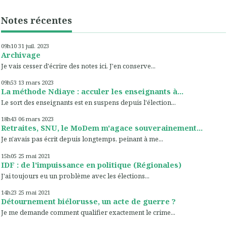
Notes récentes
09h10
31
juil. 2023
Archivage
Je vais cesser d'écrire des notes ici. J'en conserve...
09h53
13
mars 2023
La méthode Ndiaye : acculer les enseignants à...
Le sort des enseignants est en suspens depuis l'élection...
18h43
06
mars 2023
Retraites, SNU, le MoDem m'agace souverainement...
Je n'avais pas écrit depuis longtemps, peinant à me...
15h05
25
mai 2021
IDF : de l'impuissance en politique (Régionales)
J'ai toujours eu un problème avec les élections...
14h23
25
mai 2021
Détournement biélorusse, un acte de guerre ?
Je me demande comment qualifier exactement le crime...