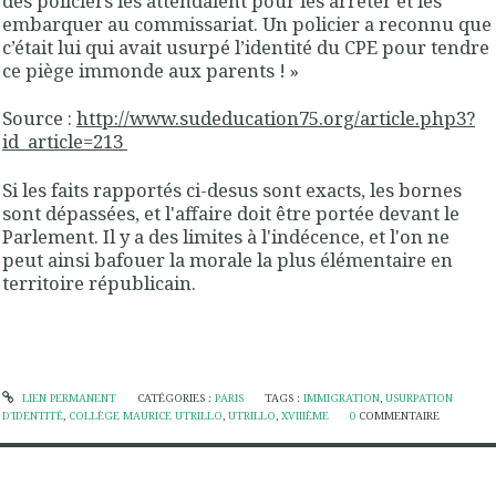
des
policiers les attendaient pour les arrêter
et les
embarquer au commissariat. Un
policier a reconnu que
c’était lui qui avait usurpé l’identité du CPE
pour tendre
ce piège immonde aux parents ! »
Source :
http://www.sudeducation75.org/article.php3?
id_article=213
Si les faits rapportés ci-desus sont exacts, les bornes
sont dépassées, et l'affaire doit être portée devant le
Parlement. Il y a des limites à l'indécence, et l'on ne
peut ainsi bafouer la morale la plus élémentaire en
territoire républicain.
LIEN PERMANENT
CATÉGORIES :
PARIS
TAGS :
IMMIGRATION
,
USURPATION
D'IDENTITÉ
,
COLLÈGE MAURICE UTRILLO
,
UTRILLO
,
XVIIIÈME
0
COMMENTAIRE