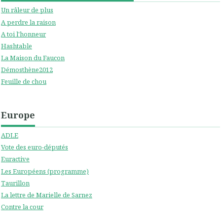
Un râleur de plus
A perdre la raison
A toi l'honneur
Hashtable
La Maison du Faucon
Démosthène2012
Feuille de chou
Europe
ADLE
Vote des euro-députés
Euractive
Les Européens (programme)
Taurillon
La lettre de Marielle de Sarnez
Contre la cour