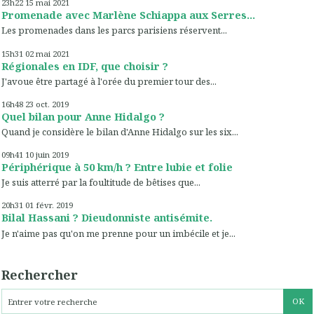
23h22
15
mai 2021
Promenade avec Marlène Schiappa aux Serres...
Les promenades dans les parcs parisiens réservent...
15h31
02
mai 2021
Régionales en IDF, que choisir ?
J'avoue être partagé à l'orée du premier tour des...
16h48
23
oct. 2019
Quel bilan pour Anne Hidalgo ?
Quand je considère le bilan d'Anne Hidalgo sur les six...
09h41
10
juin 2019
Périphérique à 50 km/h ? Entre lubie et folie
Je suis atterré par la foultitude de bêtises que...
20h31
01
févr. 2019
Bilal Hassani ? Dieudonniste antisémite.
Je n'aime pas qu'on me prenne pour un imbécile et je...
Rechercher