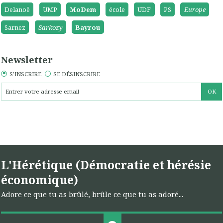
Delanoë
UMP
MoDem
école
UDF
PS
Europe
Sarnez
Sarkozy
Bayrou
Newsletter
S'INSCRIRE
SE DÉSINSCRIRE
L'Hérétique (Démocratie et hérésie
économique)
Adore ce que tu as brûlé, brûle ce que tu as adoré...