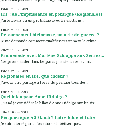
15h05
25
mai 2021
IDF : de l'impuissance en politique (Régionales)
J'ai toujours eu un problème avec les élections...
14h23
25
mai 2021
Détournement biélorusse, un acte de guerre ?
Je me demande comment qualifier exactement le crime...
23h22
15
mai 2021
Promenade avec Marlène Schiappa aux Serres...
Les promenades dans les parcs parisiens réservent...
15h31
02
mai 2021
Régionales en IDF, que choisir ?
J'avoue être partagé à l'orée du premier tour des...
16h48
23
oct. 2019
Quel bilan pour Anne Hidalgo ?
Quand je considère le bilan d'Anne Hidalgo sur les six...
09h41
10
juin 2019
Périphérique à 50 km/h ? Entre lubie et folie
Je suis atterré par la foultitude de bêtises que...