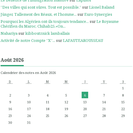
”Des villes qui sont sûres. Tout est possible.”
sur
Lionel Baland
Jünger, Tallement des Réaux, et l'homme...
sur
Euro-Synergies
Pourquoi les Algérien ont-ils toujours tendance...
sur
Le Royaume
Chérifien du Maroc, Chihab25.«On...
Nahariya
sur
kibboutznick lamballais
Activité de notre Compte ”X”...
sur
LAFAUTEAROUSSEAU
Août 2026
Calendrier des notes en Août 2026
D
L
M
M
J
V
S
1
2
3
4
5
6
7
8
9
10
11
12
13
14
15
16
17
18
19
20
21
22
23
24
25
26
27
28
29
30
31