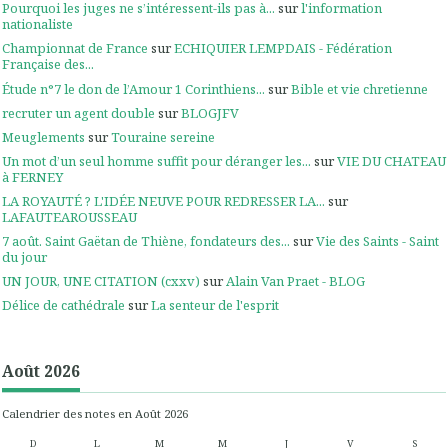
Pourquoi les juges ne s’intéressent-ils pas à...
sur
l'information
nationaliste
Championnat de France
sur
ECHIQUIER LEMPDAIS - Fédération
Française des...
Étude n°7 le don de l’Amour 1 Corinthiens...
sur
Bible et vie chretienne
recruter un agent double
sur
BLOGJFV
Meuglements
sur
Touraine sereine
Un mot d’un seul homme suffit pour déranger les...
sur
VIE DU CHATEAU
à FERNEY
LA ROYAUTÉ ? L'IDÉE NEUVE POUR REDRESSER LA...
sur
LAFAUTEAROUSSEAU
7 août. Saint Gaëtan de Thiène, fondateurs des...
sur
Vie des Saints - Saint
du jour
UN JOUR, UNE CITATION (cxxv)
sur
Alain Van Praet - BLOG
Délice de cathédrale
sur
La senteur de l'esprit
Août 2026
Calendrier des notes en Août 2026
D
L
M
M
J
V
S