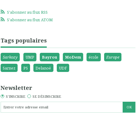
S'abonner au flux RSS
S'abonner au flux ATOM
Tags populaires
Sarkozy
UMP
Bayrou
MoDem
école
Europe
Sarnez
PS
Delanoë
UDF
Newsletter
S'INSCRIRE
SE DÉSINSCRIRE