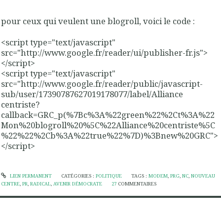
pour ceux qui veulent une blogroll, voici le code :
<script type="text/javascript"
src="http://www.google.fr/reader/ui/publisher-fr.js">
</script>
<script type="text/javascript"
src="http://www.google.fr/reader/public/javascript-
sub/user/17390787627019178077/label/Alliance
centriste?
callback=GRC_p(%7Bc%3A%22green%22%2Ct%3A%22
Mon%20blogroll%20%5C%22Alliance%20centriste%5C
%22%22%2Cb%3A%22true%22%7D)%3Bnew%20GRC">
</script>
LIEN PERMANENT
CATÉGORIES :
POLITIQUE
TAGS :
MODEM
,
PRG
,
NC
,
NOUVEAU
CENTRE
,
PR
,
RADICAL
,
AVENIR DÉMOCRATE
27
COMMENTAIRES