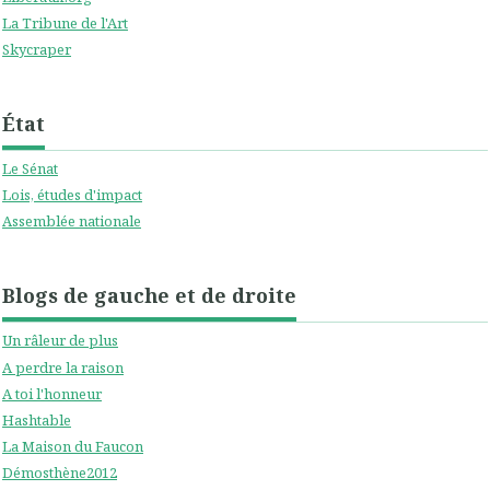
La Tribune de l'Art
Skycraper
État
Le Sénat
Lois, études d'impact
Assemblée nationale
Blogs de gauche et de droite
Un râleur de plus
A perdre la raison
A toi l'honneur
Hashtable
La Maison du Faucon
Démosthène2012