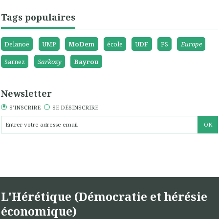
Tags populaires
Delanoë
UMP
MoDem
école
UDF
PS
Europe
Sarnez
Sarkozy
Bayrou
Newsletter
S'INSCRIRE
SE DÉSINSCRIRE
L'Hérétique (Démocratie et hérésie
économique)