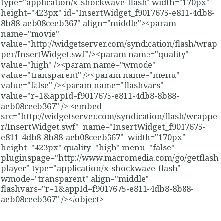
type="application/x-shockwave-flash" width="170px"
height="423px" id="InsertWidget_f9017675-e811-4db8-
8b88-aeb08ceeb367" align="middle"><param
name="movie"
value="http://widgetserver.com/syndication/flash/wrap
per/InsertWidget.swf"/><param name="quality"
value="high" /><param name="wmode"
value="transparent" /><param name="menu"
value="false" /><param name="flashvars"
value="r=1&appId=f9017675-e811-4db8-8b88-
aeb08ceeb367" /> <embed
src="http://widgetserver.com/syndication/flash/wrappe
r/InsertWidget.swf" name="InsertWidget_f9017675-
e811-4db8-8b88-aeb08ceeb367" width="170px"
height="423px" quality="high" menu="false"
pluginspage="http://www.macromedia.com/go/getflash
player" type="application/x-shockwave-flash"
wmode="transparent" align="middle"
flashvars="r=1&appId=f9017675-e811-4db8-8b88-
aeb08ceeb367" /></object>