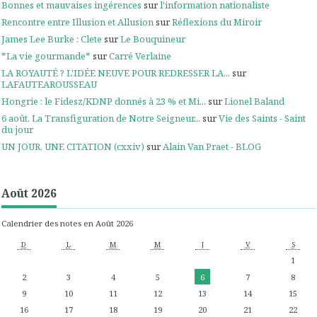
Bonnes et mauvaises ingérences
sur
l'information nationaliste
Rencontre entre Illusion et Allusion
sur
Réflexions du Miroir
James Lee Burke : Clete
sur
Le Bouquineur
*La vie gourmande*
sur
Carré Verlaine
LA ROYAUTÉ ? L'IDÉE NEUVE POUR REDRESSER LA...
sur
LAFAUTEAROUSSEAU
Hongrie : le Fidesz/KDNP donnés à 23 % et Mi...
sur
Lionel Baland
6 août. La Transfiguration de Notre Seigneur...
sur
Vie des Saints - Saint
du jour
UN JOUR, UNE CITATION (cxxiv)
sur
Alain Van Praet - BLOG
Août 2026
Calendrier des notes en Août 2026
D
L
M
M
J
V
S
1
2
3
4
5
6
7
8
9
10
11
12
13
14
15
16
17
18
19
20
21
22