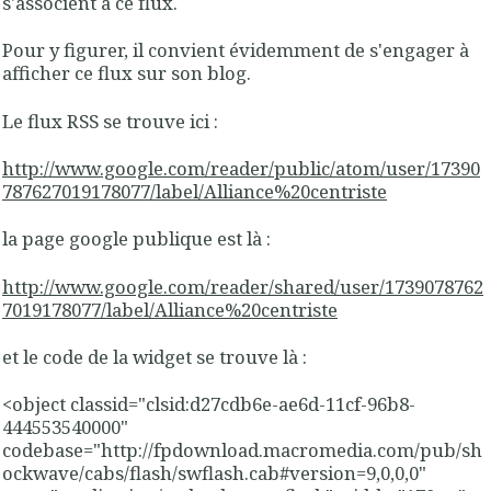
s'associent à ce flux.
Pour y figurer, il convient évidemment de s'engager à
afficher ce flux sur son blog.
Le flux RSS se trouve ici :
http://www.google.com/reader/public/atom/user/17390
787627019178077/label/Alliance%20centriste
la page google publique est là :
http://www.google.com/reader/shared/user/1739078762
7019178077/label/Alliance%20centriste
et le code de la widget se trouve là :
<object classid="clsid:d27cdb6e-ae6d-11cf-96b8-
444553540000"
codebase="http://fpdownload.macromedia.com/pub/sh
ockwave/cabs/flash/swflash.cab#version=9,0,0,0"