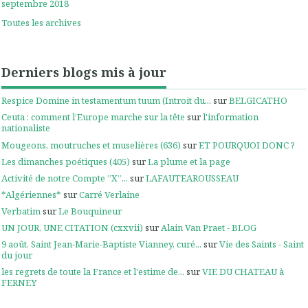
septembre 2018
Toutes les archives
Derniers blogs mis à jour
Respice Domine in testamentum tuum (Introit du...
sur
BELGICATHO
Ceuta : comment l’Europe marche sur la tête
sur
l'information
nationaliste
Mougeons, moutruches et muselières (636)
sur
ET POURQUOI DONC ?
Les dimanches poétiques (405)
sur
La plume et la page
Activité de notre Compte ”X”...
sur
LAFAUTEAROUSSEAU
*Algériennes*
sur
Carré Verlaine
Verbatim
sur
Le Bouquineur
UN JOUR, UNE CITATION (cxxvii)
sur
Alain Van Praet - BLOG
9 août. Saint Jean-Marie-Baptiste Vianney, curé...
sur
Vie des Saints - Saint
du jour
les regrets de toute la France et l'estime de...
sur
VIE DU CHATEAU à
FERNEY