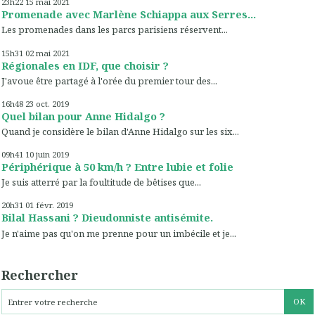
23h22
15
mai 2021
Promenade avec Marlène Schiappa aux Serres...
Les promenades dans les parcs parisiens réservent...
15h31
02
mai 2021
Régionales en IDF, que choisir ?
J'avoue être partagé à l'orée du premier tour des...
16h48
23
oct. 2019
Quel bilan pour Anne Hidalgo ?
Quand je considère le bilan d'Anne Hidalgo sur les six...
09h41
10
juin 2019
Périphérique à 50 km/h ? Entre lubie et folie
Je suis atterré par la foultitude de bêtises que...
20h31
01
févr. 2019
Bilal Hassani ? Dieudonniste antisémite.
Je n'aime pas qu'on me prenne pour un imbécile et je...
Rechercher