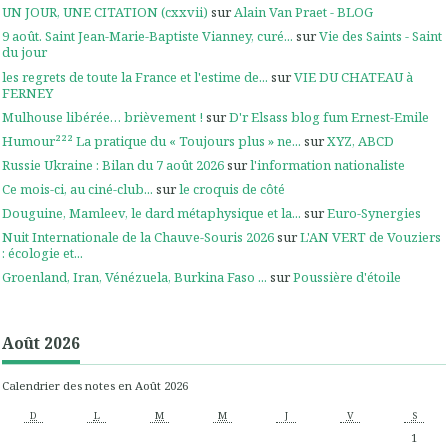
UN JOUR, UNE CITATION (cxxvii)
sur
Alain Van Praet - BLOG
9 août. Saint Jean-Marie-Baptiste Vianney, curé...
sur
Vie des Saints - Saint
du jour
les regrets de toute la France et l'estime de...
sur
VIE DU CHATEAU à
FERNEY
Mulhouse libérée… brièvement !
sur
D'r Elsass blog fum Ernest-Emile
Humour²²² La pratique du « Toujours plus » ne...
sur
XYZ, ABCD
Russie Ukraine : Bilan du 7 août 2026
sur
l'information nationaliste
Ce mois-ci, au ciné-club...
sur
le croquis de côté
Douguine, Mamleev, le dard métaphysique et la...
sur
Euro-Synergies
Nuit Internationale de la Chauve-Souris 2026
sur
L'AN VERT de Vouziers
: écologie et...
Groenland, Iran, Vénézuela, Burkina Faso ...
sur
Poussière d'étoile
Août 2026
Calendrier des notes en Août 2026
D
L
M
M
J
V
S
1