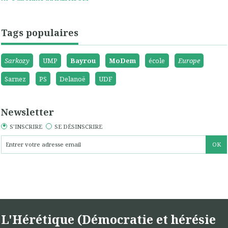
Tags populaires
Sarkozy
UMP
Bayrou
MoDem
école
Europe
Sarnez
PS
Delanoë
UDF
Newsletter
S'INSCRIRE
SE DÉSINSCRIRE
L'Hérétique (Démocratie et hérésie