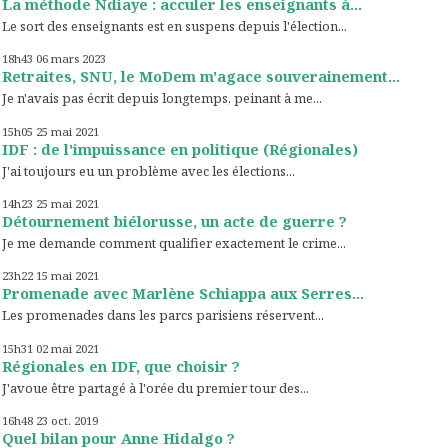
La méthode Ndiaye : acculer les enseignants à...
Le sort des enseignants est en suspens depuis l'élection...
18h43
06
mars 2023
Retraites, SNU, le MoDem m'agace souverainement...
Je n'avais pas écrit depuis longtemps, peinant à me...
15h05
25
mai 2021
IDF : de l'impuissance en politique (Régionales)
J'ai toujours eu un problème avec les élections...
14h23
25
mai 2021
Détournement biélorusse, un acte de guerre ?
Je me demande comment qualifier exactement le crime...
23h22
15
mai 2021
Promenade avec Marlène Schiappa aux Serres...
Les promenades dans les parcs parisiens réservent...
15h31
02
mai 2021
Régionales en IDF, que choisir ?
J'avoue être partagé à l'orée du premier tour des...
16h48
23
oct. 2019
Quel bilan pour Anne Hidalgo ?