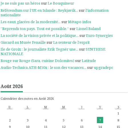
Je ne suis pas un héros
sur
Le Bouquineur
Référendum sur l’UE en Islande : Reykjavik...
sur
l'information
nationaliste
Les eaux glacées de la modernité...
sur
Métapo infos
”Reprends ton pays. Tout est possible.”
sur
Lionel Baland
La société de la vision privée et la politique...
sur
Euro-Synergies
Giscard au Musée Fenaille
sur
La senteur de l'esprit
Ile de Groix : le journaliste Erik Tegnér une...
sur
SYNTHESE
NATIONALE
Rouge sur Rouge (Sara, cuisine Dolomites)
sur
Latitude
Audio‑Technica ATH‑M50x : le son des vacances...
sur
upgradepc
Août 2026
Calendrier des notes en Août 2026
D
L
M
M
J
V
S
1
2
3
4
5
6
7
8
9
10
11
12
13
14
15