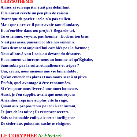
CHRYSOTHÉMIS
Amies, si son esprit n'était pas défaillant,
Elle aurait révélé un peu plus de raison
Avant que de parler : cela n'a pas eu lieu.
Mais que t'arrive-il pour avoir tant d'audace,
Et m'enrôler dans ton projet ? Regarde-toi,
Tu es femme, voyons, pas homme ! Et donc ton bras
N'est pas assez puissant contre nos ennemis.
Tous deux sont aujourd'hui comblés par la fortune ;
Nous allons à vau-l'eau, au-devant du désastre.
Et comment vaincrons-nous un homme tel qu'
É
gisthe,
Sans subir par la suite, et malheurs et trépas ?
Oui, certes, nous menons une vie lamentable ;
Qu'on entende tes plans et nos maux seraient pires
En fait, quel avantage à être renommées,
Si c'est pour nous livrer à une mort honteuse.
Aussi, je t'en supplie, avant que nous soyons
Anéanties, réprime au plus vite ta rage.
Quant aux propos tenus par toi à cet instant,
Je jure de les taire ; ils resteront secrets.
Sois raisonnable enfin, aie cette intelligence
De céder aux puissants, sache te résigner.
LE CORYPH
É
E
(à
É
lectre)