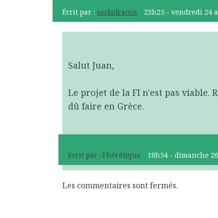
Écrit par :
sarkofrance
23h25
-
vendredi 24
a
Salut Juan,
Le projet de la FI n'est pas viable.
dû faire en Grèce.
Écrit par :
l'hérétique
18h54
-
dimanche 2
Les commentaires sont fermés.