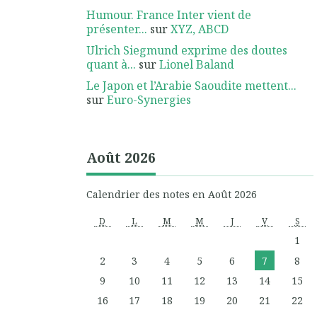
Humour. France Inter vient de
présenter...
sur
XYZ, ABCD
Ulrich Siegmund exprime des doutes
quant à...
sur
Lionel Baland
Le Japon et l’Arabie Saoudite mettent...
sur
Euro-Synergies
Août 2026
Calendrier des notes en Août 2026
D
L
M
M
J
V
S
1
2
3
4
5
6
7
8
9
10
11
12
13
14
15
16
17
18
19
20
21
22