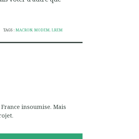
TAGS :
MACRON
,
MODEM
,
LREM
a France insoumise. Mais
rojet.