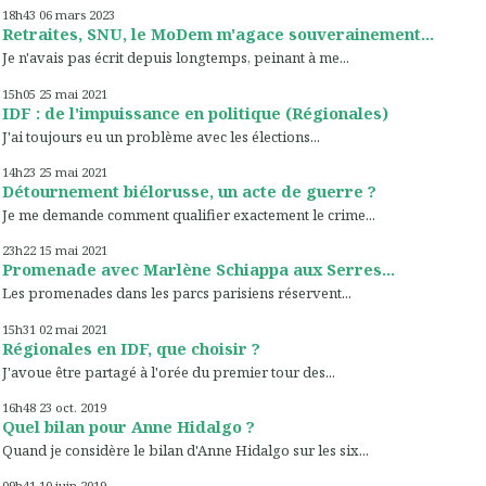
18h43
06
mars 2023
Retraites, SNU, le MoDem m'agace souverainement...
Je n'avais pas écrit depuis longtemps, peinant à me...
15h05
25
mai 2021
IDF : de l'impuissance en politique (Régionales)
J'ai toujours eu un problème avec les élections...
14h23
25
mai 2021
Détournement biélorusse, un acte de guerre ?
Je me demande comment qualifier exactement le crime...
23h22
15
mai 2021
Promenade avec Marlène Schiappa aux Serres...
Les promenades dans les parcs parisiens réservent...
15h31
02
mai 2021
Régionales en IDF, que choisir ?
J'avoue être partagé à l'orée du premier tour des...
16h48
23
oct. 2019
Quel bilan pour Anne Hidalgo ?
Quand je considère le bilan d'Anne Hidalgo sur les six...
09h41
10
juin 2019