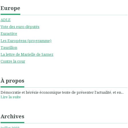
Europe
ADLE
Vote des euro-députés
Euractive
Les Européens (programme)
Taurillon
La lettre de Marielle de Sarnez
Contre la cour
À propos
Démocratie et hérésie économique tente de présenter l'actualité, et en...
Lire la suite
Archives
juillet 2023