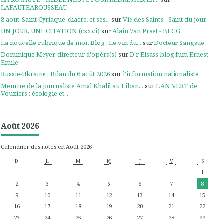
LAFAUTEAROUSSEAU
8 août. Saint Cyriaque, diacre, et ses...
sur
Vie des Saints - Saint du jour
UN JOUR, UNE CITATION (cxxvi)
sur
Alain Van Praet - BLOG
La nouvelle rubrique de mon Blog : Le vin du...
sur
Docteur Sangsue
Dominique Meyer, directeur d'opéra(s)
sur
D'r Elsass blog fum Ernest-
Emile
Russie-Ukraine : Bilan du 6 août 2026
sur
l'information nationaliste
Meurtre de la journaliste Amal Khalil au Liban...
sur
L'AN VERT de
Vouziers : écologie et...
Août 2026
Calendrier des notes en Août 2026
D
L
M
M
J
V
S
1
2
3
4
5
6
7
8
9
10
11
12
13
14
15
16
17
18
19
20
21
22
23
24
25
26
27
28
29