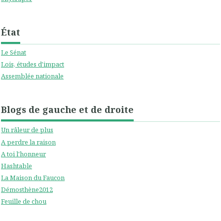
État
Le Sénat
Lois, études d'impact
Assemblée nationale
Blogs de gauche et de droite
Un râleur de plus
A perdre la raison
A toi l'honneur
Hashtable
La Maison du Faucon
Démosthène2012
Feuille de chou