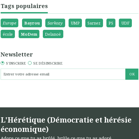
Tags populaires
Europe
Bayrou
Sarkozy
UMP
Sarnez
PS
UDF
école
MoDem
Delanoë
Newsletter
S'INSCRIRE
SE DÉSINSCRIRE
L'Hérétique (Démocratie et hérésie
économique)
Adore ce que tu as brûlé, brûle ce que tu as adoré...