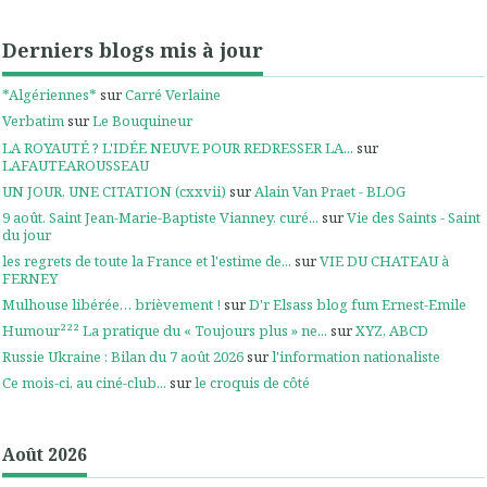
Derniers blogs mis à jour
*Algériennes*
sur
Carré Verlaine
Verbatim
sur
Le Bouquineur
LA ROYAUTÉ ? L'IDÉE NEUVE POUR REDRESSER LA...
sur
LAFAUTEAROUSSEAU
UN JOUR, UNE CITATION (cxxvii)
sur
Alain Van Praet - BLOG
9 août. Saint Jean-Marie-Baptiste Vianney, curé...
sur
Vie des Saints - Saint
du jour
les regrets de toute la France et l'estime de...
sur
VIE DU CHATEAU à
FERNEY
Mulhouse libérée… brièvement !
sur
D'r Elsass blog fum Ernest-Emile
Humour²²² La pratique du « Toujours plus » ne...
sur
XYZ, ABCD
Russie Ukraine : Bilan du 7 août 2026
sur
l'information nationaliste
Ce mois-ci, au ciné-club...
sur
le croquis de côté
Août 2026