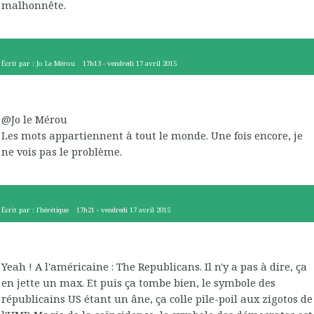
malhonnête.
Écrit par :
Jo Le Mérou
17h13
-
vendredi 17
avril 2015
@Jo le Mérou
Les mots appartiennent à tout le monde. Une fois encore, je
ne vois pas le problème.
Écrit par :
l'hérétique
17h21
-
vendredi 17
avril 2015
Yeah ! A l'américaine : The Republicans. Il n'y a pas à dire, ça
en jette un max. Et puis ça tombe bien, le symbole des
républicains US étant un âne, ça colle pile-poil aux zigotos de