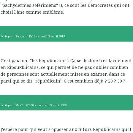
"pachydermes sofériniens" !), ce sont les Démocrates qui ont
choisi l'âne comme emblème.
Écrit par :
Zenon
11h11
-
samedi 18
avril 2015
C'est pas mal "les Républicains". Ça se décline très facilement
en Ripouxblicains, ce qui permet de ne pas oublier combien
de personnes sont actuellement mises en examen dans ce
parti qui se dit "républicain". C'est combien déjà ? 20 ? 30 ?
Écrit par :
MaxF
00h58
-
mercredi 29
avril 2015
J'espère pour qui veut s'opposer aux futurs Républicains qu'il