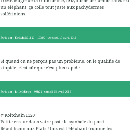
l'UMP. Magie de la coïncidence, le symbole des démocrates est
un éléphant, ça colle tout juste aux pachydermes
solfériniens.
Écrit par :
Koltchak91120
17h50
-
vendredi 17
avril 2015
Si quand on ne perçoit pas un problème, on le qualifie de
stupide, c'est sûr que c'est plus rapide.
Écrit par :
Jo Le Mérou
08h22
-
samedi 18
avril 2015
@Koltchak91120
Petite erreur dans votre post : le symbole du parti
Républicain aux Etats-Unis est l'éléphant (comme les