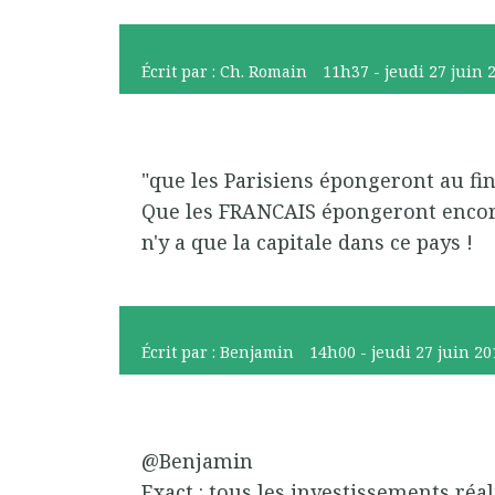
Écrit par :
Ch. Romain
11h37
-
jeudi 27
juin 
"que les Parisiens épongeront au fina
Que les FRANCAIS épongeront encore
n'y a que la capitale dans ce pays !
Écrit par :
Benjamin
14h00
-
jeudi 27
juin 20
@Benjamin
Exact : tous les investissements réal