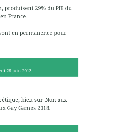
on, produisent 29% du PIB du
 en France.
payont en permanence pour
edi 28
juin 2013
érétique, bien sur. Non aux
aux Gay Games 2018.