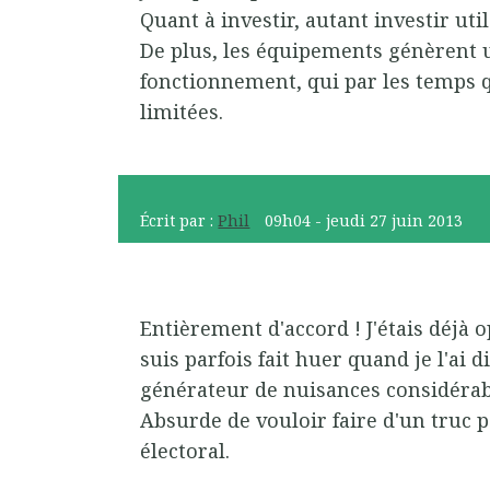
Quant à investir, autant investir util
De plus, les équipements génèrent 
fonctionnement, qui par les temps q
limitées.
Écrit par :
Phil
09h04
-
jeudi 27
juin 2013
Entièrement d'accord ! J'étais déjà 
suis parfois fait huer quand je l'ai dit
générateur de nuisances considérable
Absurde de vouloir faire d'un truc 
électoral.