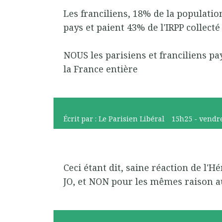
Les franciliens, 18% de la populati
pays et paient 43% de l'IRPP collecté
NOUS les parisiens et franciliens 
la France entière
Écrit par :
Le Parisien Libéral
15h25
-
vendr
Ceci étant dit, saine réaction de l'H
JO, et NON pour les mêmes raison 