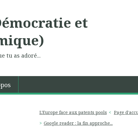
Démocratie et
mique)
e tu as adoré...
opos
L'Europe face aux patents pools
Page d'accu
Google reader : la fin approche...