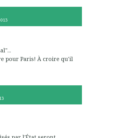
2013
l"...
 pour Paris! À croire qu'il
13
isés par l'État seront