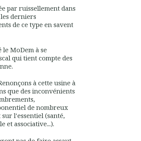
ée par ruissellement dans
 les derniers
nts de ce type en savent
ré le MoDem à se
cal qui tient compte des
enne.
Renonçons à cette usine à
ns que des inconvénients
ombrements,
ponentiel de nombreux
sur l'essentiel (santé,
 et associative...).
ont pas de faire assaut