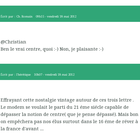
Écrit par :
Ch. Romain
09h15
-
vendredi 18
mai 2012
@Christian
Ben le vrai centre, quoi :-) Non, je plaisante :-)
Écrit par :
l'hérétique
10h07
-
vendredi 18
mai 2012
Effrayant cette nostalgie vintage autour de ces trois lettre .
Le modem se voulait le parti du 21 éme siécle capable de
dépasser la notion de centre( que je pense dépassé). Mais bon
on empêchera pas nos élus surtout dans le 16 éme de réver à
la france d'avant ....