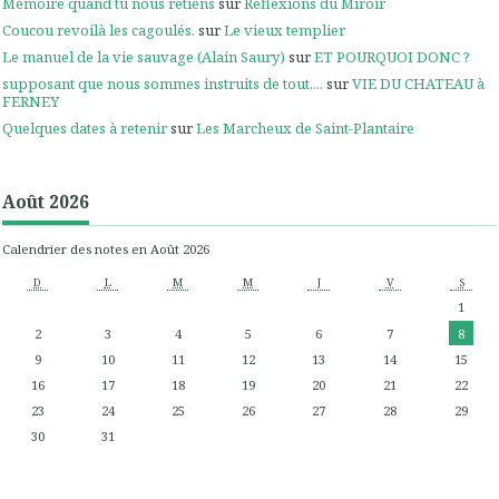
Mémoire quand tu nous retiens
sur
Réflexions du Miroir
Coucou revoilà les cagoulés.
sur
Le vieux templier
Le manuel de la vie sauvage (Alain Saury)
sur
ET POURQUOI DONC ?
supposant que nous sommes instruits de tout,...
sur
VIE DU CHATEAU à
FERNEY
Quelques dates à retenir
sur
Les Marcheux de Saint-Plantaire
Août 2026
Calendrier des notes en Août 2026
D
L
M
M
J
V
S
1
2
3
4
5
6
7
8
9
10
11
12
13
14
15
16
17
18
19
20
21
22
23
24
25
26
27
28
29
30
31