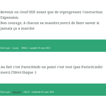
Revenir en Oeuf UDF avant que de reprogresser. Contraction
Expansion.
Bon courage, à chacun sa manière,merci de faire savoir si
jamais ça a marché.
Écrit par :
Lucno
00h12
-
samedi 19
mai 2012
Au fait c'est Paris16info un point c'est tout (pas Paris16.info)
merci l'Héré.thique :)
Écrit par :
Antoine
16h27
-
vendredi 01
juin 2012