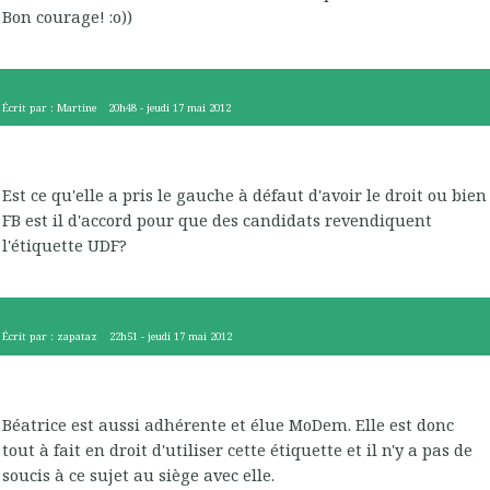
Bon courage! :o))
Écrit par :
Martine
20h48
-
jeudi 17
mai 2012
Est ce qu'elle a pris le gauche à défaut d'avoir le droit ou bien
FB est il d'accord pour que des candidats revendiquent
l'étiquette UDF?
Écrit par :
zapataz
22h51
-
jeudi 17
mai 2012
Béatrice est aussi adhérente et élue MoDem. Elle est donc
tout à fait en droit d'utiliser cette étiquette et il n'y a pas de
soucis à ce sujet au siège avec elle.