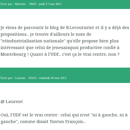
Écrit par :
Martine
23h05
-
jeudi 17
mai 2012
Je viens de parcourir le blog de B.Lecouturier et il y a déjà des
propositions... je trouve d'ailleurs le nom de
"réindustrialisation nationale" qu'elle propose bien plus
intéressant que celui de jenesaisquoi productive confié à
Montebourg ! Quant à l'UDF... c'est ça le vrai centre, non ?
Écrit par :
Laurent
01h52
-
vendredi 18
mai 2012
@ Laurent
Oui, l'UDF est le vrai centre : celui qui n'est "ni à gauche, ni à
gauche", comme disait Tonton François...