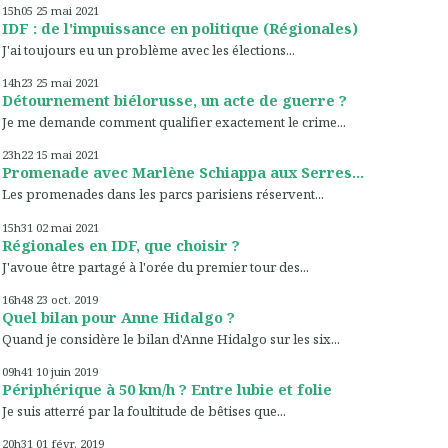
15h05
25
mai 2021
IDF : de l'impuissance en politique (Régionales)
J'ai toujours eu un problème avec les élections...
14h23
25
mai 2021
Détournement biélorusse, un acte de guerre ?
Je me demande comment qualifier exactement le crime...
23h22
15
mai 2021
Promenade avec Marlène Schiappa aux Serres...
Les promenades dans les parcs parisiens réservent...
15h31
02
mai 2021
Régionales en IDF, que choisir ?
J'avoue être partagé à l'orée du premier tour des...
16h48
23
oct. 2019
Quel bilan pour Anne Hidalgo ?
Quand je considère le bilan d'Anne Hidalgo sur les six...
09h41
10
juin 2019
Périphérique à 50 km/h ? Entre lubie et folie
Je suis atterré par la foultitude de bêtises que...
20h31
01
févr. 2019