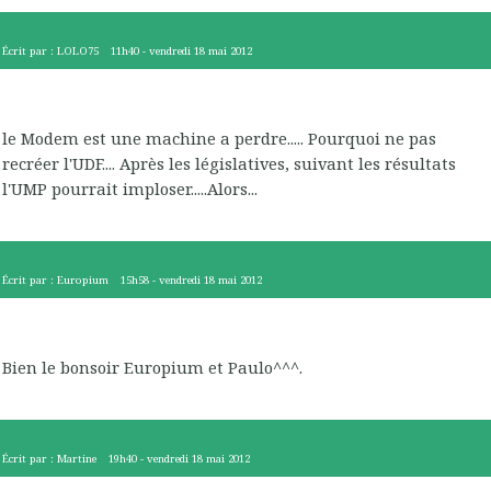
Écrit par :
LOLO75
11h40
-
vendredi 18
mai 2012
le Modem est une machine a perdre..... Pourquoi ne pas
recréer l'UDF.... Après les législatives, suivant les résultats
l'UMP pourrait imploser.....Alors...
Écrit par :
Europium
15h58
-
vendredi 18
mai 2012
Bien le bonsoir Europium et Paulo^^^.
Écrit par :
Martine
19h40
-
vendredi 18
mai 2012